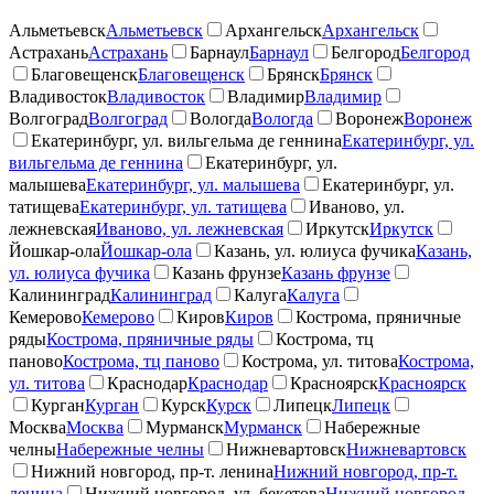
Альметьевск
Альметьевск
Архангельск
Архангельск
Астрахань
Астрахань
Барнаул
Барнаул
Белгород
Белгород
Благовещенск
Благовещенск
Брянск
Брянск
Владивосток
Владивосток
Владимир
Владимир
Волгоград
Волгоград
Вологда
Вологда
Воронеж
Воронеж
Екатеринбург, ул. вильгельма де геннина
Екатеринбург, ул.
вильгельма де геннина
Екатеринбург, ул.
малышева
Екатеринбург, ул. малышева
Екатеринбург, ул.
татищева
Екатеринбург, ул. татищева
Иваново, ул.
лежневская
Иваново, ул. лежневская
Иркутск
Иркутск
Йошкар-ола
Йошкар-ола
Казань, ул. юлиуса фучика
Казань,
ул. юлиуса фучика
Казань фрунзе
Казань фрунзе
Калининград
Калининград
Калуга
Калуга
Кемерово
Кемерово
Киров
Киров
Кострома, пряничные
ряды
Кострома, пряничные ряды
Кострома, тц
паново
Кострома, тц паново
Кострома, ул. титова
Кострома,
ул. титова
Краснодар
Краснодар
Красноярск
Красноярск
Курган
Курган
Курск
Курск
Липецк
Липецк
Москва
Москва
Мурманск
Мурманск
Набережные
челны
Набережные челны
Нижневартовск
Нижневартовск
Нижний новгород, пр-т. ленина
Нижний новгород, пр-т.
ленина
Нижний новгород, ул. бекетова
Нижний новгород,