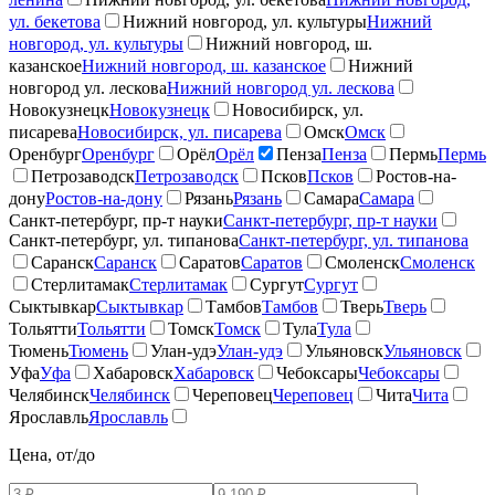
ул. бекетова
Нижний новгород, ул. культуры
Нижний
новгород, ул. культуры
Нижний новгород, ш.
казанское
Нижний новгород, ш. казанское
Нижний
новгород ул. лескова
Нижний новгород ул. лескова
Новокузнецк
Новокузнецк
Новосибирск, ул.
писарева
Новосибирск, ул. писарева
Омск
Омск
Оренбург
Оренбург
Орёл
Орёл
Пенза
Пенза
Пермь
Пермь
Петрозаводск
Петрозаводск
Псков
Псков
Ростов-на-
дону
Ростов-на-дону
Рязань
Рязань
Самара
Самара
Санкт-петербург, пр-т науки
Санкт-петербург, пр-т науки
Санкт-петербург, ул. типанова
Санкт-петербург, ул. типанова
Саранск
Саранск
Саратов
Саратов
Смоленск
Смоленск
Стерлитамак
Стерлитамак
Сургут
Сургут
Сыктывкар
Сыктывкар
Тамбов
Тамбов
Тверь
Тверь
Тольятти
Тольятти
Томск
Томск
Тула
Тула
Тюмень
Тюмень
Улан-удэ
Улан-удэ
Ульяновск
Ульяновск
Уфа
Уфа
Хабаровск
Хабаровск
Чебоксары
Чебоксары
Челябинск
Челябинск
Череповец
Череповец
Чита
Чита
Ярославль
Ярославль
Цена, от/до