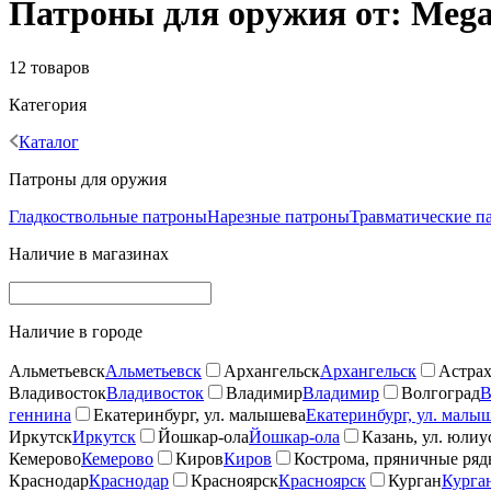
Патроны для оружия от: Mega
12 товаров
Категория
Каталог
Патроны для оружия
Гладкоствольные патроны
Нарезные патроны
Травматические п
Наличие в магазинах
Наличие в городе
Альметьевск
Альметьевск
Архангельск
Архангельск
Астрах
Владивосток
Владивосток
Владимир
Владимир
Волгоград
В
геннина
Екатеринбург, ул. малышева
Екатеринбург, ул. малы
Иркутск
Иркутск
Йошкар-ола
Йошкар-ола
Казань, ул. юлиу
Кемерово
Кемерово
Киров
Киров
Кострома, пряничные ря
Краснодар
Краснодар
Красноярск
Красноярск
Курган
Курга