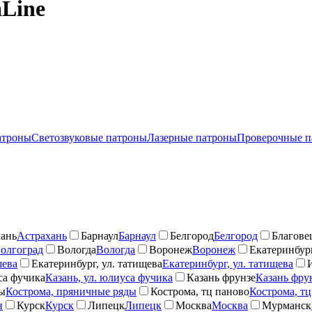
Line
атроны
Светозвуковые патроны
Лазерные патроны
Проверочные п
ань
Астрахань
Барнаул
Барнаул
Белгород
Белгород
Благове
олгоград
Вологда
Вологда
Воронеж
Воронеж
Екатеринбург
шева
Екатеринбург, ул. татищева
Екатеринбург, ул. татищева
са фучика
Казань, ул. юлиуса фучика
Казань фрунзе
Казань фру
ды
Кострома, пряничные ряды
Кострома, тц паново
Кострома, тц
н
Курск
Курск
Липецк
Липецк
Москва
Москва
Мурманск