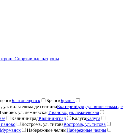
атроны
Спортивные патроны
щенск
Благовещенск
Брянск
Брянск
, ул. вильгельма де геннина
Екатеринбург, ул. вильгельма де
Иваново, ул. лежневская
Иваново, ул. лежневская
нзе
Калининград
Калининград
Калуга
Калуга
 паново
Кострома, ул. титова
Кострома, ул. титова
Мурманск
Набережные челны
Набережные челны