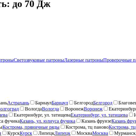
ь: до 70 Дж
атроны
Светозвуковые патроны
Лазерные патроны
Проверочные п
ань
Астрахань
Барнаул
Барнаул
Белгород
Белгород
Благове
олгоград
Вологда
Вологда
Воронеж
Воронеж
Екатеринбург
шева
Екатеринбург, ул. татищева
Екатеринбург, ул. татищева
са фучика
Казань, ул. юлиуса фучика
Казань фрунзе
Казань фру
ды
Кострома, пряничные ряды
Кострома, тц паново
Кострома, тц
н
Курск
Курск
Липецк
Липецк
Москва
Москва
Мурманск