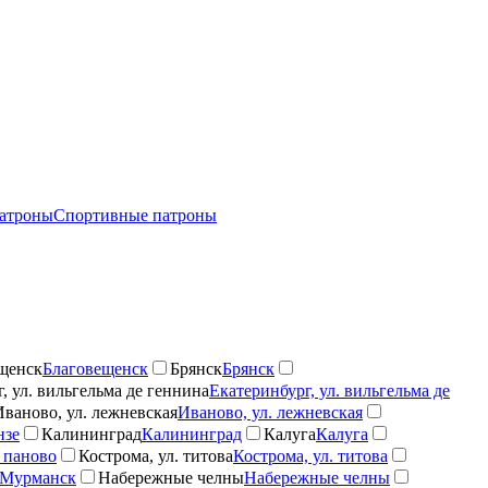
атроны
Спортивные патроны
щенск
Благовещенск
Брянск
Брянск
, ул. вильгельма де геннина
Екатеринбург, ул. вильгельма де
Иваново, ул. лежневская
Иваново, ул. лежневская
нзе
Калининград
Калининград
Калуга
Калуга
 паново
Кострома, ул. титова
Кострома, ул. титова
Мурманск
Набережные челны
Набережные челны