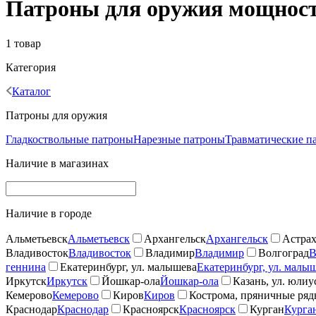
Патроны для оружия мощност
1 товар
Категория
Каталог
Патроны для оружия
Гладкоствольные патроны
Нарезные патроны
Травматические п
Наличие в магазинах
Наличие в городе
Альметьевск
Альметьевск
Архангельск
Архангельск
Астрах
Владивосток
Владивосток
Владимир
Владимир
Волгоград
В
геннина
Екатеринбург, ул. малышева
Екатеринбург, ул. малы
Иркутск
Иркутск
Йошкар-ола
Йошкар-ола
Казань, ул. юлиу
Кемерово
Кемерово
Киров
Киров
Кострома, пряничные ря
Краснодар
Краснодар
Красноярск
Красноярск
Курган
Курга