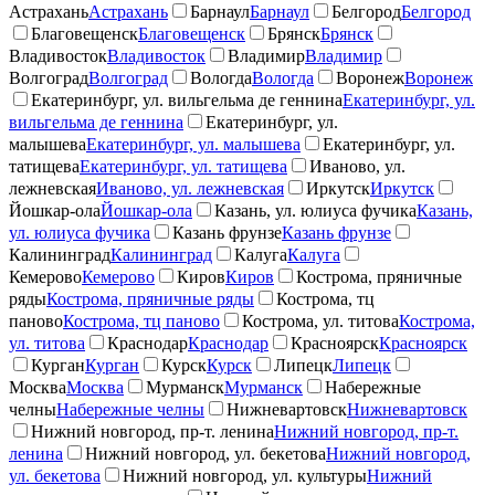
Астрахань
Астрахань
Барнаул
Барнаул
Белгород
Белгород
Благовещенск
Благовещенск
Брянск
Брянск
Владивосток
Владивосток
Владимир
Владимир
Волгоград
Волгоград
Вологда
Вологда
Воронеж
Воронеж
Екатеринбург, ул. вильгельма де геннина
Екатеринбург, ул.
вильгельма де геннина
Екатеринбург, ул.
малышева
Екатеринбург, ул. малышева
Екатеринбург, ул.
татищева
Екатеринбург, ул. татищева
Иваново, ул.
лежневская
Иваново, ул. лежневская
Иркутск
Иркутск
Йошкар-ола
Йошкар-ола
Казань, ул. юлиуса фучика
Казань,
ул. юлиуса фучика
Казань фрунзе
Казань фрунзе
Калининград
Калининград
Калуга
Калуга
Кемерово
Кемерово
Киров
Киров
Кострома, пряничные
ряды
Кострома, пряничные ряды
Кострома, тц
паново
Кострома, тц паново
Кострома, ул. титова
Кострома,
ул. титова
Краснодар
Краснодар
Красноярск
Красноярск
Курган
Курган
Курск
Курск
Липецк
Липецк
Москва
Москва
Мурманск
Мурманск
Набережные
челны
Набережные челны
Нижневартовск
Нижневартовск
Нижний новгород, пр-т. ленина
Нижний новгород, пр-т.
ленина
Нижний новгород, ул. бекетова
Нижний новгород,
ул. бекетова
Нижний новгород, ул. культуры
Нижний