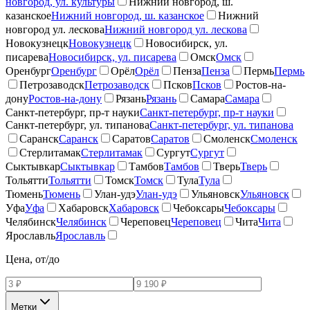
новгород, ул. культуры
Нижний новгород, ш.
казанское
Нижний новгород, ш. казанское
Нижний
новгород ул. лескова
Нижний новгород ул. лескова
Новокузнецк
Новокузнецк
Новосибирск, ул.
писарева
Новосибирск, ул. писарева
Омск
Омск
Оренбург
Оренбург
Орёл
Орёл
Пенза
Пенза
Пермь
Пермь
Петрозаводск
Петрозаводск
Псков
Псков
Ростов-на-
дону
Ростов-на-дону
Рязань
Рязань
Самара
Самара
Санкт-петербург, пр-т науки
Санкт-петербург, пр-т науки
Санкт-петербург, ул. типанова
Санкт-петербург, ул. типанова
Саранск
Саранск
Саратов
Саратов
Смоленск
Смоленск
Стерлитамак
Стерлитамак
Сургут
Сургут
Сыктывкар
Сыктывкар
Тамбов
Тамбов
Тверь
Тверь
Тольятти
Тольятти
Томск
Томск
Тула
Тула
Тюмень
Тюмень
Улан-удэ
Улан-удэ
Ульяновск
Ульяновск
Уфа
Уфа
Хабаровск
Хабаровск
Чебоксары
Чебоксары
Челябинск
Челябинск
Череповец
Череповец
Чита
Чита
Ярославль
Ярославль
Цена, от/до
Метки