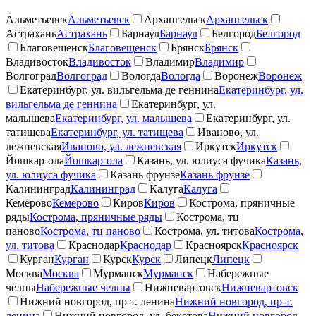
Альметьевск
Альметьевск
Архангельск
Архангельск
Астрахань
Астрахань
Барнаул
Барнаул
Белгород
Белгород
Благовещенск
Благовещенск
Брянск
Брянск
Владивосток
Владивосток
Владимир
Владимир
Волгоград
Волгоград
Вологда
Вологда
Воронеж
Воронеж
Екатеринбург, ул. вильгельма де геннина
Екатеринбург, ул.
вильгельма де геннина
Екатеринбург, ул.
малышева
Екатеринбург, ул. малышева
Екатеринбург, ул.
татищева
Екатеринбург, ул. татищева
Иваново, ул.
лежневская
Иваново, ул. лежневская
Иркутск
Иркутск
Йошкар-ола
Йошкар-ола
Казань, ул. юлиуса фучика
Казань,
ул. юлиуса фучика
Казань фрунзе
Казань фрунзе
Калининград
Калининград
Калуга
Калуга
Кемерово
Кемерово
Киров
Киров
Кострома, пряничные
ряды
Кострома, пряничные ряды
Кострома, тц
паново
Кострома, тц паново
Кострома, ул. титова
Кострома,
ул. титова
Краснодар
Краснодар
Красноярск
Красноярск
Курган
Курган
Курск
Курск
Липецк
Липецк
Москва
Москва
Мурманск
Мурманск
Набережные
челны
Набережные челны
Нижневартовск
Нижневартовск
Нижний новгород, пр-т. ленина
Нижний новгород, пр-т.
ленина
Нижний новгород, ул. бекетова
Нижний новгород,