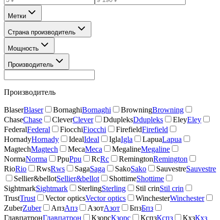
Метки
Страна производитель
Мощность
Производитель
Производитель
Blaser
Blaser
Bornaghi
Bornaghi
Browning
Browning
Chase
Chase
Clever
Clever
Ddupleks
Ddupleks
Eley
Eley
Federal
Federal
Fiocchi
Fiocchi
Firefield
Firefield
Hornady
Hornady
Ideal
Ideal
Igla
Igla
Lapua
Lapua
Magtech
Magtech
Meca
Meca
Megaline
Megaline
Norma
Norma
Ppu
Ppu
Rc
Rc
Remington
Remington
Rio
Rio
Rws
Rws
Saga
Saga
Sako
Sako
Sauvestre
Sauvestre
Sellier&bellot
Sellier&bellot
Shottime
Shottime
Sightmark
Sightmark
Sterling
Sterling
Stil crin
Stil crin
Trust
Trust
Vector optics
Vector optics
Winchester
Winchester
Zuber
Zuber
Апз
Апз
Азот
Азот
Бпз
Бпз
Главпатрон
Главпатрон
Кзорс
Кзорс
Кспз
Кспз
Кхз
Кхз