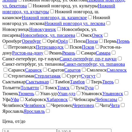
ул. бекетова
Нижний новгород, ул. культуры
Нижний
новгород, ул. культуры
Нижний новгород, ш.
казанское
Нижний новгород, ш. казанское
Нижний
новгород ул. лескова
Нижний новгород ул. лескова
Новокузнецк
Новокузнецк
Новосибирск, ул.
писарева
Новосибирск, ул. писарева
Омск
Омск
Оренбург
Оренбург
Орёл
Орёл
Пенза
Пенза
Пермь
Пермь
Петрозаводск
Петрозаводск
Псков
Псков
Ростов-на-
дону
Ростов-на-дону
Рязань
Рязань
Самара
Самара
Санкт-петербург, пр-т науки
Санкт-петербург, пр-т науки
Санкт-петербург, ул. типанова
Санкт-петербург, ул. типанова
Саранск
Саранск
Саратов
Саратов
Смоленск
Смоленск
Стерлитамак
Стерлитамак
Сургут
Сургут
Сыктывкар
Сыктывкар
Тамбов
Тамбов
Тверь
Тверь
Тольятти
Тольятти
Томск
Томск
Тула
Тула
Тюмень
Тюмень
Улан-удэ
Улан-удэ
Ульяновск
Ульяновск
Уфа
Уфа
Хабаровск
Хабаровск
Чебоксары
Чебоксары
Челябинск
Челябинск
Череповец
Череповец
Чита
Чита
Ярославль
Ярославль
Цена, от/до