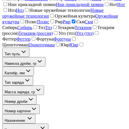
Нии прикладной химии
Нии прикладной химии
Нот
Нот
Нпз
Нпз
Новые оружейные технологии
Новые
оружейные технологии
Оружейная культура
Оружейная
культура
Позис
Позис
Рмр
Рмр
Скм
Скм
Сибирь
Сибирь
Тпз
Тпз
Техкрим
Техкрим
Техкрим
(россия)
Техкрим (россия)
Упз (тпз)
Упз (тпз)
Феттер
Феттер
Фортуна
Фортуна
Цнииточмаш
Цнииточмаш
Юар
Юар
Тип пуль
Навеска дроби, гр
Калибр, мм
Тип заряда
Масса заряда, гр
Номер дроби
Номер картечи
Назначение