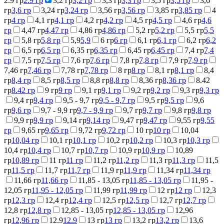
2.9 гр
2.9 гр
3,2 гр
3,2 гр
3,3 гр
3,3 гр
3,5 гр
3,5 гр
3,6
гр
3,6 гр
3,24 гр
3,24 гр
3,56 гр
3,56 гр
3,85 гр
3,85 гр
4
гр
4 гр
4,1 гр
4,1 гр
4,2 гр
4,2 гр
4,5 гр
4,5 гр
4,6 гр
4,6
гр
4,47 гр
4,47 гр
4,86 гр
4,86 гр
5,2 гр
5,2 гр
5,5 гр
5,5
гр
5,8 гр
5,8 гр
5,9
5,9
6 гр
6 гр
6,1 гр
6,1 гр
6,2 гр
6,2
гр
6,5 гр
6,5 гр
6,35 гр
6,35 гр
6,45 гр
6,45 гр
7,4 гр
7,4
гр
7,5 гр
7,5 гр
7,6 гр
7,6 гр
7,8 гр
7,8 гр
7,9 гр
7,9 гр
7,46 гр
7,46 гр
7,78 гр
7,78 гр
8 гр
8 гр
8,1 гр
8,1 гр
8,4
гр
8,4 гр
8,5 гр
8,5 гр
8,8 гр
8,8 гр
8,36 гр
8,36 гр
8.42
гр
8.42 гр
9 гр
9 гр
9,1 гр
9,1 гр
9,2 гр
9,2 гр
9,3 гр
9,3 гр
9,4 гр
9,4 гр
9,5 - 9,7 гр
9,5 - 9,7 гр
9,5 гр
9,5 гр
9,6
гр
9,6 гр
9,7 - 9,9 гр
9,7 - 9,9 гр
9,7 гр
9,7 гр
9,8 гр
9,8 гр
9,9 гр
9,9 гр
9,14 гр
9,14 гр
9,47 гр
9,47 гр
9,55 гр
9,55
гр
9,65 гр
9,65 гр
9,72 гр
9,72 гр
10 гр
10 гр
10,04
гр
10,04 гр
10,1 гр
10,1 гр
10,2 гр
10,2 гр
10,3 гр
10,3 гр
10,4 гр
10,4 гр
10,7 гр
10,7 гр
10,9 гр
10,9 гр
10,89
гр
10,89 гр
11 гр
11 гр
11,2 гр
11,2 гр
11,3 гр
11,3 гр
11,5
гр
11,5 гр
11,7 гр
11,7 гр
11,9 гр
11,9 гр
11,34 гр
11,34 гр
11,66 гр
11,66 гр
11,85 - 13,05 гр
11,85 - 13,05 гр
11,95 -
12,05 гр
11,95 - 12,05 гр
11,99 гр
11,99 гр
12 гр
12 гр
12,3
гр
12,3 гр
12,4 гр
12,4 гр
12,5 гр
12,5 гр
12,7 гр
12,7 гр
12,8 гр
12,8 гр
12,85 - 13,05 гр
12,85 - 13,05 гр
12,96
гр
12,96 гр
12.9
12.9
13 гр
13 гр
13,2 гр
13,2 гр
13,6