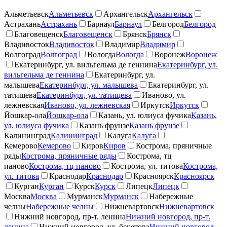
Альметьевск
Альметьевск
Архангельск
Архангельск
Астрахань
Астрахань
Барнаул
Барнаул
Белгород
Белгород
Благовещенск
Благовещенск
Брянск
Брянск
Владивосток
Владивосток
Владимир
Владимир
Волгоград
Волгоград
Вологда
Вологда
Воронеж
Воронеж
Екатеринбург, ул. вильгельма де геннина
Екатеринбург, ул.
вильгельма де геннина
Екатеринбург, ул.
малышева
Екатеринбург, ул. малышева
Екатеринбург, ул.
татищева
Екатеринбург, ул. татищева
Иваново, ул.
лежневская
Иваново, ул. лежневская
Иркутск
Иркутск
Йошкар-ола
Йошкар-ола
Казань, ул. юлиуса фучика
Казань,
ул. юлиуса фучика
Казань фрунзе
Казань фрунзе
Калининград
Калининград
Калуга
Калуга
Кемерово
Кемерово
Киров
Киров
Кострома, пряничные
ряды
Кострома, пряничные ряды
Кострома, тц
паново
Кострома, тц паново
Кострома, ул. титова
Кострома,
ул. титова
Краснодар
Краснодар
Красноярск
Красноярск
Курган
Курган
Курск
Курск
Липецк
Липецк
Москва
Москва
Мурманск
Мурманск
Набережные
челны
Набережные челны
Нижневартовск
Нижневартовск
Нижний новгород, пр-т. ленина
Нижний новгород, пр-т.
ленина
Нижний новгород, ул. бекетова
Нижний новгород,