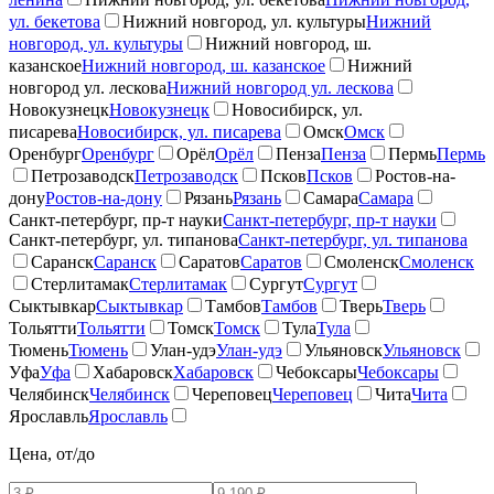
ул. бекетова
Нижний новгород, ул. культуры
Нижний
новгород, ул. культуры
Нижний новгород, ш.
казанское
Нижний новгород, ш. казанское
Нижний
новгород ул. лескова
Нижний новгород ул. лескова
Новокузнецк
Новокузнецк
Новосибирск, ул.
писарева
Новосибирск, ул. писарева
Омск
Омск
Оренбург
Оренбург
Орёл
Орёл
Пенза
Пенза
Пермь
Пермь
Петрозаводск
Петрозаводск
Псков
Псков
Ростов-на-
дону
Ростов-на-дону
Рязань
Рязань
Самара
Самара
Санкт-петербург, пр-т науки
Санкт-петербург, пр-т науки
Санкт-петербург, ул. типанова
Санкт-петербург, ул. типанова
Саранск
Саранск
Саратов
Саратов
Смоленск
Смоленск
Стерлитамак
Стерлитамак
Сургут
Сургут
Сыктывкар
Сыктывкар
Тамбов
Тамбов
Тверь
Тверь
Тольятти
Тольятти
Томск
Томск
Тула
Тула
Тюмень
Тюмень
Улан-удэ
Улан-удэ
Ульяновск
Ульяновск
Уфа
Уфа
Хабаровск
Хабаровск
Чебоксары
Чебоксары
Челябинск
Челябинск
Череповец
Череповец
Чита
Чита
Ярославль
Ярославль
Цена, от/до