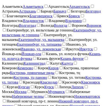
Альметьевск
Альметьевск
Архангельск
Архангельск
Астрахань
Астрахань
Барнаул
Барнаул
Белгород
Белгород
Благовещенск
Благовещенск
Брянск
Брянск
Владивосток
Владивосток
Владимир
Владимир
Волгоград
Волгоград
Вологда
Вологда
Воронеж
Воронеж
Екатеринбург, ул. вильгельма де геннина
Екатеринбург, ул.
вильгельма де геннина
Екатеринбург, ул.
малышева
Екатеринбург, ул. малышева
Екатеринбург, ул.
татищева
Екатеринбург, ул. татищева
Иваново, ул.
лежневская
Иваново, ул. лежневская
Иркутск
Иркутск
Йошкар-ола
Йошкар-ола
Казань, ул. юлиуса фучика
Казань,
ул. юлиуса фучика
Казань фрунзе
Казань фрунзе
Калининград
Калининград
Калуга
Калуга
Кемерово
Кемерово
Киров
Киров
Кострома, пряничные
ряды
Кострома, пряничные ряды
Кострома, тц
паново
Кострома, тц паново
Кострома, ул. титова
Кострома,
ул. титова
Краснодар
Краснодар
Красноярск
Красноярск
Курган
Курган
Курск
Курск
Липецк
Липецк
Москва
Москва
Мурманск
Мурманск
Набережные
челны
Набережные челны
Нижневартовск
Нижневартовск
Нижний новгород, пр-т. ленина
Нижний новгород, пр-т.
ленина
Нижний новгород, ул. бекетова
Нижний новгород,