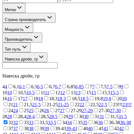
Метки
Страна производитель
Мощность
Производитель
Тип пуль
Навеска дроби, гр
Навеска дроби, гр
4
4
6,1
6,1
6,5
6,5
6,7
6,7
6,85
6,85
7
7
7,5
7,5
9
9
10
10
10,5
10,5
11
11
12
12
13
13
15
15
15,5
15,5
16
16
17
17
18
18
18,3
18,3
18,5
18,5
19,8
19,8
20
20
21
21
21,5
21,5
21-25
21-25
22
22
22,5
22,5
23!!!
23!!!
24
24
25
25
26
26
27
27
27-29
27-29
27-30
27-30
28
28
28,4
28,4
28,5
28,5
29
29
30
30
31
31
31,5
31,5
32
32
33
33
33,5
33,5
34
34
35
35
36
36
36-38
36-38
37
37
38
38
39
39
39-43
39-43
40
40
41
41
42
42