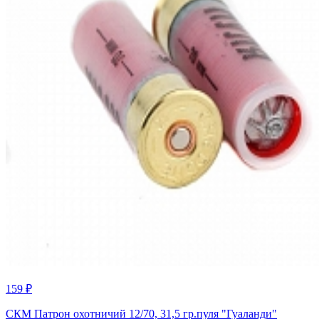
159 ₽
СКМ Патрон охотничий 12/70, 31,5 гр.пуля "Гуаланди"