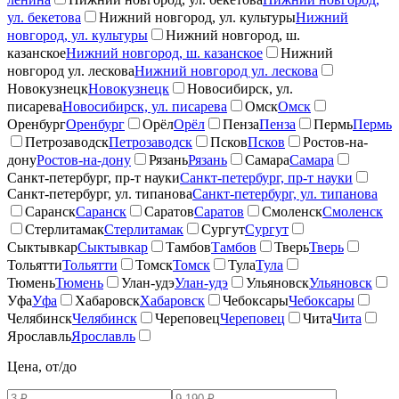
ул. бекетова
Нижний новгород, ул. культуры
Нижний
новгород, ул. культуры
Нижний новгород, ш.
казанское
Нижний новгород, ш. казанское
Нижний
новгород ул. лескова
Нижний новгород ул. лескова
Новокузнецк
Новокузнецк
Новосибирск, ул.
писарева
Новосибирск, ул. писарева
Омск
Омск
Оренбург
Оренбург
Орёл
Орёл
Пенза
Пенза
Пермь
Пермь
Петрозаводск
Петрозаводск
Псков
Псков
Ростов-на-
дону
Ростов-на-дону
Рязань
Рязань
Самара
Самара
Санкт-петербург, пр-т науки
Санкт-петербург, пр-т науки
Санкт-петербург, ул. типанова
Санкт-петербург, ул. типанова
Саранск
Саранск
Саратов
Саратов
Смоленск
Смоленск
Стерлитамак
Стерлитамак
Сургут
Сургут
Сыктывкар
Сыктывкар
Тамбов
Тамбов
Тверь
Тверь
Тольятти
Тольятти
Томск
Томск
Тула
Тула
Тюмень
Тюмень
Улан-удэ
Улан-удэ
Ульяновск
Ульяновск
Уфа
Уфа
Хабаровск
Хабаровск
Чебоксары
Чебоксары
Челябинск
Челябинск
Череповец
Череповец
Чита
Чита
Ярославль
Ярославль
Цена, от/до