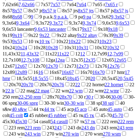
7,62x66
7,62x66
7x57
7x57
7x64
7x64
7x65 r
7x65 r
8x57
8x57
8x57 jr
8x57 jr
8x57 jrs
8x57 jrs
8x57 js
8x57 js
8x68
8x68
9
9
9 p.a.k.
9 p.a.k.
9 ра
9 ра
9,3x62
9,3x62
9,3x64
9,3x64
9,3x72
9,3x72
9,3x74
9,3x74
9,6x53
9,6x53
9,6x53 lancaster
9,6x53 lancaster
9x17
9x17
9x18
9x18
9x19
9x19
9x22
9x22
9x22 altay
9x22 altay
9x39
9x39
9x53
9x53
10 тк
10 тк
10x22
10x22
10x23
10x23
10x24
10x24
10x28
10x28
10x31
10x31
10x32
10x32
11,43x32
11,43x32
11x22
11x22
12
12
12,7x99
12,7x99
12,7x108
12,7x108
12ga
12ga
12x35
12x35
12x65
12x65
12x67
12x67
12x70
12x70
12x73
12x73
12x76
12x76
12x89
12x89
16
16
16x67
16x67
16x70
16x70
17 hmr
17
hmr
18,5х55
18,5х55
18x45
18x45
20
20
20,5x45
20,5x45
20x70
20x70
20x76
20x76
22
22
22 hornet
22 hornet
22
lr
22 lr
22 mag
22 mag
22 wm
22 wm
22 wmr
22 wmr
22-
250 rem
22-250 rem
28x70
28x70
30 r
30 r
30-06
30-06
30-
06 sprg
30-06 sprg
30-30 win
30-30 win
38 spl
38 spl
40
s&w
40 s&w
44 тк
44 тк
45 acp
45 acp
45 auto
45 auto
45
colt
45 colt
45 rubber
45 rubber
45 тк
45 тк
45-70
45-70
45x30
45x30
54 casull
54 casull
57 тк
57 тк
222 rem
222 rem
223 rem
223 rem
243
243
243 dn
243 dn
243 rem
243 rem
243 win
243 win
270 win
270 win
270 wsm
270 wsm