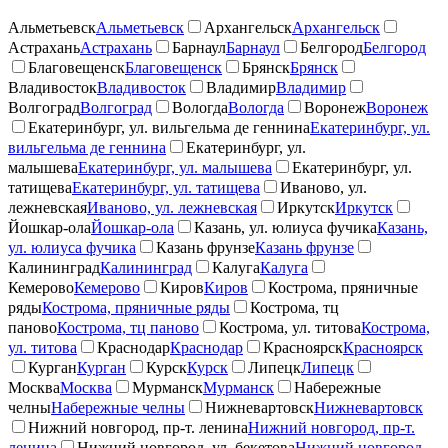
Альметьевск
Альметьевск
Архангельск
Архангельск
Астрахань
Астрахань
Барнаул
Барнаул
Белгород
Белгород
Благовещенск
Благовещенск
Брянск
Брянск
Владивосток
Владивосток
Владимир
Владимир
Волгоград
Волгоград
Вологда
Вологда
Воронеж
Воронеж
Екатеринбург, ул. вильгельма де геннина
Екатеринбург, ул.
вильгельма де геннина
Екатеринбург, ул.
малышева
Екатеринбург, ул. малышева
Екатеринбург, ул.
татищева
Екатеринбург, ул. татищева
Иваново, ул.
лежневская
Иваново, ул. лежневская
Иркутск
Иркутск
Йошкар-ола
Йошкар-ола
Казань, ул. юлиуса фучика
Казань,
ул. юлиуса фучика
Казань фрунзе
Казань фрунзе
Калининград
Калининград
Калуга
Калуга
Кемерово
Кемерово
Киров
Киров
Кострома, пряничные
ряды
Кострома, пряничные ряды
Кострома, тц
паново
Кострома, тц паново
Кострома, ул. титова
Кострома,
ул. титова
Краснодар
Краснодар
Красноярск
Красноярск
Курган
Курган
Курск
Курск
Липецк
Липецк
Москва
Москва
Мурманск
Мурманск
Набережные
челны
Набережные челны
Нижневартовск
Нижневартовск
Нижний новгород, пр-т. ленина
Нижний новгород, пр-т.
ленина
Нижний новгород, ул. бекетова
Нижний новгород,