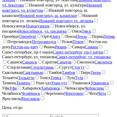
ул. бекетова
Нижний новгород, ул. культуры
Нижний
новгород, ул. культуры
Нижний новгород, ш.
казанское
Нижний новгород, ш. казанское
Нижний
новгород ул. лескова
Нижний новгород ул. лескова
Новокузнецк
Новокузнецк
Новосибирск, ул.
писарева
Новосибирск, ул. писарева
Омск
Омск
Оренбург
Оренбург
Орёл
Орёл
Пенза
Пенза
Пермь
Пермь
Петрозаводск
Петрозаводск
Псков
Псков
Ростов-на-
дону
Ростов-на-дону
Рязань
Рязань
Самара
Самара
Санкт-петербург, пр-т науки
Санкт-петербург, пр-т науки
Санкт-петербург, ул. типанова
Санкт-петербург, ул. типанова
Саранск
Саранск
Саратов
Саратов
Смоленск
Смоленск
Стерлитамак
Стерлитамак
Сургут
Сургут
Сыктывкар
Сыктывкар
Тамбов
Тамбов
Тверь
Тверь
Тольятти
Тольятти
Томск
Томск
Тула
Тула
Тюмень
Тюмень
Улан-удэ
Улан-удэ
Ульяновск
Ульяновск
Уфа
Уфа
Хабаровск
Хабаровск
Чебоксары
Чебоксары
Челябинск
Челябинск
Череповец
Череповец
Чита
Чита
Ярославль
Ярославль
Цена, от/до