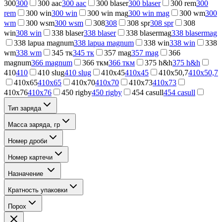
300
300
300 aac
300 aac
300 blaser
300 blaser
300 rem
300
rem
300 win
300 win
300 win mag
300 win mag
300 wm
300
wm
300 wsm
300 wsm
308
308
308 spr
308 spr
308
win
308 win
338 blaser
338 blaser
338 blasermag
338 blasermag
338 lapua magnum
338 lapua magnum
338 win
338 win
338
wm
338 wm
345 тк
345 тк
357 mag
357 mag
366
magnum
366 magnum
366 ткм
366 ткм
375 h&h
375 h&h
410
410
410 slug
410 slug
410x45
410x45
410x50,7
410x50,7
410x65
410x65
410x70
410x70
410x73
410x73
410x76
410x76
450 rigby
450 rigby
454 casull
454 casull
Тип заряда
Масса заряда, гр
Номер дроби
Номер картечи
Назначение
Кратность упаковки
Порох