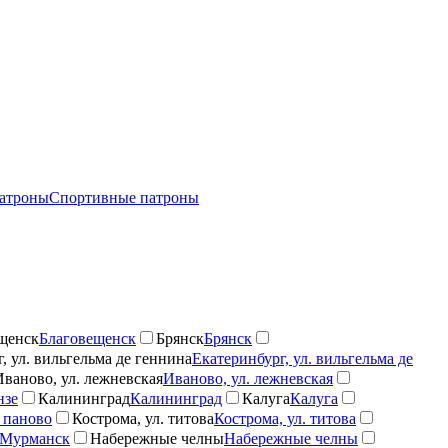
атроны
Спортивные патроны
щенск
Благовещенск
Брянск
Брянск
, ул. вильгельма де геннина
Екатеринбург, ул. вильгельма де
Иваново, ул. лежневская
Иваново, ул. лежневская
нзе
Калининград
Калининград
Калуга
Калуга
 паново
Кострома, ул. титова
Кострома, ул. титова
Мурманск
Набережные челны
Набережные челны