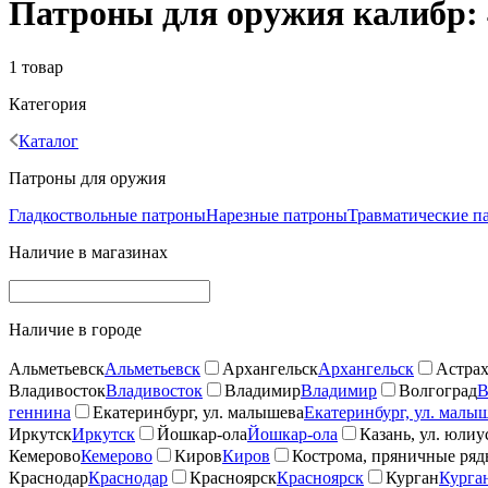
Патроны для оружия калибр: 
1 товар
Категория
Каталог
Патроны для оружия
Гладкоствольные патроны
Нарезные патроны
Травматические п
Наличие в магазинах
Наличие в городе
Альметьевск
Альметьевск
Архангельск
Архангельск
Астрах
Владивосток
Владивосток
Владимир
Владимир
Волгоград
В
геннина
Екатеринбург, ул. малышева
Екатеринбург, ул. малы
Иркутск
Иркутск
Йошкар-ола
Йошкар-ола
Казань, ул. юлиу
Кемерово
Кемерово
Киров
Киров
Кострома, пряничные ря
Краснодар
Краснодар
Красноярск
Красноярск
Курган
Курга