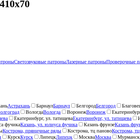
410x70
атроны
Светозвуковые патроны
Лазерные патроны
Проверочные п
ань
Астрахань
Барнаул
Барнаул
Белгород
Белгород
Благове
олгоград
Вологда
Вологда
Воронеж
Воронеж
Екатеринбург
шева
Екатеринбург, ул. татищева
Екатеринбург, ул. татищева
са фучика
Казань, ул. юлиуса фучика
Казань фрунзе
Казань фру
ды
Кострома, пряничные ряды
Кострома, тц паново
Кострома, тц
н
Курск
Курск
Липецк
Липецк
Москва
Москва
Мурманск