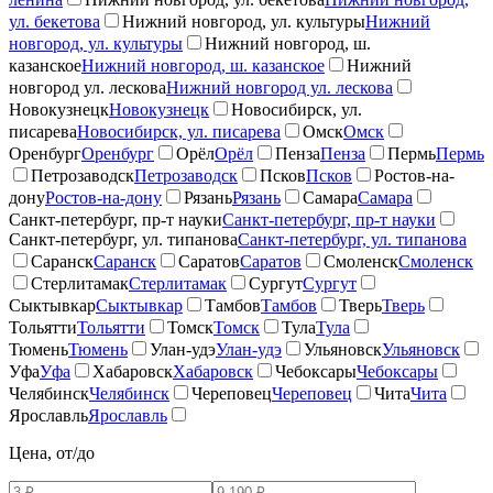
ул. бекетова
Нижний новгород, ул. культуры
Нижний
новгород, ул. культуры
Нижний новгород, ш.
казанское
Нижний новгород, ш. казанское
Нижний
новгород ул. лескова
Нижний новгород ул. лескова
Новокузнецк
Новокузнецк
Новосибирск, ул.
писарева
Новосибирск, ул. писарева
Омск
Омск
Оренбург
Оренбург
Орёл
Орёл
Пенза
Пенза
Пермь
Пермь
Петрозаводск
Петрозаводск
Псков
Псков
Ростов-на-
дону
Ростов-на-дону
Рязань
Рязань
Самара
Самара
Санкт-петербург, пр-т науки
Санкт-петербург, пр-т науки
Санкт-петербург, ул. типанова
Санкт-петербург, ул. типанова
Саранск
Саранск
Саратов
Саратов
Смоленск
Смоленск
Стерлитамак
Стерлитамак
Сургут
Сургут
Сыктывкар
Сыктывкар
Тамбов
Тамбов
Тверь
Тверь
Тольятти
Тольятти
Томск
Томск
Тула
Тула
Тюмень
Тюмень
Улан-удэ
Улан-удэ
Ульяновск
Ульяновск
Уфа
Уфа
Хабаровск
Хабаровск
Чебоксары
Чебоксары
Челябинск
Челябинск
Череповец
Череповец
Чита
Чита
Ярославль
Ярославль
Цена, от/до