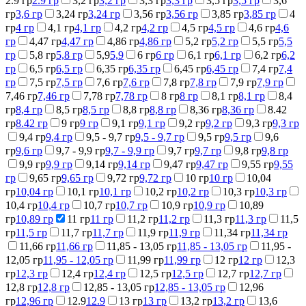
2.9 гр
2.9 гр
3,2 гр
3,2 гр
3,3 гр
3,3 гр
3,5 гр
3,5 гр
3,6
гр
3,6 гр
3,24 гр
3,24 гр
3,56 гр
3,56 гр
3,85 гр
3,85 гр
4
гр
4 гр
4,1 гр
4,1 гр
4,2 гр
4,2 гр
4,5 гр
4,5 гр
4,6 гр
4,6
гр
4,47 гр
4,47 гр
4,86 гр
4,86 гр
5,2 гр
5,2 гр
5,5 гр
5,5
гр
5,8 гр
5,8 гр
5,9
5,9
6 гр
6 гр
6,1 гр
6,1 гр
6,2 гр
6,2
гр
6,5 гр
6,5 гр
6,35 гр
6,35 гр
6,45 гр
6,45 гр
7,4 гр
7,4
гр
7,5 гр
7,5 гр
7,6 гр
7,6 гр
7,8 гр
7,8 гр
7,9 гр
7,9 гр
7,46 гр
7,46 гр
7,78 гр
7,78 гр
8 гр
8 гр
8,1 гр
8,1 гр
8,4
гр
8,4 гр
8,5 гр
8,5 гр
8,8 гр
8,8 гр
8,36 гр
8,36 гр
8.42
гр
8.42 гр
9 гр
9 гр
9,1 гр
9,1 гр
9,2 гр
9,2 гр
9,3 гр
9,3 гр
9,4 гр
9,4 гр
9,5 - 9,7 гр
9,5 - 9,7 гр
9,5 гр
9,5 гр
9,6
гр
9,6 гр
9,7 - 9,9 гр
9,7 - 9,9 гр
9,7 гр
9,7 гр
9,8 гр
9,8 гр
9,9 гр
9,9 гр
9,14 гр
9,14 гр
9,47 гр
9,47 гр
9,55 гр
9,55
гр
9,65 гр
9,65 гр
9,72 гр
9,72 гр
10 гр
10 гр
10,04
гр
10,04 гр
10,1 гр
10,1 гр
10,2 гр
10,2 гр
10,3 гр
10,3 гр
10,4 гр
10,4 гр
10,7 гр
10,7 гр
10,9 гр
10,9 гр
10,89
гр
10,89 гр
11 гр
11 гр
11,2 гр
11,2 гр
11,3 гр
11,3 гр
11,5
гр
11,5 гр
11,7 гр
11,7 гр
11,9 гр
11,9 гр
11,34 гр
11,34 гр
11,66 гр
11,66 гр
11,85 - 13,05 гр
11,85 - 13,05 гр
11,95 -
12,05 гр
11,95 - 12,05 гр
11,99 гр
11,99 гр
12 гр
12 гр
12,3
гр
12,3 гр
12,4 гр
12,4 гр
12,5 гр
12,5 гр
12,7 гр
12,7 гр
12,8 гр
12,8 гр
12,85 - 13,05 гр
12,85 - 13,05 гр
12,96
гр
12,96 гр
12.9
12.9
13 гр
13 гр
13,2 гр
13,2 гр
13,6