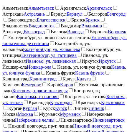
Альметьевск
Альметьевск
Архангельск
Архангельск
Астрахань
Астрахань
Барнаул
Барнаул
Белгород
Белгород
Благовещенск
Благовещенск
Брянск
Брянск
Владивосток
Владивосток
Владимир
Владимир
Волгоград
Волгоград
Вологда
Вологда
Воронеж
Воронеж
Екатеринбург, ул. вильгельма де геннина
Екатеринбург, ул.
вильгельма де геннина
Екатеринбург, ул.
малышева
Екатеринбург, ул. малышева
Екатеринбург, ул.
татищева
Екатеринбург, ул. татищева
Иваново, ул.
лежневская
Иваново, ул. лежневская
Иркутск
Иркутск
Йошкар-ола
Йошкар-ола
Казань, ул. юлиуса фучика
Казань,
ул. юлиуса фучика
Казань фрунзе
Казань фрунзе
Калининград
Калининград
Калуга
Калуга
Кемерово
Кемерово
Киров
Киров
Кострома, пряничные
ряды
Кострома, пряничные ряды
Кострома, тц
паново
Кострома, тц паново
Кострома, ул. титова
Кострома,
ул. титова
Краснодар
Краснодар
Красноярск
Красноярск
Курган
Курган
Курск
Курск
Липецк
Липецк
Москва
Москва
Мурманск
Мурманск
Набережные
челны
Набережные челны
Нижневартовск
Нижневартовск
Нижний новгород, пр-т. ленина
Нижний новгород, пр-т.
ленина
Нижний новгород, ул. бекетова
Нижний новгород,