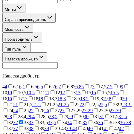
Метки
Страна производитель
Мощность
Производитель
Тип пуль
Навеска дроби, гр
Навеска дроби, гр
4
4
6,1
6,1
6,5
6,5
6,7
6,7
6,85
6,85
7
7
7,5
7,5
9
9
10
10
10,5
10,5
11
11
12
12
13
13
15
15
15,5
15,5
16
16
17
17
18
18
18,3
18,3
18,5
18,5
19,8
19,8
20
20
21
21
21,5
21,5
21-25
21-25
22
22
22,5
22,5
23!!!
23!!!
24
24
25
25
26
26
27
27
27-29
27-29
27-30
27-30
28
28
28,4
28,4
28,5
28,5
29
29
30
30
31
31
31,5
31,5
32
32
33
33
33,5
33,5
34
34
35
35
36
36
36-38
36-38
37
37
38
38
39
39
39-43
39-43
40
40
41
41
42
42