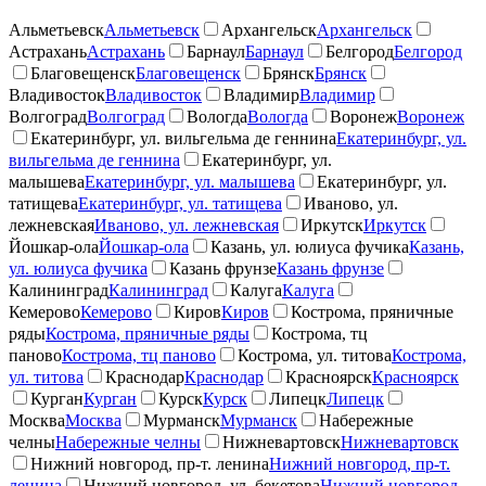
Альметьевск
Альметьевск
Архангельск
Архангельск
Астрахань
Астрахань
Барнаул
Барнаул
Белгород
Белгород
Благовещенск
Благовещенск
Брянск
Брянск
Владивосток
Владивосток
Владимир
Владимир
Волгоград
Волгоград
Вологда
Вологда
Воронеж
Воронеж
Екатеринбург, ул. вильгельма де геннина
Екатеринбург, ул.
вильгельма де геннина
Екатеринбург, ул.
малышева
Екатеринбург, ул. малышева
Екатеринбург, ул.
татищева
Екатеринбург, ул. татищева
Иваново, ул.
лежневская
Иваново, ул. лежневская
Иркутск
Иркутск
Йошкар-ола
Йошкар-ола
Казань, ул. юлиуса фучика
Казань,
ул. юлиуса фучика
Казань фрунзе
Казань фрунзе
Калининград
Калининград
Калуга
Калуга
Кемерово
Кемерово
Киров
Киров
Кострома, пряничные
ряды
Кострома, пряничные ряды
Кострома, тц
паново
Кострома, тц паново
Кострома, ул. титова
Кострома,
ул. титова
Краснодар
Краснодар
Красноярск
Красноярск
Курган
Курган
Курск
Курск
Липецк
Липецк
Москва
Москва
Мурманск
Мурманск
Набережные
челны
Набережные челны
Нижневартовск
Нижневартовск
Нижний новгород, пр-т. ленина
Нижний новгород, пр-т.
ленина
Нижний новгород, ул. бекетова
Нижний новгород,