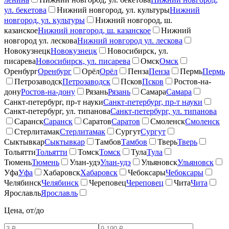
ул. бекетова
Нижний новгород, ул. культуры
Нижний
новгород, ул. культуры
Нижний новгород, ш.
казанское
Нижний новгород, ш. казанское
Нижний
новгород ул. лескова
Нижний новгород ул. лескова
Новокузнецк
Новокузнецк
Новосибирск, ул.
писарева
Новосибирск, ул. писарева
Омск
Омск
Оренбург
Оренбург
Орёл
Орёл
Пенза
Пенза
Пермь
Пермь
Петрозаводск
Петрозаводск
Псков
Псков
Ростов-на-
дону
Ростов-на-дону
Рязань
Рязань
Самара
Самара
Санкт-петербург, пр-т науки
Санкт-петербург, пр-т науки
Санкт-петербург, ул. типанова
Санкт-петербург, ул. типанова
Саранск
Саранск
Саратов
Саратов
Смоленск
Смоленск
Стерлитамак
Стерлитамак
Сургут
Сургут
Сыктывкар
Сыктывкар
Тамбов
Тамбов
Тверь
Тверь
Тольятти
Тольятти
Томск
Томск
Тула
Тула
Тюмень
Тюмень
Улан-удэ
Улан-удэ
Ульяновск
Ульяновск
Уфа
Уфа
Хабаровск
Хабаровск
Чебоксары
Чебоксары
Челябинск
Челябинск
Череповец
Череповец
Чита
Чита
Ярославль
Ярославль
Цена, от/до