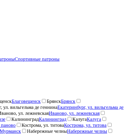
атроны
Спортивные патроны
щенск
Благовещенск
Брянск
Брянск
, ул. вильгельма де геннина
Екатеринбург, ул. вильгельма де
Иваново, ул. лежневская
Иваново, ул. лежневская
нзе
Калининград
Калининград
Калуга
Калуга
 паново
Кострома, ул. титова
Кострома, ул. титова
Мурманск
Набережные челны
Набережные челны