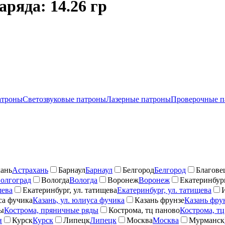
ряда: 14.26 гр
атроны
Светозвуковые патроны
Лазерные патроны
Проверочные п
ань
Астрахань
Барнаул
Барнаул
Белгород
Белгород
Благове
олгоград
Вологда
Вологда
Воронеж
Воронеж
Екатеринбург
шева
Екатеринбург, ул. татищева
Екатеринбург, ул. татищева
са фучика
Казань, ул. юлиуса фучика
Казань фрунзе
Казань фру
ды
Кострома, пряничные ряды
Кострома, тц паново
Кострома, тц
н
Курск
Курск
Липецк
Липецк
Москва
Москва
Мурманск