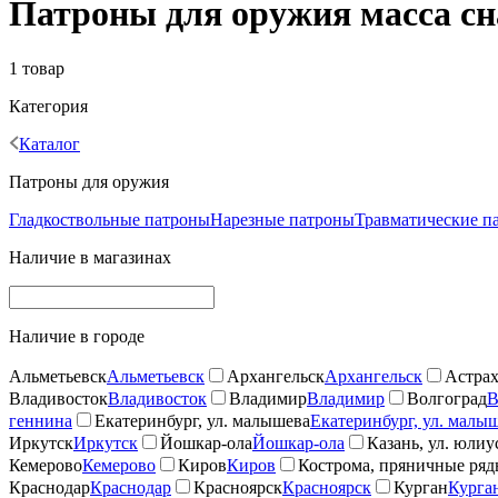
Патроны для оружия масса сна
1 товар
Категория
Каталог
Патроны для оружия
Гладкоствольные патроны
Нарезные патроны
Травматические п
Наличие в магазинах
Наличие в городе
Альметьевск
Альметьевск
Архангельск
Архангельск
Астрах
Владивосток
Владивосток
Владимир
Владимир
Волгоград
В
геннина
Екатеринбург, ул. малышева
Екатеринбург, ул. малы
Иркутск
Иркутск
Йошкар-ола
Йошкар-ола
Казань, ул. юлиу
Кемерово
Кемерово
Киров
Киров
Кострома, пряничные ря
Краснодар
Краснодар
Красноярск
Красноярск
Курган
Курга