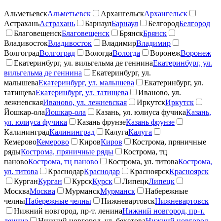
Альметьевск
Альметьевск
Архангельск
Архангельск
Астрахань
Астрахань
Барнаул
Барнаул
Белгород
Белгород
Благовещенск
Благовещенск
Брянск
Брянск
Владивосток
Владивосток
Владимир
Владимир
Волгоград
Волгоград
Вологда
Вологда
Воронеж
Воронеж
Екатеринбург, ул. вильгельма де геннина
Екатеринбург, ул.
вильгельма де геннина
Екатеринбург, ул.
малышева
Екатеринбург, ул. малышева
Екатеринбург, ул.
татищева
Екатеринбург, ул. татищева
Иваново, ул.
лежневская
Иваново, ул. лежневская
Иркутск
Иркутск
Йошкар-ола
Йошкар-ола
Казань, ул. юлиуса фучика
Казань,
ул. юлиуса фучика
Казань фрунзе
Казань фрунзе
Калининград
Калининград
Калуга
Калуга
Кемерово
Кемерово
Киров
Киров
Кострома, пряничные
ряды
Кострома, пряничные ряды
Кострома, тц
паново
Кострома, тц паново
Кострома, ул. титова
Кострома,
ул. титова
Краснодар
Краснодар
Красноярск
Красноярск
Курган
Курган
Курск
Курск
Липецк
Липецк
Москва
Москва
Мурманск
Мурманск
Набережные
челны
Набережные челны
Нижневартовск
Нижневартовск
Нижний новгород, пр-т. ленина
Нижний новгород, пр-т.
ленина
Нижний новгород, ул. бекетова
Нижний новгород,