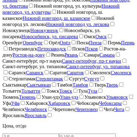
ул. бекетова
Нижний новгород, ул. культуры
Нижний
новгород, ул. культуры
Нижний новгород, ш.
казанское
Нижний новгород, ш. казанское
Нижний
новгород ул. лескова
Нижний новгород ул. лескова
Новокузнецк
Новокузнецк
Новосибирск, ул.
писарева
Новосибирск, ул. писарева
Омск
Омск
Оренбург
Оренбург
Орёл
Орёл
Пенза
Пенза
Пермь
Пермь
Петрозаводск
Петрозаводск
Псков
Псков
Ростов-на-
дону
Ростов-на-дону
Рязань
Рязань
Самара
Самара
Санкт-петербург, пр-т науки
Санкт-петербург, пр-т науки
Санкт-петербург, ул. типанова
Санкт-петербург, ул. типанова
Саранск
Саранск
Саратов
Саратов
Смоленск
Смоленск
Стерлитамак
Стерлитамак
Сургут
Сургут
Сыктывкар
Сыктывкар
Тамбов
Тамбов
Тверь
Тверь
Тольятти
Тольятти
Томск
Томск
Тула
Тула
Тюмень
Тюмень
Улан-удэ
Улан-удэ
Ульяновск
Ульяновск
Уфа
Уфа
Хабаровск
Хабаровск
Чебоксары
Чебоксары
Челябинск
Челябинск
Череповец
Череповец
Чита
Чита
Ярославль
Ярославль
Цена, от/до