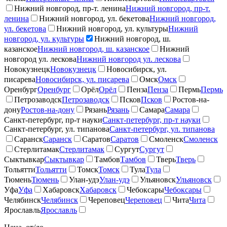
Нижний новгород, пр-т. ленина
Нижний новгород, пр-т.
ленина
Нижний новгород, ул. бекетова
Нижний новгород,
ул. бекетова
Нижний новгород, ул. культуры
Нижний
новгород, ул. культуры
Нижний новгород, ш.
казанское
Нижний новгород, ш. казанское
Нижний
новгород ул. лескова
Нижний новгород ул. лескова
Новокузнецк
Новокузнецк
Новосибирск, ул.
писарева
Новосибирск, ул. писарева
Омск
Омск
Оренбург
Оренбург
Орёл
Орёл
Пенза
Пенза
Пермь
Пермь
Петрозаводск
Петрозаводск
Псков
Псков
Ростов-на-
дону
Ростов-на-дону
Рязань
Рязань
Самара
Самара
Санкт-петербург, пр-т науки
Санкт-петербург, пр-т науки
Санкт-петербург, ул. типанова
Санкт-петербург, ул. типанова
Саранск
Саранск
Саратов
Саратов
Смоленск
Смоленск
Стерлитамак
Стерлитамак
Сургут
Сургут
Сыктывкар
Сыктывкар
Тамбов
Тамбов
Тверь
Тверь
Тольятти
Тольятти
Томск
Томск
Тула
Тула
Тюмень
Тюмень
Улан-удэ
Улан-удэ
Ульяновск
Ульяновск
Уфа
Уфа
Хабаровск
Хабаровск
Чебоксары
Чебоксары
Челябинск
Челябинск
Череповец
Череповец
Чита
Чита
Ярославль
Ярославль