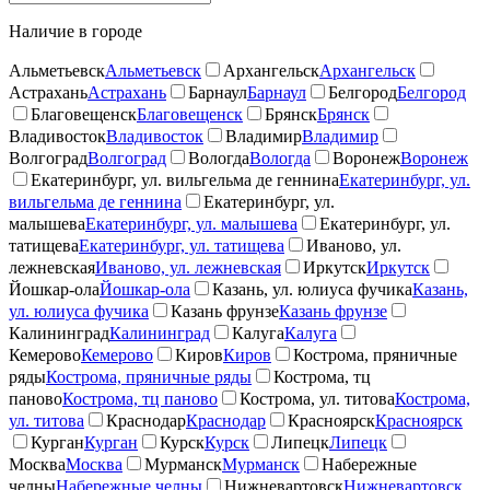
Наличие в городе
Альметьевск
Альметьевск
Архангельск
Архангельск
Астрахань
Астрахань
Барнаул
Барнаул
Белгород
Белгород
Благовещенск
Благовещенск
Брянск
Брянск
Владивосток
Владивосток
Владимир
Владимир
Волгоград
Волгоград
Вологда
Вологда
Воронеж
Воронеж
Екатеринбург, ул. вильгельма де геннина
Екатеринбург, ул.
вильгельма де геннина
Екатеринбург, ул.
малышева
Екатеринбург, ул. малышева
Екатеринбург, ул.
татищева
Екатеринбург, ул. татищева
Иваново, ул.
лежневская
Иваново, ул. лежневская
Иркутск
Иркутск
Йошкар-ола
Йошкар-ола
Казань, ул. юлиуса фучика
Казань,
ул. юлиуса фучика
Казань фрунзе
Казань фрунзе
Калининград
Калининград
Калуга
Калуга
Кемерово
Кемерово
Киров
Киров
Кострома, пряничные
ряды
Кострома, пряничные ряды
Кострома, тц
паново
Кострома, тц паново
Кострома, ул. титова
Кострома,
ул. титова
Краснодар
Краснодар
Красноярск
Красноярск
Курган
Курган
Курск
Курск
Липецк
Липецк
Москва
Москва
Мурманск
Мурманск
Набережные
челны
Набережные челны
Нижневартовск
Нижневартовск