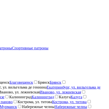
атроны
Спортивные патроны
щенск
Благовещенск
Брянск
Брянск
, ул. вильгельма де геннина
Екатеринбург, ул. вильгельма де
Иваново, ул. лежневская
Иваново, ул. лежневская
нзе
Калининград
Калининград
Калуга
Калуга
 паново
Кострома, ул. титова
Кострома, ул. титова
Мурманск
Набережные челны
Набережные челны