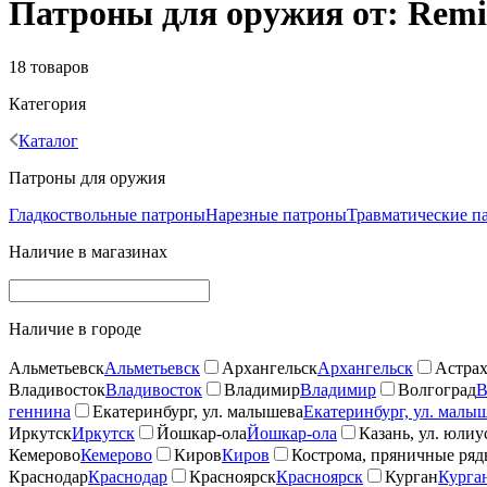
Патроны для оружия от: Remi
18 товаров
Категория
Каталог
Патроны для оружия
Гладкоствольные патроны
Нарезные патроны
Травматические п
Наличие в магазинах
Наличие в городе
Альметьевск
Альметьевск
Архангельск
Архангельск
Астрах
Владивосток
Владивосток
Владимир
Владимир
Волгоград
В
геннина
Екатеринбург, ул. малышева
Екатеринбург, ул. малы
Иркутск
Иркутск
Йошкар-ола
Йошкар-ола
Казань, ул. юлиу
Кемерово
Кемерово
Киров
Киров
Кострома, пряничные ря
Краснодар
Краснодар
Красноярск
Красноярск
Курган
Курга