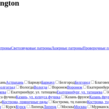
ngton
атроны
Светозвуковые патроны
Лазерные патроны
Проверочные п
ань
Астрахань
Барнаул
Барнаул
Белгород
Белгород
Благове
олгоград
Вологда
Вологда
Воронеж
Воронеж
Екатеринбург
шева
Екатеринбург, ул. татищева
Екатеринбург, ул. татищева
са фучика
Казань, ул. юлиуса фучика
Казань фрунзе
Казань фру
ды
Кострома, пряничные ряды
Кострома, тц паново
Кострома, тц
н
Курск
Курск
Липецк
Липецк
Москва
Москва
Мурманск