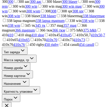
300
300
300 aac
300 aac
300 blaser
300 blaser
300 rem
300
rem
300 win
300 win
300 win mag
300 win mag
300 wm
300
wm
300 wsm
300 wsm
308
308
308 spr
308 spr
308
win
308 win
338 blaser
338 blaser
338 blasermag
338 blasermag
338 lapua magnum
338 lapua magnum
338 win
338 win
338
wm
338 wm
345 тк
345 тк
357 mag
357 mag
366
magnum
366 magnum
366 ткм
366 ткм
375 h&h
375 h&h
410
410
410 slug
410 slug
410x45
410x45
410x50,7
410x50,7
410x65
410x65
410x70
410x70
410x73
410x73
410x76
410x76
450 rigby
450 rigby
454 casull
454 casull
Тип заряда
Масса заряда, гр
Номер дроби
Номер картечи
Назначение
Кратность упаковки
Порох