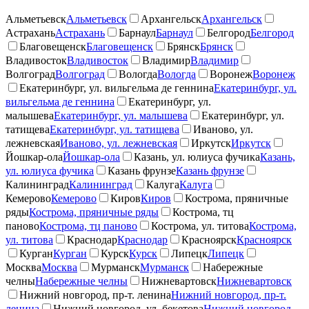
Альметьевск
Альметьевск
Архангельск
Архангельск
Астрахань
Астрахань
Барнаул
Барнаул
Белгород
Белгород
Благовещенск
Благовещенск
Брянск
Брянск
Владивосток
Владивосток
Владимир
Владимир
Волгоград
Волгоград
Вологда
Вологда
Воронеж
Воронеж
Екатеринбург, ул. вильгельма де геннина
Екатеринбург, ул.
вильгельма де геннина
Екатеринбург, ул.
малышева
Екатеринбург, ул. малышева
Екатеринбург, ул.
татищева
Екатеринбург, ул. татищева
Иваново, ул.
лежневская
Иваново, ул. лежневская
Иркутск
Иркутск
Йошкар-ола
Йошкар-ола
Казань, ул. юлиуса фучика
Казань,
ул. юлиуса фучика
Казань фрунзе
Казань фрунзе
Калининград
Калининград
Калуга
Калуга
Кемерово
Кемерово
Киров
Киров
Кострома, пряничные
ряды
Кострома, пряничные ряды
Кострома, тц
паново
Кострома, тц паново
Кострома, ул. титова
Кострома,
ул. титова
Краснодар
Краснодар
Красноярск
Красноярск
Курган
Курган
Курск
Курск
Липецк
Липецк
Москва
Москва
Мурманск
Мурманск
Набережные
челны
Набережные челны
Нижневартовск
Нижневартовск
Нижний новгород, пр-т. ленина
Нижний новгород, пр-т.
ленина
Нижний новгород, ул. бекетова
Нижний новгород,