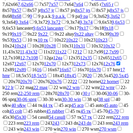
7,62x66
7,62x66
7x57
7x57
7x64
7x64
7x65 r
7x65 r
8x57
8x57
8x57 jr
8x57 jr
8x57 jrs
8x57 jrs
8x57 js
8x57 js
8x68
8x68
9
9
9 p.a.k.
9 p.a.k.
9 ра
9 ра
9,3x62
9,3x62
9,3x64
9,3x64
9,3x72
9,3x72
9,3x74
9,3x74
9,6x53
9,6x53
9,6x53 lancaster
9,6x53 lancaster
9x17
9x17
9x18
9x18
9x19
9x19
9x22
9x22
9x22 altay
9x22 altay
9x39
9x39
9x53
9x53
10 тк
10 тк
10x22
10x22
10x23
10x23
10x24
10x24
10x28
10x28
10x31
10x31
10x32
10x32
11,43x32
11,43x32
11x22
11x22
12
12
12,7x99
12,7x99
12,7x108
12,7x108
12ga
12ga
12x35
12x35
12x65
12x65
12x67
12x67
12x70
12x70
12x73
12x73
12x76
12x76
12x89
12x89
16
16
16x67
16x67
16x70
16x70
17 hmr
17
hmr
18,5х55
18,5х55
18x45
18x45
20
20
20,5x45
20,5x45
20x70
20x70
20x76
20x76
22
22
22 hornet
22 hornet
22
lr
22 lr
22 mag
22 mag
22 wm
22 wm
22 wmr
22 wmr
22-
250 rem
22-250 rem
28x70
28x70
30 r
30 r
30-06
30-06
30-
06 sprg
30-06 sprg
30-30 win
30-30 win
38 spl
38 spl
40
s&w
40 s&w
44 тк
44 тк
45 acp
45 acp
45 auto
45 auto
45
colt
45 colt
45 rubber
45 rubber
45 тк
45 тк
45-70
45-70
45x30
45x30
54 casull
54 casull
57 тк
57 тк
222 rem
222 rem
223 rem
223 rem
243
243
243 dn
243 dn
243 rem
243 rem
243 win
243 win
270 win
270 win
270 wsm
270 wsm