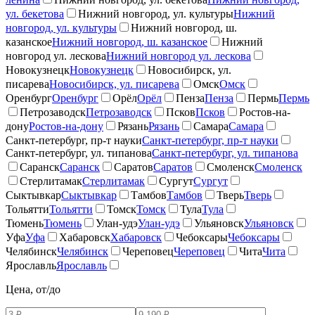
ул. бекетова
Нижний новгород, ул. культуры
Нижний
новгород, ул. культуры
Нижний новгород, ш.
казанское
Нижний новгород, ш. казанское
Нижний
новгород ул. лескова
Нижний новгород ул. лескова
Новокузнецк
Новокузнецк
Новосибирск, ул.
писарева
Новосибирск, ул. писарева
Омск
Омск
Оренбург
Оренбург
Орёл
Орёл
Пенза
Пенза
Пермь
Пермь
Петрозаводск
Петрозаводск
Псков
Псков
Ростов-на-
дону
Ростов-на-дону
Рязань
Рязань
Самара
Самара
Санкт-петербург, пр-т науки
Санкт-петербург, пр-т науки
Санкт-петербург, ул. типанова
Санкт-петербург, ул. типанова
Саранск
Саранск
Саратов
Саратов
Смоленск
Смоленск
Стерлитамак
Стерлитамак
Сургут
Сургут
Сыктывкар
Сыктывкар
Тамбов
Тамбов
Тверь
Тверь
Тольятти
Тольятти
Томск
Томск
Тула
Тула
Тюмень
Тюмень
Улан-удэ
Улан-удэ
Ульяновск
Ульяновск
Уфа
Уфа
Хабаровск
Хабаровск
Чебоксары
Чебоксары
Челябинск
Челябинск
Череповец
Череповец
Чита
Чита
Ярославль
Ярославль
Цена, от/до