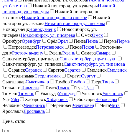
ул. бекетова
Нижний новгород, ул. культуры
Нижний
новгород, ул. культуры
Нижний новгород, ш.
казанское
Нижний новгород, ш. казанское
Нижний
новгород ул. лескова
Нижний новгород ул. лескова
Новокузнецк
Новокузнецк
Новосибирск, ул.
писарева
Новосибирск, ул. писарева
Омск
Омск
Оренбург
Оренбург
Орёл
Орёл
Пенза
Пенза
Пермь
Пермь
Петрозаводск
Петрозаводск
Псков
Псков
Ростов-на-
дону
Ростов-на-дону
Рязань
Рязань
Самара
Самара
Санкт-петербург, пр-т науки
Санкт-петербург, пр-т науки
Санкт-петербург, ул. типанова
Санкт-петербург, ул. типанова
Саранск
Саранск
Саратов
Саратов
Смоленск
Смоленск
Стерлитамак
Стерлитамак
Сургут
Сургут
Сыктывкар
Сыктывкар
Тамбов
Тамбов
Тверь
Тверь
Тольятти
Тольятти
Томск
Томск
Тула
Тула
Тюмень
Тюмень
Улан-удэ
Улан-удэ
Ульяновск
Ульяновск
Уфа
Уфа
Хабаровск
Хабаровск
Чебоксары
Чебоксары
Челябинск
Челябинск
Череповец
Череповец
Чита
Чита
Ярославль
Ярославль
Цена, от/до