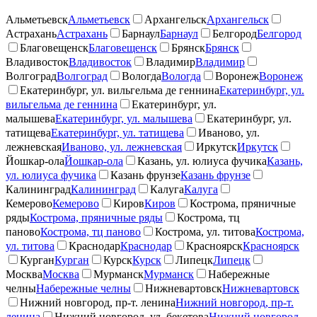
Альметьевск
Альметьевск
Архангельск
Архангельск
Астрахань
Астрахань
Барнаул
Барнаул
Белгород
Белгород
Благовещенск
Благовещенск
Брянск
Брянск
Владивосток
Владивосток
Владимир
Владимир
Волгоград
Волгоград
Вологда
Вологда
Воронеж
Воронеж
Екатеринбург, ул. вильгельма де геннина
Екатеринбург, ул.
вильгельма де геннина
Екатеринбург, ул.
малышева
Екатеринбург, ул. малышева
Екатеринбург, ул.
татищева
Екатеринбург, ул. татищева
Иваново, ул.
лежневская
Иваново, ул. лежневская
Иркутск
Иркутск
Йошкар-ола
Йошкар-ола
Казань, ул. юлиуса фучика
Казань,
ул. юлиуса фучика
Казань фрунзе
Казань фрунзе
Калининград
Калининград
Калуга
Калуга
Кемерово
Кемерово
Киров
Киров
Кострома, пряничные
ряды
Кострома, пряничные ряды
Кострома, тц
паново
Кострома, тц паново
Кострома, ул. титова
Кострома,
ул. титова
Краснодар
Краснодар
Красноярск
Красноярск
Курган
Курган
Курск
Курск
Липецк
Липецк
Москва
Москва
Мурманск
Мурманск
Набережные
челны
Набережные челны
Нижневартовск
Нижневартовск
Нижний новгород, пр-т. ленина
Нижний новгород, пр-т.
ленина
Нижний новгород, ул. бекетова
Нижний новгород,