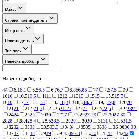
Метки
Страна производитель
Мощность
Производитель
Тип пуль
Навеска дроби, гр
Навеска дроби, гр
4
4
6,1
6,1
6,5
6,5
6,7
6,7
6,85
6,85
7
7
7,5
7,5
9
9
10
10
10,5
10,5
11
11
12
12
13
13
15
15
15,5
15,5
16
16
17
17
18
18
18,3
18,3
18,5
18,5
19,8
19,8
20
20
21
21
21,5
21,5
21-25
21-25
22
22
22,5
22,5
23!!!
23!!!
24
24
25
25
26
26
27
27
27-29
27-29
27-30
27-30
28
28
28,4
28,4
28,5
28,5
29
29
30
30
31
31
31,5
31,5
32
32
33
33
33,5
33,5
34
34
35
35
36
36
36-38
36-38
37
37
38
38
39
39
39-43
39-43
40
40
41
41
42
42