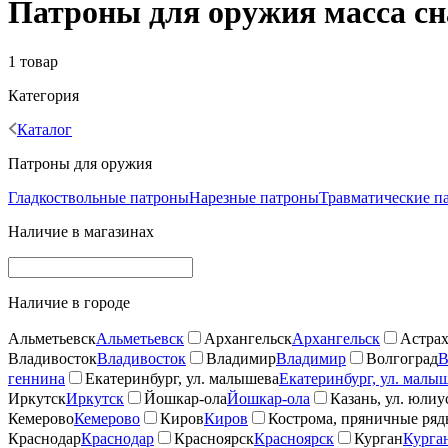
Патроны для оружия масса сна
1 товар
Категория
Каталог
Патроны для оружия
Гладкоствольные патроны
Нарезные патроны
Травматические п
Наличие в магазинах
Наличие в городе
Альметьевск
Альметьевск
Архангельск
Архангельск
Астрах
Владивосток
Владивосток
Владимир
Владимир
Волгоград
В
геннина
Екатеринбург, ул. малышева
Екатеринбург, ул. малы
Иркутск
Иркутск
Йошкар-ола
Йошкар-ола
Казань, ул. юлиу
Кемерово
Кемерово
Киров
Киров
Кострома, пряничные ря
Краснодар
Краснодар
Красноярск
Красноярск
Курган
Курга