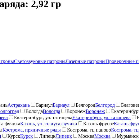
ряда: 2,92 гр
атроны
Светозвуковые патроны
Лазерные патроны
Проверочные п
ань
Астрахань
Барнаул
Барнаул
Белгород
Белгород
Благове
олгоград
Вологда
Вологда
Воронеж
Воронеж
Екатеринбург
шева
Екатеринбург, ул. татищева
Екатеринбург, ул. татищева
са фучика
Казань, ул. юлиуса фучика
Казань фрунзе
Казань фру
ды
Кострома, пряничные ряды
Кострома, тц паново
Кострома, тц
н
Курск
Курск
Липецк
Липецк
Москва
Москва
Мурманск