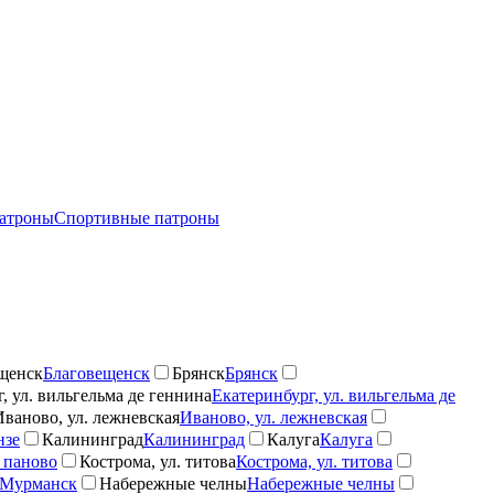
атроны
Спортивные патроны
щенск
Благовещенск
Брянск
Брянск
, ул. вильгельма де геннина
Екатеринбург, ул. вильгельма де
Иваново, ул. лежневская
Иваново, ул. лежневская
нзе
Калининград
Калининград
Калуга
Калуга
 паново
Кострома, ул. титова
Кострома, ул. титова
Мурманск
Набережные челны
Набережные челны