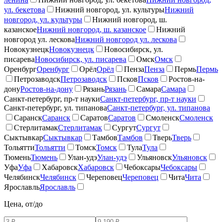
ул. бекетова
Нижний новгород, ул. культуры
Нижний
новгород, ул. культуры
Нижний новгород, ш.
казанское
Нижний новгород, ш. казанское
Нижний
новгород ул. лескова
Нижний новгород ул. лескова
Новокузнецк
Новокузнецк
Новосибирск, ул.
писарева
Новосибирск, ул. писарева
Омск
Омск
Оренбург
Оренбург
Орёл
Орёл
Пенза
Пенза
Пермь
Пермь
Петрозаводск
Петрозаводск
Псков
Псков
Ростов-на-
дону
Ростов-на-дону
Рязань
Рязань
Самара
Самара
Санкт-петербург, пр-т науки
Санкт-петербург, пр-т науки
Санкт-петербург, ул. типанова
Санкт-петербург, ул. типанова
Саранск
Саранск
Саратов
Саратов
Смоленск
Смоленск
Стерлитамак
Стерлитамак
Сургут
Сургут
Сыктывкар
Сыктывкар
Тамбов
Тамбов
Тверь
Тверь
Тольятти
Тольятти
Томск
Томск
Тула
Тула
Тюмень
Тюмень
Улан-удэ
Улан-удэ
Ульяновск
Ульяновск
Уфа
Уфа
Хабаровск
Хабаровск
Чебоксары
Чебоксары
Челябинск
Челябинск
Череповец
Череповец
Чита
Чита
Ярославль
Ярославль
Цена, от/до