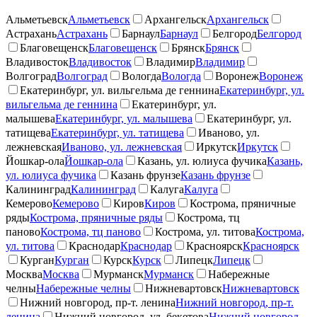
Альметьевск
Альметьевск
Архангельск
Архангельск
Астрахань
Астрахань
Барнаул
Барнаул
Белгород
Белгород
Благовещенск
Благовещенск
Брянск
Брянск
Владивосток
Владивосток
Владимир
Владимир
Волгоград
Волгоград
Вологда
Вологда
Воронеж
Воронеж
Екатеринбург, ул. вильгельма де геннина
Екатеринбург, ул.
вильгельма де геннина
Екатеринбург, ул.
малышева
Екатеринбург, ул. малышева
Екатеринбург, ул.
татищева
Екатеринбург, ул. татищева
Иваново, ул.
лежневская
Иваново, ул. лежневская
Иркутск
Иркутск
Йошкар-ола
Йошкар-ола
Казань, ул. юлиуса фучика
Казань,
ул. юлиуса фучика
Казань фрунзе
Казань фрунзе
Калининград
Калининград
Калуга
Калуга
Кемерово
Кемерово
Киров
Киров
Кострома, пряничные
ряды
Кострома, пряничные ряды
Кострома, тц
паново
Кострома, тц паново
Кострома, ул. титова
Кострома,
ул. титова
Краснодар
Краснодар
Красноярск
Красноярск
Курган
Курган
Курск
Курск
Липецк
Липецк
Москва
Москва
Мурманск
Мурманск
Набережные
челны
Набережные челны
Нижневартовск
Нижневартовск
Нижний новгород, пр-т. ленина
Нижний новгород, пр-т.
ленина
Нижний новгород, ул. бекетова
Нижний новгород,