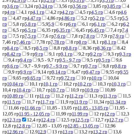
2.9 гр
2.9 гр
3,2 гр
3,2 гр
3,3 гр
3,3 гр
3,5 гр
3,5 гр
3,6
гр
3,6 гр
3,24 гр
3,24 гр
3,56 гр
3,56 гр
3,85 гр
3,85 гр
4
гр
4 гр
4,1 гр
4,1 гр
4,2 гр
4,2 гр
4,5 гр
4,5 гр
4,6 гр
4,6
гр
4,47 гр
4,47 гр
4,86 гр
4,86 гр
5,2 гр
5,2 гр
5,5 гр
5,5
гр
5,8 гр
5,8 гр
5,9
5,9
6 гр
6 гр
6,1 гр
6,1 гр
6,2 гр
6,2
гр
6,5 гр
6,5 гр
6,35 гр
6,35 гр
6,45 гр
6,45 гр
7,4 гр
7,4
гр
7,5 гр
7,5 гр
7,6 гр
7,6 гр
7,8 гр
7,8 гр
7,9 гр
7,9 гр
7,46 гр
7,46 гр
7,78 гр
7,78 гр
8 гр
8 гр
8,1 гр
8,1 гр
8,4
гр
8,4 гр
8,5 гр
8,5 гр
8,8 гр
8,8 гр
8,36 гр
8,36 гр
8.42
гр
8.42 гр
9 гр
9 гр
9,1 гр
9,1 гр
9,2 гр
9,2 гр
9,3 гр
9,3 гр
9,4 гр
9,4 гр
9,5 - 9,7 гр
9,5 - 9,7 гр
9,5 гр
9,5 гр
9,6
гр
9,6 гр
9,7 - 9,9 гр
9,7 - 9,9 гр
9,7 гр
9,7 гр
9,8 гр
9,8 гр
9,9 гр
9,9 гр
9,14 гр
9,14 гр
9,47 гр
9,47 гр
9,55 гр
9,55
гр
9,65 гр
9,65 гр
9,72 гр
9,72 гр
10 гр
10 гр
10,04
гр
10,04 гр
10,1 гр
10,1 гр
10,2 гр
10,2 гр
10,3 гр
10,3 гр
10,4 гр
10,4 гр
10,7 гр
10,7 гр
10,9 гр
10,9 гр
10,89
гр
10,89 гр
11 гр
11 гр
11,2 гр
11,2 гр
11,3 гр
11,3 гр
11,5
гр
11,5 гр
11,7 гр
11,7 гр
11,9 гр
11,9 гр
11,34 гр
11,34 гр
11,66 гр
11,66 гр
11,85 - 13,05 гр
11,85 - 13,05 гр
11,95 -
12,05 гр
11,95 - 12,05 гр
11,99 гр
11,99 гр
12 гр
12 гр
12,3
гр
12,3 гр
12,4 гр
12,4 гр
12,5 гр
12,5 гр
12,7 гр
12,7 гр
12,8 гр
12,8 гр
12,85 - 13,05 гр
12,85 - 13,05 гр
12,96
гр
12,96 гр
12.9
12.9
13 гр
13 гр
13,2 гр
13,2 гр
13,6