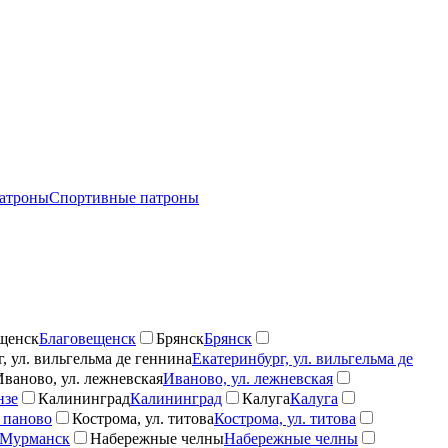
атроны
Спортивные патроны
щенск
Благовещенск
Брянск
Брянск
, ул. вильгельма де геннина
Екатеринбург, ул. вильгельма де
Иваново, ул. лежневская
Иваново, ул. лежневская
нзе
Калининград
Калининград
Калуга
Калуга
 паново
Кострома, ул. титова
Кострома, ул. титова
Мурманск
Набережные челны
Набережные челны