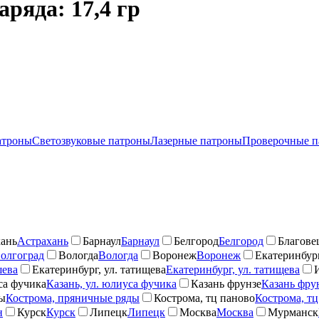
ряда: 17,4 гр
атроны
Светозвуковые патроны
Лазерные патроны
Проверочные п
ань
Астрахань
Барнаул
Барнаул
Белгород
Белгород
Благове
олгоград
Вологда
Вологда
Воронеж
Воронеж
Екатеринбург
шева
Екатеринбург, ул. татищева
Екатеринбург, ул. татищева
са фучика
Казань, ул. юлиуса фучика
Казань фрунзе
Казань фру
ды
Кострома, пряничные ряды
Кострома, тц паново
Кострома, тц
н
Курск
Курск
Липецк
Липецк
Москва
Москва
Мурманск