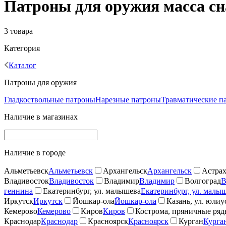
Патроны для оружия масса сна
3 товара
Категория
Каталог
Патроны для оружия
Гладкоствольные патроны
Нарезные патроны
Травматические п
Наличие в магазинах
Наличие в городе
Альметьевск
Альметьевск
Архангельск
Архангельск
Астрах
Владивосток
Владивосток
Владимир
Владимир
Волгоград
В
геннина
Екатеринбург, ул. малышева
Екатеринбург, ул. малы
Иркутск
Иркутск
Йошкар-ола
Йошкар-ола
Казань, ул. юлиу
Кемерово
Кемерово
Киров
Киров
Кострома, пряничные ря
Краснодар
Краснодар
Красноярск
Красноярск
Курган
Курга