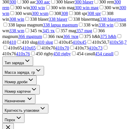
300
300
300 aac
300 aac
300 blaser
300 blaser
300 rem
300
rem
300 win
300 win
300 win mag
300 win mag
300 wm
300
wm
300 wsm
300 wsm
308
308
308 spr
308 spr
308
win
308 win
338 blaser
338 blaser
338 blasermag
338 blasermag
338 lapua magnum
338 lapua magnum
338 win
338 win
338
wm
338 wm
345 тк
345 тк
357 mag
357 mag
366
magnum
366 magnum
366 ткм
366 ткм
375 h&h
375 h&h
410
410
410 slug
410 slug
410x45
410x45
410x50,7
410x50,7
410x65
410x65
410x70
410x70
410x73
410x73
410x76
410x76
450 rigby
450 rigby
454 casull
454 casull
Тип заряда
Масса заряда, гр
Номер дроби
Номер картечи
Назначение
Кратность упаковки
Порох