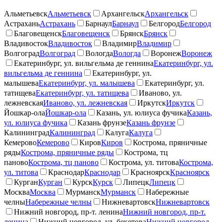
Альметьевск
Альметьевск
Архангельск
Архангельск
Астрахань
Астрахань
Барнаул
Барнаул
Белгород
Белгород
Благовещенск
Благовещенск
Брянск
Брянск
Владивосток
Владивосток
Владимир
Владимир
Волгоград
Волгоград
Вологда
Вологда
Воронеж
Воронеж
Екатеринбург, ул. вильгельма де геннина
Екатеринбург, ул.
вильгельма де геннина
Екатеринбург, ул.
малышева
Екатеринбург, ул. малышева
Екатеринбург, ул.
татищева
Екатеринбург, ул. татищева
Иваново, ул.
лежневская
Иваново, ул. лежневская
Иркутск
Иркутск
Йошкар-ола
Йошкар-ола
Казань, ул. юлиуса фучика
Казань,
ул. юлиуса фучика
Казань фрунзе
Казань фрунзе
Калининград
Калининград
Калуга
Калуга
Кемерово
Кемерово
Киров
Киров
Кострома, пряничные
ряды
Кострома, пряничные ряды
Кострома, тц
паново
Кострома, тц паново
Кострома, ул. титова
Кострома,
ул. титова
Краснодар
Краснодар
Красноярск
Красноярск
Курган
Курган
Курск
Курск
Липецк
Липецк
Москва
Москва
Мурманск
Мурманск
Набережные
челны
Набережные челны
Нижневартовск
Нижневартовск
Нижний новгород, пр-т. ленина
Нижний новгород, пр-т.
ленина
Нижний новгород, ул. бекетова
Нижний новгород,