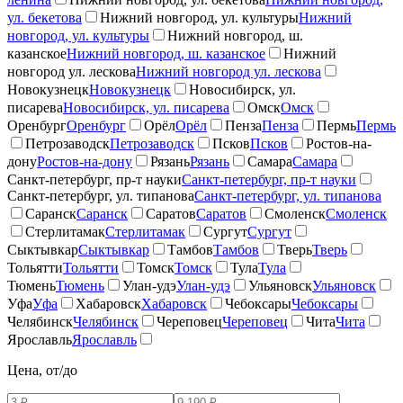
ул. бекетова
Нижний новгород, ул. культуры
Нижний
новгород, ул. культуры
Нижний новгород, ш.
казанское
Нижний новгород, ш. казанское
Нижний
новгород ул. лескова
Нижний новгород ул. лескова
Новокузнецк
Новокузнецк
Новосибирск, ул.
писарева
Новосибирск, ул. писарева
Омск
Омск
Оренбург
Оренбург
Орёл
Орёл
Пенза
Пенза
Пермь
Пермь
Петрозаводск
Петрозаводск
Псков
Псков
Ростов-на-
дону
Ростов-на-дону
Рязань
Рязань
Самара
Самара
Санкт-петербург, пр-т науки
Санкт-петербург, пр-т науки
Санкт-петербург, ул. типанова
Санкт-петербург, ул. типанова
Саранск
Саранск
Саратов
Саратов
Смоленск
Смоленск
Стерлитамак
Стерлитамак
Сургут
Сургут
Сыктывкар
Сыктывкар
Тамбов
Тамбов
Тверь
Тверь
Тольятти
Тольятти
Томск
Томск
Тула
Тула
Тюмень
Тюмень
Улан-удэ
Улан-удэ
Ульяновск
Ульяновск
Уфа
Уфа
Хабаровск
Хабаровск
Чебоксары
Чебоксары
Челябинск
Челябинск
Череповец
Череповец
Чита
Чита
Ярославль
Ярославль
Цена, от/до