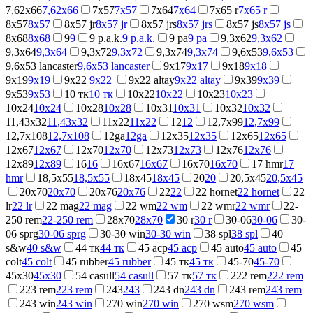
7,62x66
7,62x66
7x57
7x57
7x64
7x64
7x65 r
7x65 r
8x57
8x57
8x57 jr
8x57 jr
8x57 jrs
8x57 jrs
8x57 js
8x57 js
8x68
8x68
9
9
9 p.a.k.
9 p.a.k.
9 ра
9 ра
9,3x62
9,3x62
9,3x64
9,3x64
9,3x72
9,3x72
9,3x74
9,3x74
9,6x53
9,6x53
9,6x53 lancaster
9,6x53 lancaster
9x17
9x17
9x18
9x18
9x19
9x19
9x22
9x22
9x22 altay
9x22 altay
9x39
9x39
9x53
9x53
10 тк
10 тк
10x22
10x22
10x23
10x23
10x24
10x24
10x28
10x28
10x31
10x31
10x32
10x32
11,43x32
11,43x32
11x22
11x22
12
12
12,7x99
12,7x99
12,7x108
12,7x108
12ga
12ga
12x35
12x35
12x65
12x65
12x67
12x67
12x70
12x70
12x73
12x73
12x76
12x76
12x89
12x89
16
16
16x67
16x67
16x70
16x70
17 hmr
17
hmr
18,5х55
18,5х55
18x45
18x45
20
20
20,5x45
20,5x45
20x70
20x70
20x76
20x76
22
22
22 hornet
22 hornet
22
lr
22 lr
22 mag
22 mag
22 wm
22 wm
22 wmr
22 wmr
22-
250 rem
22-250 rem
28x70
28x70
30 r
30 r
30-06
30-06
30-
06 sprg
30-06 sprg
30-30 win
30-30 win
38 spl
38 spl
40
s&w
40 s&w
44 тк
44 тк
45 acp
45 acp
45 auto
45 auto
45
colt
45 colt
45 rubber
45 rubber
45 тк
45 тк
45-70
45-70
45x30
45x30
54 casull
54 casull
57 тк
57 тк
222 rem
222 rem
223 rem
223 rem
243
243
243 dn
243 dn
243 rem
243 rem
243 win
243 win
270 win
270 win
270 wsm
270 wsm