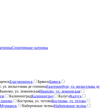
атроны
Спортивные патроны
щенск
Благовещенск
Брянск
Брянск
, ул. вильгельма де геннина
Екатеринбург, ул. вильгельма де
Иваново, ул. лежневская
Иваново, ул. лежневская
нзе
Калининград
Калининград
Калуга
Калуга
 паново
Кострома, ул. титова
Кострома, ул. титова
Мурманск
Набережные челны
Набережные челны