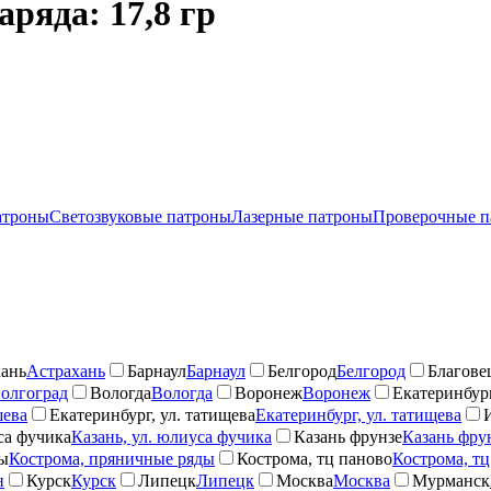
ряда: 17,8 гр
атроны
Светозвуковые патроны
Лазерные патроны
Проверочные п
ань
Астрахань
Барнаул
Барнаул
Белгород
Белгород
Благове
олгоград
Вологда
Вологда
Воронеж
Воронеж
Екатеринбург
шева
Екатеринбург, ул. татищева
Екатеринбург, ул. татищева
са фучика
Казань, ул. юлиуса фучика
Казань фрунзе
Казань фру
ды
Кострома, пряничные ряды
Кострома, тц паново
Кострома, тц
н
Курск
Курск
Липецк
Липецк
Москва
Москва
Мурманск