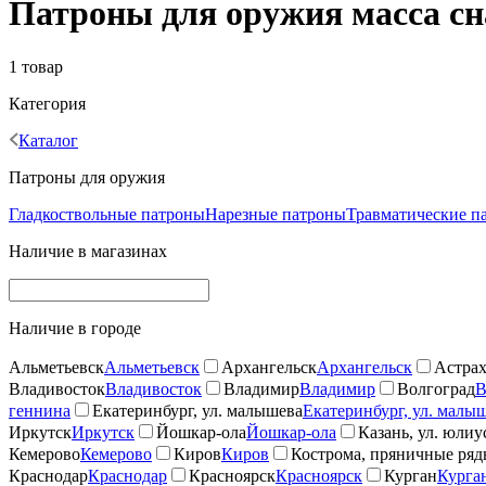
Патроны для оружия масса сна
1 товар
Категория
Каталог
Патроны для оружия
Гладкоствольные патроны
Нарезные патроны
Травматические п
Наличие в магазинах
Наличие в городе
Альметьевск
Альметьевск
Архангельск
Архангельск
Астрах
Владивосток
Владивосток
Владимир
Владимир
Волгоград
В
геннина
Екатеринбург, ул. малышева
Екатеринбург, ул. малы
Иркутск
Иркутск
Йошкар-ола
Йошкар-ола
Казань, ул. юлиу
Кемерово
Кемерово
Киров
Киров
Кострома, пряничные ря
Краснодар
Краснодар
Красноярск
Красноярск
Курган
Курга