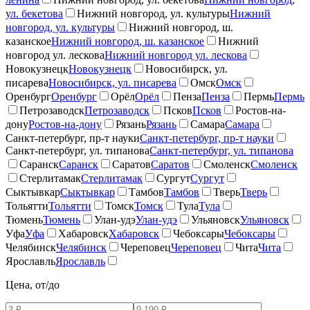
ул. бекетова
Нижний новгород, ул. культуры
Нижний
новгород, ул. культуры
Нижний новгород, ш.
казанское
Нижний новгород, ш. казанское
Нижний
новгород ул. лескова
Нижний новгород ул. лескова
Новокузнецк
Новокузнецк
Новосибирск, ул.
писарева
Новосибирск, ул. писарева
Омск
Омск
Оренбург
Оренбург
Орёл
Орёл
Пенза
Пенза
Пермь
Пермь
Петрозаводск
Петрозаводск
Псков
Псков
Ростов-на-
дону
Ростов-на-дону
Рязань
Рязань
Самара
Самара
Санкт-петербург, пр-т науки
Санкт-петербург, пр-т науки
Санкт-петербург, ул. типанова
Санкт-петербург, ул. типанова
Саранск
Саранск
Саратов
Саратов
Смоленск
Смоленск
Стерлитамак
Стерлитамак
Сургут
Сургут
Сыктывкар
Сыктывкар
Тамбов
Тамбов
Тверь
Тверь
Тольятти
Тольятти
Томск
Томск
Тула
Тула
Тюмень
Тюмень
Улан-удэ
Улан-удэ
Ульяновск
Ульяновск
Уфа
Уфа
Хабаровск
Хабаровск
Чебоксары
Чебоксары
Челябинск
Челябинск
Череповец
Череповец
Чита
Чита
Ярославль
Ярославль
Цена, от/до