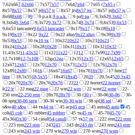
7,62x66
7,62x66
7x57
7x57
7x64
7x64
7x65 r
7x65 r
8x57
8x57
8x57 jr
8x57 jr
8x57 jrs
8x57 jrs
8x57 js
8x57 js
8x68
8x68
9
9
9 p.a.k.
9 p.a.k.
9 ра
9 ра
9,3x62
9,3x62
9,3x64
9,3x64
9,3x72
9,3x72
9,3x74
9,3x74
9,6x53
9,6x53
9,6x53 lancaster
9,6x53 lancaster
9x17
9x17
9x18
9x18
9x19
9x19
9x22
9x22
9x22 altay
9x22 altay
9x39
9x39
9x53
9x53
10 тк
10 тк
10x22
10x22
10x23
10x23
10x24
10x24
10x28
10x28
10x31
10x31
10x32
10x32
11,43x32
11,43x32
11x22
11x22
12
12
12,7x99
12,7x99
12,7x108
12,7x108
12ga
12ga
12x35
12x35
12x65
12x65
12x67
12x67
12x70
12x70
12x73
12x73
12x76
12x76
12x89
12x89
16
16
16x67
16x67
16x70
16x70
17 hmr
17
hmr
18,5х55
18,5х55
18x45
18x45
20
20
20,5x45
20,5x45
20x70
20x70
20x76
20x76
22
22
22 hornet
22 hornet
22
lr
22 lr
22 mag
22 mag
22 wm
22 wm
22 wmr
22 wmr
22-
250 rem
22-250 rem
28x70
28x70
30 r
30 r
30-06
30-06
30-
06 sprg
30-06 sprg
30-30 win
30-30 win
38 spl
38 spl
40
s&w
40 s&w
44 тк
44 тк
45 acp
45 acp
45 auto
45 auto
45
colt
45 colt
45 rubber
45 rubber
45 тк
45 тк
45-70
45-70
45x30
45x30
54 casull
54 casull
57 тк
57 тк
222 rem
222 rem
223 rem
223 rem
243
243
243 dn
243 dn
243 rem
243 rem
243 win
243 win
270 win
270 win
270 wsm
270 wsm