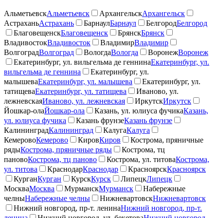
Альметьевск
Альметьевск
Архангельск
Архангельск
Астрахань
Астрахань
Барнаул
Барнаул
Белгород
Белгород
Благовещенск
Благовещенск
Брянск
Брянск
Владивосток
Владивосток
Владимир
Владимир
Волгоград
Волгоград
Вологда
Вологда
Воронеж
Воронеж
Екатеринбург, ул. вильгельма де геннина
Екатеринбург, ул.
вильгельма де геннина
Екатеринбург, ул.
малышева
Екатеринбург, ул. малышева
Екатеринбург, ул.
татищева
Екатеринбург, ул. татищева
Иваново, ул.
лежневская
Иваново, ул. лежневская
Иркутск
Иркутск
Йошкар-ола
Йошкар-ола
Казань, ул. юлиуса фучика
Казань,
ул. юлиуса фучика
Казань фрунзе
Казань фрунзе
Калининград
Калининград
Калуга
Калуга
Кемерово
Кемерово
Киров
Киров
Кострома, пряничные
ряды
Кострома, пряничные ряды
Кострома, тц
паново
Кострома, тц паново
Кострома, ул. титова
Кострома,
ул. титова
Краснодар
Краснодар
Красноярск
Красноярск
Курган
Курган
Курск
Курск
Липецк
Липецк
Москва
Москва
Мурманск
Мурманск
Набережные
челны
Набережные челны
Нижневартовск
Нижневартовск
Нижний новгород, пр-т. ленина
Нижний новгород, пр-т.
ленина
Нижний новгород, ул. бекетова
Нижний новгород,