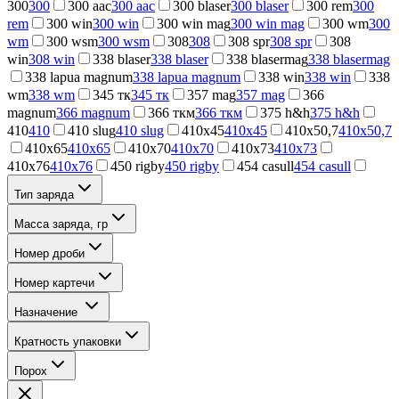
300
300
300 aac
300 aac
300 blaser
300 blaser
300 rem
300
rem
300 win
300 win
300 win mag
300 win mag
300 wm
300
wm
300 wsm
300 wsm
308
308
308 spr
308 spr
308
win
308 win
338 blaser
338 blaser
338 blasermag
338 blasermag
338 lapua magnum
338 lapua magnum
338 win
338 win
338
wm
338 wm
345 тк
345 тк
357 mag
357 mag
366
magnum
366 magnum
366 ткм
366 ткм
375 h&h
375 h&h
410
410
410 slug
410 slug
410x45
410x45
410x50,7
410x50,7
410x65
410x65
410x70
410x70
410x73
410x73
410x76
410x76
450 rigby
450 rigby
454 casull
454 casull
Тип заряда
Масса заряда, гр
Номер дроби
Номер картечи
Назначение
Кратность упаковки
Порох