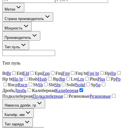
Метки
Страна производитель
Мощность
Производитель
Тип пуль
Тип пуль
Bt
Bt
Eld
Eld
Epn
Epn
Fmj
Fmj
Fmj bt
Fmj bt
Hp
Hp
Hp bt
Hp bt
Hssb
Hssb
Jhp
Jhp
Lrn
Lrn
Plus
Plus
Pp
Pp
Rncp
Rncp
Sb
Sb
Sbt
Sbt
Solid
Solid
Sp
Sp
Дробь
Дробь
Калиберная
Калиберная
Подкалиберная
Подкалиберная
Резиновые
Резиновые
Навеска дроби, гр
Калибр, мм
Тип заряда