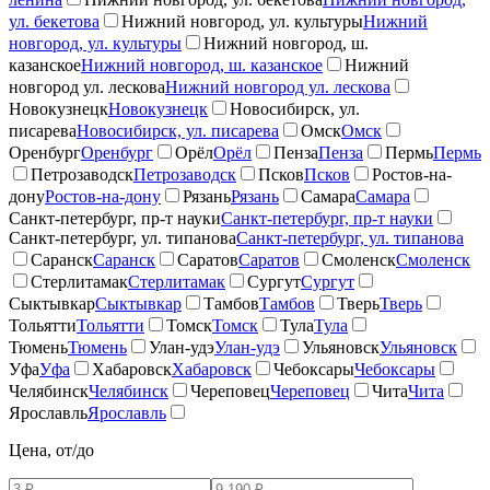
ул. бекетова
Нижний новгород, ул. культуры
Нижний
новгород, ул. культуры
Нижний новгород, ш.
казанское
Нижний новгород, ш. казанское
Нижний
новгород ул. лескова
Нижний новгород ул. лескова
Новокузнецк
Новокузнецк
Новосибирск, ул.
писарева
Новосибирск, ул. писарева
Омск
Омск
Оренбург
Оренбург
Орёл
Орёл
Пенза
Пенза
Пермь
Пермь
Петрозаводск
Петрозаводск
Псков
Псков
Ростов-на-
дону
Ростов-на-дону
Рязань
Рязань
Самара
Самара
Санкт-петербург, пр-т науки
Санкт-петербург, пр-т науки
Санкт-петербург, ул. типанова
Санкт-петербург, ул. типанова
Саранск
Саранск
Саратов
Саратов
Смоленск
Смоленск
Стерлитамак
Стерлитамак
Сургут
Сургут
Сыктывкар
Сыктывкар
Тамбов
Тамбов
Тверь
Тверь
Тольятти
Тольятти
Томск
Томск
Тула
Тула
Тюмень
Тюмень
Улан-удэ
Улан-удэ
Ульяновск
Ульяновск
Уфа
Уфа
Хабаровск
Хабаровск
Чебоксары
Чебоксары
Челябинск
Челябинск
Череповец
Череповец
Чита
Чита
Ярославль
Ярославль
Цена, от/до