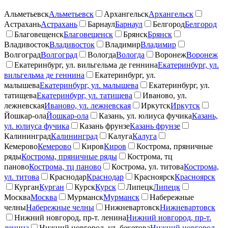
Альметьевск
Альметьевск
Архангельск
Архангельск
Астрахань
Астрахань
Барнаул
Барнаул
Белгород
Белгород
Благовещенск
Благовещенск
Брянск
Брянск
Владивосток
Владивосток
Владимир
Владимир
Волгоград
Волгоград
Вологда
Вологда
Воронеж
Воронеж
Екатеринбург, ул. вильгельма де геннина
Екатеринбург, ул.
вильгельма де геннина
Екатеринбург, ул.
малышева
Екатеринбург, ул. малышева
Екатеринбург, ул.
татищева
Екатеринбург, ул. татищева
Иваново, ул.
лежневская
Иваново, ул. лежневская
Иркутск
Иркутск
Йошкар-ола
Йошкар-ола
Казань, ул. юлиуса фучика
Казань,
ул. юлиуса фучика
Казань фрунзе
Казань фрунзе
Калининград
Калининград
Калуга
Калуга
Кемерово
Кемерово
Киров
Киров
Кострома, пряничные
ряды
Кострома, пряничные ряды
Кострома, тц
паново
Кострома, тц паново
Кострома, ул. титова
Кострома,
ул. титова
Краснодар
Краснодар
Красноярск
Красноярск
Курган
Курган
Курск
Курск
Липецк
Липецк
Москва
Москва
Мурманск
Мурманск
Набережные
челны
Набережные челны
Нижневартовск
Нижневартовск
Нижний новгород, пр-т. ленина
Нижний новгород, пр-т.
ленина
Нижний новгород, ул. бекетова
Нижний новгород,