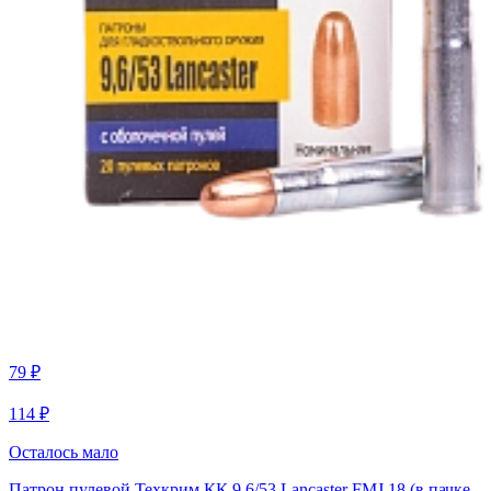
79 ₽
114 ₽
Осталось мало
Патрон пулевой Техкрим КК 9,6/53 Lancaster FMJ 18 (в пачке