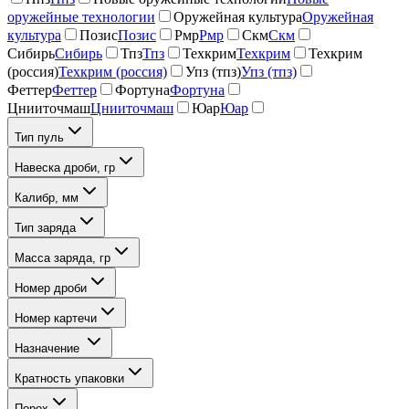
оружейные технологии
Оружейная культура
Оружейная
культура
Позис
Позис
Рмр
Рмр
Скм
Скм
Сибирь
Сибирь
Тпз
Тпз
Техкрим
Техкрим
Техкрим
(россия)
Техкрим (россия)
Упз (тпз)
Упз (тпз)
Феттер
Феттер
Фортуна
Фортуна
Цнииточмаш
Цнииточмаш
Юар
Юар
Тип пуль
Навеска дроби, гр
Калибр, мм
Тип заряда
Масса заряда, гр
Номер дроби
Номер картечи
Назначение
Кратность упаковки
Порох