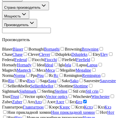
Страна производитель
Мощность
Производитель
Производитель
Blaser
Blaser
Bornaghi
Bornaghi
Browning
Browning
Chase
Chase
Clever
Clever
Ddupleks
Ddupleks
Eley
Eley
Federal
Federal
Fiocchi
Fiocchi
Firefield
Firefield
Hornady
Hornady
Ideal
Ideal
Igla
Igla
Lapua
Lapua
Magtech
Magtech
Meca
Meca
Megaline
Megaline
Norma
Norma
Ppu
Ppu
Rc
Rc
Remington
Remington
Rio
Rio
Rws
Rws
Saga
Saga
Sako
Sako
Sauvestre
Sauvestre
Sellier&bellot
Sellier&bellot
Shottime
Shottime
Sightmark
Sightmark
Sterling
Sterling
Stil crin
Stil crin
Trust
Trust
Vector optics
Vector optics
Winchester
Winchester
Zuber
Zuber
Апз
Апз
Азот
Азот
Бпз
Бпз
Главпатрон
Главпатрон
Кзорс
Кзорс
Кспз
Кспз
Кхз
Кхз
Нии прикладной химии
Нии прикладной химии
Нот
Нот
Нпз
Нпз
Новые оружейные технологии
Новые