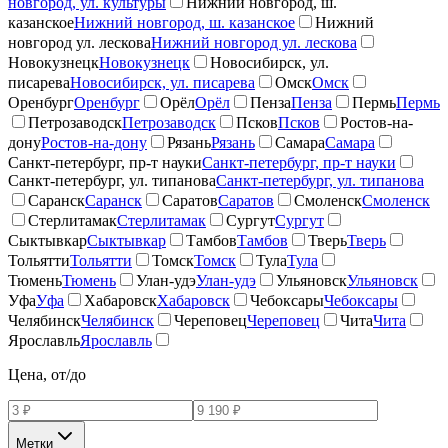
новгород, ул. культуры
Нижний новгород, ш.
казанское
Нижний новгород, ш. казанское
Нижний
новгород ул. лескова
Нижний новгород ул. лескова
Новокузнецк
Новокузнецк
Новосибирск, ул.
писарева
Новосибирск, ул. писарева
Омск
Омск
Оренбург
Оренбург
Орёл
Орёл
Пенза
Пенза
Пермь
Пермь
Петрозаводск
Петрозаводск
Псков
Псков
Ростов-на-
дону
Ростов-на-дону
Рязань
Рязань
Самара
Самара
Санкт-петербург, пр-т науки
Санкт-петербург, пр-т науки
Санкт-петербург, ул. типанова
Санкт-петербург, ул. типанова
Саранск
Саранск
Саратов
Саратов
Смоленск
Смоленск
Стерлитамак
Стерлитамак
Сургут
Сургут
Сыктывкар
Сыктывкар
Тамбов
Тамбов
Тверь
Тверь
Тольятти
Тольятти
Томск
Томск
Тула
Тула
Тюмень
Тюмень
Улан-удэ
Улан-удэ
Ульяновск
Ульяновск
Уфа
Уфа
Хабаровск
Хабаровск
Чебоксары
Чебоксары
Челябинск
Челябинск
Череповец
Череповец
Чита
Чита
Ярославль
Ярославль
Цена, от/до
Метки