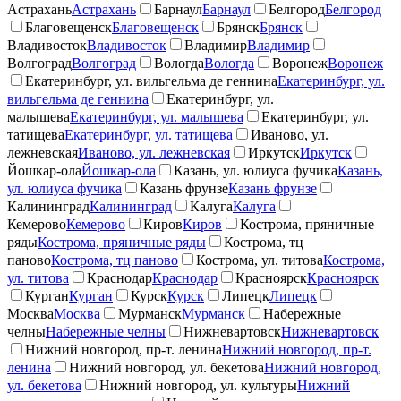
Астрахань
Астрахань
Барнаул
Барнаул
Белгород
Белгород
Благовещенск
Благовещенск
Брянск
Брянск
Владивосток
Владивосток
Владимир
Владимир
Волгоград
Волгоград
Вологда
Вологда
Воронеж
Воронеж
Екатеринбург, ул. вильгельма де геннина
Екатеринбург, ул.
вильгельма де геннина
Екатеринбург, ул.
малышева
Екатеринбург, ул. малышева
Екатеринбург, ул.
татищева
Екатеринбург, ул. татищева
Иваново, ул.
лежневская
Иваново, ул. лежневская
Иркутск
Иркутск
Йошкар-ола
Йошкар-ола
Казань, ул. юлиуса фучика
Казань,
ул. юлиуса фучика
Казань фрунзе
Казань фрунзе
Калининград
Калининград
Калуга
Калуга
Кемерово
Кемерово
Киров
Киров
Кострома, пряничные
ряды
Кострома, пряничные ряды
Кострома, тц
паново
Кострома, тц паново
Кострома, ул. титова
Кострома,
ул. титова
Краснодар
Краснодар
Красноярск
Красноярск
Курган
Курган
Курск
Курск
Липецк
Липецк
Москва
Москва
Мурманск
Мурманск
Набережные
челны
Набережные челны
Нижневартовск
Нижневартовск
Нижний новгород, пр-т. ленина
Нижний новгород, пр-т.
ленина
Нижний новгород, ул. бекетова
Нижний новгород,
ул. бекетова
Нижний новгород, ул. культуры
Нижний