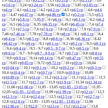
2.9 гр
2.9 гр
3,2 гр
3,2 гр
3,3 гр
3,3 гр
3,5 гр
3,5 гр
3,6
гр
3,6 гр
3,24 гр
3,24 гр
3,56 гр
3,56 гр
3,85 гр
3,85 гр
4
гр
4 гр
4,1 гр
4,1 гр
4,2 гр
4,2 гр
4,5 гр
4,5 гр
4,6 гр
4,6
гр
4,47 гр
4,47 гр
4,86 гр
4,86 гр
5,2 гр
5,2 гр
5,5 гр
5,5
гр
5,8 гр
5,8 гр
5,9
5,9
6 гр
6 гр
6,1 гр
6,1 гр
6,2 гр
6,2
гр
6,5 гр
6,5 гр
6,35 гр
6,35 гр
6,45 гр
6,45 гр
7,4 гр
7,4
гр
7,5 гр
7,5 гр
7,6 гр
7,6 гр
7,8 гр
7,8 гр
7,9 гр
7,9 гр
7,46 гр
7,46 гр
7,78 гр
7,78 гр
8 гр
8 гр
8,1 гр
8,1 гр
8,4
гр
8,4 гр
8,5 гр
8,5 гр
8,8 гр
8,8 гр
8,36 гр
8,36 гр
8.42
гр
8.42 гр
9 гр
9 гр
9,1 гр
9,1 гр
9,2 гр
9,2 гр
9,3 гр
9,3 гр
9,4 гр
9,4 гр
9,5 - 9,7 гр
9,5 - 9,7 гр
9,5 гр
9,5 гр
9,6
гр
9,6 гр
9,7 - 9,9 гр
9,7 - 9,9 гр
9,7 гр
9,7 гр
9,8 гр
9,8 гр
9,9 гр
9,9 гр
9,14 гр
9,14 гр
9,47 гр
9,47 гр
9,55 гр
9,55
гр
9,65 гр
9,65 гр
9,72 гр
9,72 гр
10 гр
10 гр
10,04
гр
10,04 гр
10,1 гр
10,1 гр
10,2 гр
10,2 гр
10,3 гр
10,3 гр
10,4 гр
10,4 гр
10,7 гр
10,7 гр
10,9 гр
10,9 гр
10,89
гр
10,89 гр
11 гр
11 гр
11,2 гр
11,2 гр
11,3 гр
11,3 гр
11,5
гр
11,5 гр
11,7 гр
11,7 гр
11,9 гр
11,9 гр
11,34 гр
11,34 гр
11,66 гр
11,66 гр
11,85 - 13,05 гр
11,85 - 13,05 гр
11,95 -
12,05 гр
11,95 - 12,05 гр
11,99 гр
11,99 гр
12 гр
12 гр
12,3
гр
12,3 гр
12,4 гр
12,4 гр
12,5 гр
12,5 гр
12,7 гр
12,7 гр
12,8 гр
12,8 гр
12,85 - 13,05 гр
12,85 - 13,05 гр
12,96
гр
12,96 гр
12.9
12.9
13 гр
13 гр
13,2 гр
13,2 гр
13,6