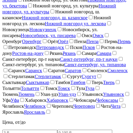
ул. бекетова
Нижний новгород, ул. культуры
Нижний
новгород, ул. культуры
Нижний новгород, ш.
казанское
Нижний новгород, ш. казанское
Нижний
новгород ул. лескова
Нижний новгород ул. лескова
Новокузнецк
Новокузнецк
Новосибирск, ул.
писарева
Новосибирск, ул. писарева
Омск
Омск
Оренбург
Оренбург
Орёл
Орёл
Пенза
Пенза
Пермь
Пермь
Петрозаводск
Петрозаводск
Псков
Псков
Ростов-на-
дону
Ростов-на-дону
Рязань
Рязань
Самара
Самара
Санкт-петербург, пр-т науки
Санкт-петербург, пр-т науки
Санкт-петербург, ул. типанова
Санкт-петербург, ул. типанова
Саранск
Саранск
Саратов
Саратов
Смоленск
Смоленск
Стерлитамак
Стерлитамак
Сургут
Сургут
Сыктывкар
Сыктывкар
Тамбов
Тамбов
Тверь
Тверь
Тольятти
Тольятти
Томск
Томск
Тула
Тула
Тюмень
Тюмень
Улан-удэ
Улан-удэ
Ульяновск
Ульяновск
Уфа
Уфа
Хабаровск
Хабаровск
Чебоксары
Чебоксары
Челябинск
Челябинск
Череповец
Череповец
Чита
Чита
Ярославль
Ярославль
Цена, от/до