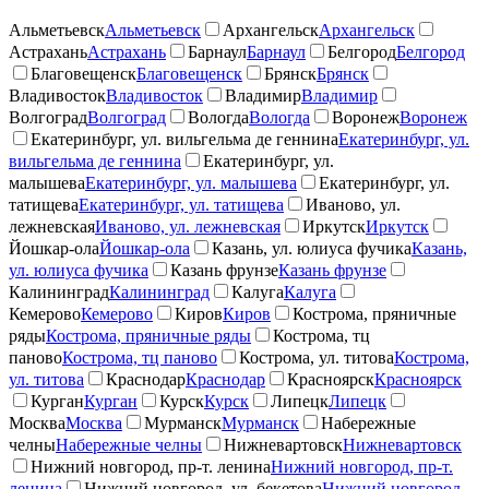
Альметьевск
Альметьевск
Архангельск
Архангельск
Астрахань
Астрахань
Барнаул
Барнаул
Белгород
Белгород
Благовещенск
Благовещенск
Брянск
Брянск
Владивосток
Владивосток
Владимир
Владимир
Волгоград
Волгоград
Вологда
Вологда
Воронеж
Воронеж
Екатеринбург, ул. вильгельма де геннина
Екатеринбург, ул.
вильгельма де геннина
Екатеринбург, ул.
малышева
Екатеринбург, ул. малышева
Екатеринбург, ул.
татищева
Екатеринбург, ул. татищева
Иваново, ул.
лежневская
Иваново, ул. лежневская
Иркутск
Иркутск
Йошкар-ола
Йошкар-ола
Казань, ул. юлиуса фучика
Казань,
ул. юлиуса фучика
Казань фрунзе
Казань фрунзе
Калининград
Калининград
Калуга
Калуга
Кемерово
Кемерово
Киров
Киров
Кострома, пряничные
ряды
Кострома, пряничные ряды
Кострома, тц
паново
Кострома, тц паново
Кострома, ул. титова
Кострома,
ул. титова
Краснодар
Краснодар
Красноярск
Красноярск
Курган
Курган
Курск
Курск
Липецк
Липецк
Москва
Москва
Мурманск
Мурманск
Набережные
челны
Набережные челны
Нижневартовск
Нижневартовск
Нижний новгород, пр-т. ленина
Нижний новгород, пр-т.
ленина
Нижний новгород, ул. бекетова
Нижний новгород,