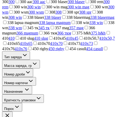
300
300
300 aac
300 aac
300 blaser
300 blaser
300 rem
300
rem
300 win
300 win
300 win mag
300 win mag
300 wm
300
wm
300 wsm
300 wsm
308
308
308 spr
308 spr
308
win
308 win
338 blaser
338 blaser
338 blasermag
338 blasermag
338 lapua magnum
338 lapua magnum
338 win
338 win
338
wm
338 wm
345 тк
345 тк
357 mag
357 mag
366
magnum
366 magnum
366 ткм
366 ткм
375 h&h
375 h&h
410
410
410 slug
410 slug
410x45
410x45
410x50,7
410x50,7
410x65
410x65
410x70
410x70
410x73
410x73
410x76
410x76
450 rigby
450 rigby
454 casull
454 casull
Тип заряда
Масса заряда, гр
Номер дроби
Номер картечи
Назначение
Кратность упаковки
Порох