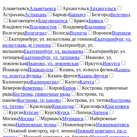
Альметьевск
Альметьевск
Архангельск
Архангельск
Астрахань
Астрахань
Барнаул
Барнаул
Белгород
Белгород
Благовещенск
Благовещенск
Брянск
Брянск
Владивосток
Владивосток
Владимир
Владимир
Волгоград
Волгоград
Вологда
Вологда
Воронеж
Воронеж
Екатеринбург, ул. вильгельма де геннина
Екатеринбург, ул.
вильгельма де геннина
Екатеринбург, ул.
малышева
Екатеринбург, ул. малышева
Екатеринбург, ул.
татищева
Екатеринбург, ул. татищева
Иваново, ул.
лежневская
Иваново, ул. лежневская
Иркутск
Иркутск
Йошкар-ола
Йошкар-ола
Казань, ул. юлиуса фучика
Казань,
ул. юлиуса фучика
Казань фрунзе
Казань фрунзе
Калининград
Калининград
Калуга
Калуга
Кемерово
Кемерово
Киров
Киров
Кострома, пряничные
ряды
Кострома, пряничные ряды
Кострома, тц
паново
Кострома, тц паново
Кострома, ул. титова
Кострома,
ул. титова
Краснодар
Краснодар
Красноярск
Красноярск
Курган
Курган
Курск
Курск
Липецк
Липецк
Москва
Москва
Мурманск
Мурманск
Набережные
челны
Набережные челны
Нижневартовск
Нижневартовск
Нижний новгород, пр-т. ленина
Нижний новгород, пр-т.
ленина
Нижний новгород, ул. бекетова
Нижний новгород,