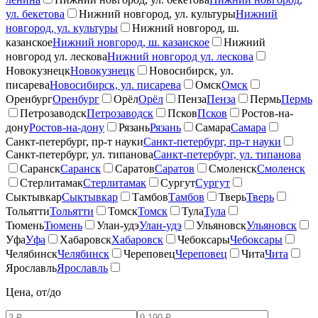
ул. бекетова
Нижний новгород, ул. культуры
Нижний
новгород, ул. культуры
Нижний новгород, ш.
казанское
Нижний новгород, ш. казанское
Нижний
новгород ул. лескова
Нижний новгород ул. лескова
Новокузнецк
Новокузнецк
Новосибирск, ул.
писарева
Новосибирск, ул. писарева
Омск
Омск
Оренбург
Оренбург
Орёл
Орёл
Пенза
Пенза
Пермь
Пермь
Петрозаводск
Петрозаводск
Псков
Псков
Ростов-на-
дону
Ростов-на-дону
Рязань
Рязань
Самара
Самара
Санкт-петербург, пр-т науки
Санкт-петербург, пр-т науки
Санкт-петербург, ул. типанова
Санкт-петербург, ул. типанова
Саранск
Саранск
Саратов
Саратов
Смоленск
Смоленск
Стерлитамак
Стерлитамак
Сургут
Сургут
Сыктывкар
Сыктывкар
Тамбов
Тамбов
Тверь
Тверь
Тольятти
Тольятти
Томск
Томск
Тула
Тула
Тюмень
Тюмень
Улан-удэ
Улан-удэ
Ульяновск
Ульяновск
Уфа
Уфа
Хабаровск
Хабаровск
Чебоксары
Чебоксары
Челябинск
Челябинск
Череповец
Череповец
Чита
Чита
Ярославль
Ярославль
Цена, от/до