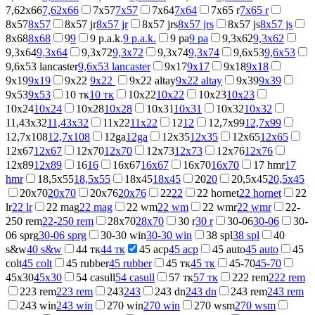
7,62x66
7,62x66
7x57
7x57
7x64
7x64
7x65 r
7x65 r
8x57
8x57
8x57 jr
8x57 jr
8x57 jrs
8x57 jrs
8x57 js
8x57 js
8x68
8x68
9
9
9 p.a.k.
9 p.a.k.
9 ра
9 ра
9,3x62
9,3x62
9,3x64
9,3x64
9,3x72
9,3x72
9,3x74
9,3x74
9,6x53
9,6x53
9,6x53 lancaster
9,6x53 lancaster
9x17
9x17
9x18
9x18
9x19
9x19
9x22
9x22
9x22 altay
9x22 altay
9x39
9x39
9x53
9x53
10 тк
10 тк
10x22
10x22
10x23
10x23
10x24
10x24
10x28
10x28
10x31
10x31
10x32
10x32
11,43x32
11,43x32
11x22
11x22
12
12
12,7x99
12,7x99
12,7x108
12,7x108
12ga
12ga
12x35
12x35
12x65
12x65
12x67
12x67
12x70
12x70
12x73
12x73
12x76
12x76
12x89
12x89
16
16
16x67
16x67
16x70
16x70
17 hmr
17
hmr
18,5х55
18,5х55
18x45
18x45
20
20
20,5x45
20,5x45
20x70
20x70
20x76
20x76
22
22
22 hornet
22 hornet
22
lr
22 lr
22 mag
22 mag
22 wm
22 wm
22 wmr
22 wmr
22-
250 rem
22-250 rem
28x70
28x70
30 r
30 r
30-06
30-06
30-
06 sprg
30-06 sprg
30-30 win
30-30 win
38 spl
38 spl
40
s&w
40 s&w
44 тк
44 тк
45 acp
45 acp
45 auto
45 auto
45
colt
45 colt
45 rubber
45 rubber
45 тк
45 тк
45-70
45-70
45x30
45x30
54 casull
54 casull
57 тк
57 тк
222 rem
222 rem
223 rem
223 rem
243
243
243 dn
243 dn
243 rem
243 rem
243 win
243 win
270 win
270 win
270 wsm
270 wsm