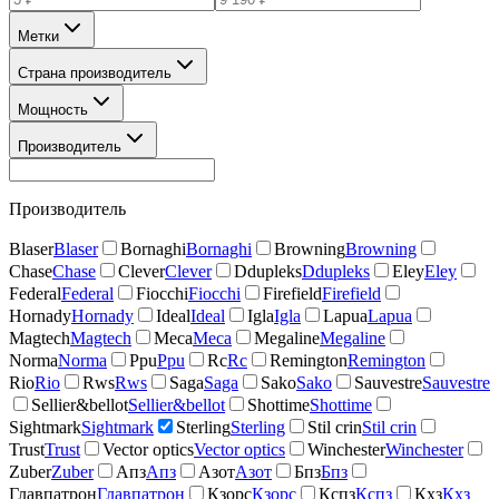
Метки
Страна производитель
Мощность
Производитель
Производитель
Blaser
Blaser
Bornaghi
Bornaghi
Browning
Browning
Chase
Chase
Clever
Clever
Ddupleks
Ddupleks
Eley
Eley
Federal
Federal
Fiocchi
Fiocchi
Firefield
Firefield
Hornady
Hornady
Ideal
Ideal
Igla
Igla
Lapua
Lapua
Magtech
Magtech
Meca
Meca
Megaline
Megaline
Norma
Norma
Ppu
Ppu
Rc
Rc
Remington
Remington
Rio
Rio
Rws
Rws
Saga
Saga
Sako
Sako
Sauvestre
Sauvestre
Sellier&bellot
Sellier&bellot
Shottime
Shottime
Sightmark
Sightmark
Sterling
Sterling
Stil crin
Stil crin
Trust
Trust
Vector optics
Vector optics
Winchester
Winchester
Zuber
Zuber
Апз
Апз
Азот
Азот
Бпз
Бпз
Главпатрон
Главпатрон
Кзорс
Кзорс
Кспз
Кспз
Кхз
Кхз