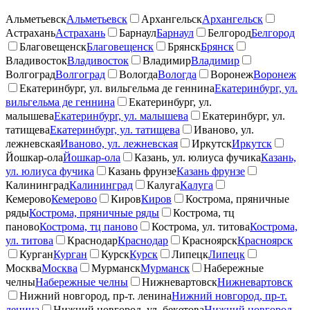
Альметьевск
Альметьевск
Архангельск
Архангельск
Астрахань
Астрахань
Барнаул
Барнаул
Белгород
Белгород
Благовещенск
Благовещенск
Брянск
Брянск
Владивосток
Владивосток
Владимир
Владимир
Волгоград
Волгоград
Вологда
Вологда
Воронеж
Воронеж
Екатеринбург, ул. вильгельма де геннина
Екатеринбург, ул.
вильгельма де геннина
Екатеринбург, ул.
малышева
Екатеринбург, ул. малышева
Екатеринбург, ул.
татищева
Екатеринбург, ул. татищева
Иваново, ул.
лежневская
Иваново, ул. лежневская
Иркутск
Иркутск
Йошкар-ола
Йошкар-ола
Казань, ул. юлиуса фучика
Казань,
ул. юлиуса фучика
Казань фрунзе
Казань фрунзе
Калининград
Калининград
Калуга
Калуга
Кемерово
Кемерово
Киров
Киров
Кострома, пряничные
ряды
Кострома, пряничные ряды
Кострома, тц
паново
Кострома, тц паново
Кострома, ул. титова
Кострома,
ул. титова
Краснодар
Краснодар
Красноярск
Красноярск
Курган
Курган
Курск
Курск
Липецк
Липецк
Москва
Москва
Мурманск
Мурманск
Набережные
челны
Набережные челны
Нижневартовск
Нижневартовск
Нижний новгород, пр-т. ленина
Нижний новгород, пр-т.
ленина
Нижний новгород, ул. бекетова
Нижний новгород,