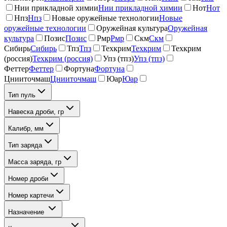
Нии прикладной химии
Нии прикладной химии
Нот
Нот
Нпз
Нпз
Новые оружейные технологии
Новые
оружейные технологии
Оружейная культура
Оружейная
культура
Позис
Позис
Рмр
Рмр
Скм
Скм
Сибирь
Сибирь
Тпз
Тпз
Техкрим
Техкрим
Техкрим
(россия)
Техкрим (россия)
Упз (тпз)
Упз (тпз)
Феттер
Феттер
Фортуна
Фортуна
Цнииточмаш
Цнииточмаш
Юар
Юар
Тип пуль
Навеска дроби, гр
Калибр, мм
Тип заряда
Масса заряда, гр
Номер дроби
Номер картечи
Назначение