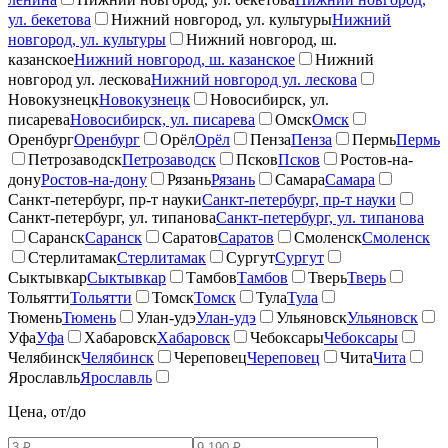
ул. бекетова
Нижний новгород, ул. культуры
Нижний
новгород, ул. культуры
Нижний новгород, ш.
казанское
Нижний новгород, ш. казанское
Нижний
новгород ул. лескова
Нижний новгород ул. лескова
Новокузнецк
Новокузнецк
Новосибирск, ул.
писарева
Новосибирск, ул. писарева
Омск
Омск
Оренбург
Оренбург
Орёл
Орёл
Пенза
Пенза
Пермь
Пермь
Петрозаводск
Петрозаводск
Псков
Псков
Ростов-на-
дону
Ростов-на-дону
Рязань
Рязань
Самара
Самара
Санкт-петербург, пр-т науки
Санкт-петербург, пр-т науки
Санкт-петербург, ул. типанова
Санкт-петербург, ул. типанова
Саранск
Саранск
Саратов
Саратов
Смоленск
Смоленск
Стерлитамак
Стерлитамак
Сургут
Сургут
Сыктывкар
Сыктывкар
Тамбов
Тамбов
Тверь
Тверь
Тольятти
Тольятти
Томск
Томск
Тула
Тула
Тюмень
Тюмень
Улан-удэ
Улан-удэ
Ульяновск
Ульяновск
Уфа
Уфа
Хабаровск
Хабаровск
Чебоксары
Чебоксары
Челябинск
Челябинск
Череповец
Череповец
Чита
Чита
Ярославль
Ярославль
Цена, от/до