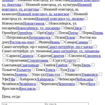
ул. бекетова
Нижний новгород, ул. культуры
Нижний
новгород, ул. культуры
Нижний новгород, ш.
казанское
Нижний новгород, ш. казанское
Нижний
новгород ул. лескова
Нижний новгород ул. лескова
Новокузнецк
Новокузнецк
Новосибирск, ул.
писарева
Новосибирск, ул. писарева
Омск
Омск
Оренбург
Оренбург
Орёл
Орёл
Пенза
Пенза
Пермь
Пермь
Петрозаводск
Петрозаводск
Псков
Псков
Ростов-на-
дону
Ростов-на-дону
Рязань
Рязань
Самара
Самара
Санкт-петербург, пр-т науки
Санкт-петербург, пр-т науки
Санкт-петербург, ул. типанова
Санкт-петербург, ул. типанова
Саранск
Саранск
Саратов
Саратов
Смоленск
Смоленск
Стерлитамак
Стерлитамак
Сургут
Сургут
Сыктывкар
Сыктывкар
Тамбов
Тамбов
Тверь
Тверь
Тольятти
Тольятти
Томск
Томск
Тула
Тула
Тюмень
Тюмень
Улан-удэ
Улан-удэ
Ульяновск
Ульяновск
Уфа
Уфа
Хабаровск
Хабаровск
Чебоксары
Чебоксары
Челябинск
Челябинск
Череповец
Череповец
Чита
Чита
Ярославль
Ярославль
Цена, от/до