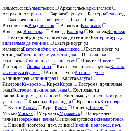
Альметьевск
Альметьевск
Архангельск
Архангельск
Астрахань
Астрахань
Барнаул
Барнаул
Белгород
Белгород
Благовещенск
Благовещенск
Брянск
Брянск
Владивосток
Владивосток
Владимир
Владимир
Волгоград
Волгоград
Вологда
Вологда
Воронеж
Воронеж
Екатеринбург, ул. вильгельма де геннина
Екатеринбург, ул.
вильгельма де геннина
Екатеринбург, ул.
малышева
Екатеринбург, ул. малышева
Екатеринбург, ул.
татищева
Екатеринбург, ул. татищева
Иваново, ул.
лежневская
Иваново, ул. лежневская
Иркутск
Иркутск
Йошкар-ола
Йошкар-ола
Казань, ул. юлиуса фучика
Казань,
ул. юлиуса фучика
Казань фрунзе
Казань фрунзе
Калининград
Калининград
Калуга
Калуга
Кемерово
Кемерово
Киров
Киров
Кострома, пряничные
ряды
Кострома, пряничные ряды
Кострома, тц
паново
Кострома, тц паново
Кострома, ул. титова
Кострома,
ул. титова
Краснодар
Краснодар
Красноярск
Красноярск
Курган
Курган
Курск
Курск
Липецк
Липецк
Москва
Москва
Мурманск
Мурманск
Набережные
челны
Набережные челны
Нижневартовск
Нижневартовск
Нижний новгород, пр-т. ленина
Нижний новгород, пр-т.
ленина
Нижний новгород, ул. бекетова
Нижний новгород,