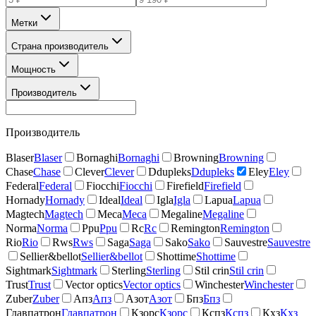
Метки
Страна производитель
Мощность
Производитель
Производитель
Blaser
Blaser
Bornaghi
Bornaghi
Browning
Browning
Chase
Chase
Clever
Clever
Ddupleks
Ddupleks
Eley
Eley
Federal
Federal
Fiocchi
Fiocchi
Firefield
Firefield
Hornady
Hornady
Ideal
Ideal
Igla
Igla
Lapua
Lapua
Magtech
Magtech
Meca
Meca
Megaline
Megaline
Norma
Norma
Ppu
Ppu
Rc
Rc
Remington
Remington
Rio
Rio
Rws
Rws
Saga
Saga
Sako
Sako
Sauvestre
Sauvestre
Sellier&bellot
Sellier&bellot
Shottime
Shottime
Sightmark
Sightmark
Sterling
Sterling
Stil crin
Stil crin
Trust
Trust
Vector optics
Vector optics
Winchester
Winchester
Zuber
Zuber
Апз
Апз
Азот
Азот
Бпз
Бпз
Главпатрон
Главпатрон
Кзорс
Кзорс
Кспз
Кспз
Кхз
Кхз