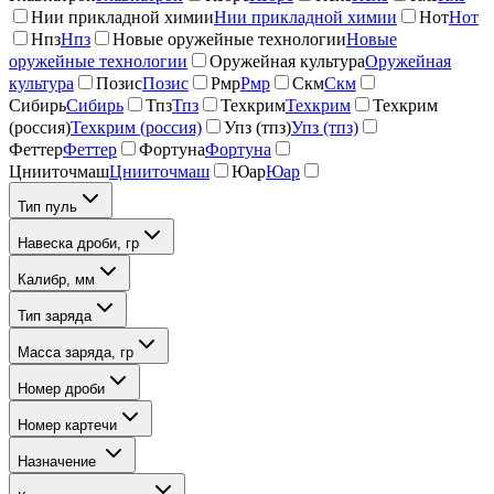
Нии прикладной химии
Нии прикладной химии
Нот
Нот
Нпз
Нпз
Новые оружейные технологии
Новые
оружейные технологии
Оружейная культура
Оружейная
культура
Позис
Позис
Рмр
Рмр
Скм
Скм
Сибирь
Сибирь
Тпз
Тпз
Техкрим
Техкрим
Техкрим
(россия)
Техкрим (россия)
Упз (тпз)
Упз (тпз)
Феттер
Феттер
Фортуна
Фортуна
Цнииточмаш
Цнииточмаш
Юар
Юар
Тип пуль
Навеска дроби, гр
Калибр, мм
Тип заряда
Масса заряда, гр
Номер дроби
Номер картечи
Назначение