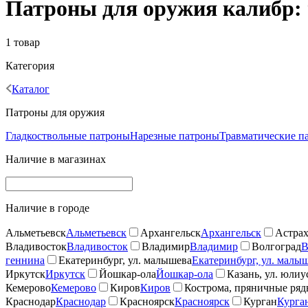
Патроны для оружия калибр: 
1 товар
Категория
Каталог
Патроны для оружия
Гладкоствольные патроны
Нарезные патроны
Травматические п
Наличие в магазинах
Наличие в городе
Альметьевск
Альметьевск
Архангельск
Архангельск
Астрах
Владивосток
Владивосток
Владимир
Владимир
Волгоград
В
геннина
Екатеринбург, ул. малышева
Екатеринбург, ул. малы
Иркутск
Иркутск
Йошкар-ола
Йошкар-ола
Казань, ул. юлиу
Кемерово
Кемерово
Киров
Киров
Кострома, пряничные ря
Краснодар
Краснодар
Красноярск
Красноярск
Курган
Курга