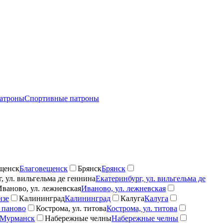
атроны
Спортивные патроны
щенск
Благовещенск
Брянск
Брянск
, ул. вильгельма де геннина
Екатеринбург, ул. вильгельма де
Иваново, ул. лежневская
Иваново, ул. лежневская
нзе
Калининград
Калининград
Калуга
Калуга
 паново
Кострома, ул. титова
Кострома, ул. титова
Мурманск
Набережные челны
Набережные челны