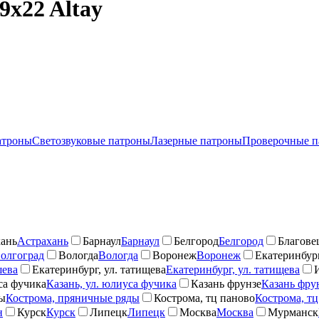
9x22 Altay
атроны
Светозвуковые патроны
Лазерные патроны
Проверочные п
ань
Астрахань
Барнаул
Барнаул
Белгород
Белгород
Благове
олгоград
Вологда
Вологда
Воронеж
Воронеж
Екатеринбург
шева
Екатеринбург, ул. татищева
Екатеринбург, ул. татищева
са фучика
Казань, ул. юлиуса фучика
Казань фрунзе
Казань фру
ды
Кострома, пряничные ряды
Кострома, тц паново
Кострома, тц
н
Курск
Курск
Липецк
Липецк
Москва
Москва
Мурманск