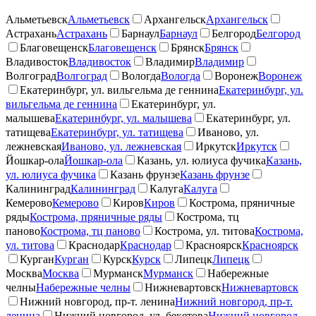
Альметьевск
Альметьевск
Архангельск
Архангельск
Астрахань
Астрахань
Барнаул
Барнаул
Белгород
Белгород
Благовещенск
Благовещенск
Брянск
Брянск
Владивосток
Владивосток
Владимир
Владимир
Волгоград
Волгоград
Вологда
Вологда
Воронеж
Воронеж
Екатеринбург, ул. вильгельма де геннина
Екатеринбург, ул.
вильгельма де геннина
Екатеринбург, ул.
малышева
Екатеринбург, ул. малышева
Екатеринбург, ул.
татищева
Екатеринбург, ул. татищева
Иваново, ул.
лежневская
Иваново, ул. лежневская
Иркутск
Иркутск
Йошкар-ола
Йошкар-ола
Казань, ул. юлиуса фучика
Казань,
ул. юлиуса фучика
Казань фрунзе
Казань фрунзе
Калининград
Калининград
Калуга
Калуга
Кемерово
Кемерово
Киров
Киров
Кострома, пряничные
ряды
Кострома, пряничные ряды
Кострома, тц
паново
Кострома, тц паново
Кострома, ул. титова
Кострома,
ул. титова
Краснодар
Краснодар
Красноярск
Красноярск
Курган
Курган
Курск
Курск
Липецк
Липецк
Москва
Москва
Мурманск
Мурманск
Набережные
челны
Набережные челны
Нижневартовск
Нижневартовск
Нижний новгород, пр-т. ленина
Нижний новгород, пр-т.
ленина
Нижний новгород, ул. бекетова
Нижний новгород,