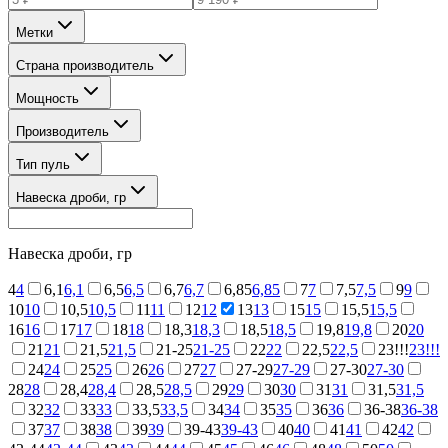
Метки
Страна производитель
Мощность
Производитель
Тип пуль
Навеска дроби, гр
Навеска дроби, гр
4
4
6,1
6,1
6,5
6,5
6,7
6,7
6,85
6,85
7
7
7,5
7,5
9
9
10
10
10,5
10,5
11
11
12
12
13
13
15
15
15,5
15,5
16
16
17
17
18
18
18,3
18,3
18,5
18,5
19,8
19,8
20
20
21
21
21,5
21,5
21-25
21-25
22
22
22,5
22,5
23!!!
23!!!
24
24
25
25
26
26
27
27
27-29
27-29
27-30
27-30
28
28
28,4
28,4
28,5
28,5
29
29
30
30
31
31
31,5
31,5
32
32
33
33
33,5
33,5
34
34
35
35
36
36
36-38
36-38
37
37
38
38
39
39
39-43
39-43
40
40
41
41
42
42