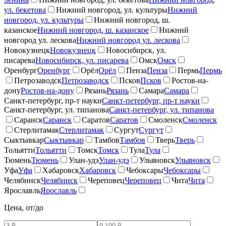
ул. бекетова
Нижний новгород, ул. культуры
Нижний
новгород, ул. культуры
Нижний новгород, ш.
казанское
Нижний новгород, ш. казанское
Нижний
новгород ул. лескова
Нижний новгород ул. лескова
Новокузнецк
Новокузнецк
Новосибирск, ул.
писарева
Новосибирск, ул. писарева
Омск
Омск
Оренбург
Оренбург
Орёл
Орёл
Пенза
Пенза
Пермь
Пермь
Петрозаводск
Петрозаводск
Псков
Псков
Ростов-на-
дону
Ростов-на-дону
Рязань
Рязань
Самара
Самара
Санкт-петербург, пр-т науки
Санкт-петербург, пр-т науки
Санкт-петербург, ул. типанова
Санкт-петербург, ул. типанова
Саранск
Саранск
Саратов
Саратов
Смоленск
Смоленск
Стерлитамак
Стерлитамак
Сургут
Сургут
Сыктывкар
Сыктывкар
Тамбов
Тамбов
Тверь
Тверь
Тольятти
Тольятти
Томск
Томск
Тула
Тула
Тюмень
Тюмень
Улан-удэ
Улан-удэ
Ульяновск
Ульяновск
Уфа
Уфа
Хабаровск
Хабаровск
Чебоксары
Чебоксары
Челябинск
Челябинск
Череповец
Череповец
Чита
Чита
Ярославль
Ярославль
Цена, от/до