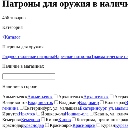
Патроны для оружия в наличии
456 товаров
Категория
Каталог
Патроны для оружия
Гладкоствольные патроны
Нарезные патроны
Травматические п
Наличие в магазинах
Наличие в городе
Альметьевск
Альметьевск
Архангельск
Архангельск
Астрах
Владивосток
Владивосток
Владимир
Владимир
Волгоград
В
геннина
Екатеринбург, ул. малышева
Екатеринбург, ул. малы
Иркутск
Иркутск
Йошкар-ола
Йошкар-ола
Казань, ул. юлиу
Кемерово
Кемерово
Киров
Киров
Кострома, пряничные ря
Краснодар
Краснодар
Красноярск
Красноярск
Курган
Курга