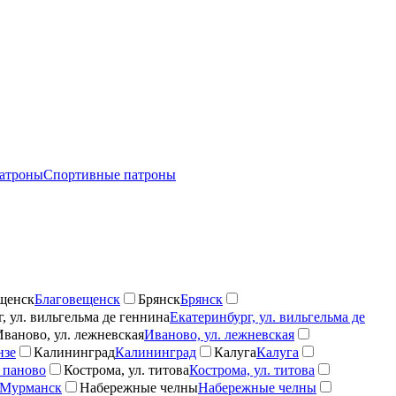
атроны
Спортивные патроны
щенск
Благовещенск
Брянск
Брянск
, ул. вильгельма де геннина
Екатеринбург, ул. вильгельма де
Иваново, ул. лежневская
Иваново, ул. лежневская
нзе
Калининград
Калининград
Калуга
Калуга
 паново
Кострома, ул. титова
Кострома, ул. титова
Мурманск
Набережные челны
Набережные челны