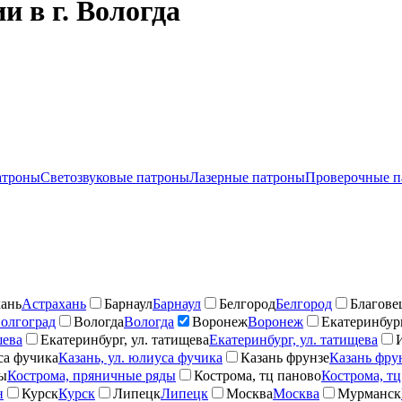
 в г. Вологда
атроны
Светозвуковые патроны
Лазерные патроны
Проверочные п
ань
Астрахань
Барнаул
Барнаул
Белгород
Белгород
Благове
олгоград
Вологда
Вологда
Воронеж
Воронеж
Екатеринбург
шева
Екатеринбург, ул. татищева
Екатеринбург, ул. татищева
са фучика
Казань, ул. юлиуса фучика
Казань фрунзе
Казань фру
ды
Кострома, пряничные ряды
Кострома, тц паново
Кострома, тц
н
Курск
Курск
Липецк
Липецк
Москва
Москва
Мурманск