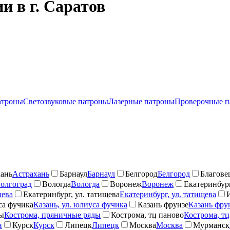
и в г. Саратов
атроны
Светозвуковые патроны
Лазерные патроны
Проверочные п
ань
Астрахань
Барнаул
Барнаул
Белгород
Белгород
Благове
олгоград
Вологда
Вологда
Воронеж
Воронеж
Екатеринбург
шева
Екатеринбург, ул. татищева
Екатеринбург, ул. татищева
са фучика
Казань, ул. юлиуса фучика
Казань фрунзе
Казань фру
ды
Кострома, пряничные ряды
Кострома, тц паново
Кострома, тц
н
Курск
Курск
Липецк
Липецк
Москва
Москва
Мурманск