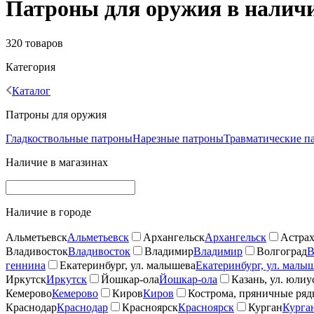
Патроны для оружия в наличи
320 товаров
Категория
Каталог
Патроны для оружия
Гладкоствольные патроны
Нарезные патроны
Травматические п
Наличие в магазинах
Наличие в городе
Альметьевск
Альметьевск
Архангельск
Архангельск
Астрах
Владивосток
Владивосток
Владимир
Владимир
Волгоград
В
геннина
Екатеринбург, ул. малышева
Екатеринбург, ул. малы
Иркутск
Иркутск
Йошкар-ола
Йошкар-ола
Казань, ул. юлиу
Кемерово
Кемерово
Киров
Киров
Кострома, пряничные ря
Краснодар
Краснодар
Красноярск
Красноярск
Курган
Курга