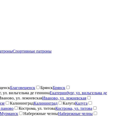
атроны
Спортивные патроны
щенск
Благовещенск
Брянск
Брянск
, ул. вильгельма де геннина
Екатеринбург, ул. вильгельма де
Иваново, ул. лежневская
Иваново, ул. лежневская
нзе
Калининград
Калининград
Калуга
Калуга
 паново
Кострома, ул. титова
Кострома, ул. титова
Мурманск
Набережные челны
Набережные челны