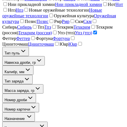
Нии прикладной химии
Нии прикладной химии
Нот
Нот
Нпз
Нпз
Новые оружейные технологии
Новые
оружейные технологии
Оружейная культура
Оружейная
культура
Позис
Позис
Рмр
Рмр
Скм
Скм
Сибирь
Сибирь
Тпз
Тпз
Техкрим
Техкрим
Техкрим
(россия)
Техкрим (россия)
Упз (тпз)
Упз (тпз)
Феттер
Феттер
Фортуна
Фортуна
Цнииточмаш
Цнииточмаш
Юар
Юар
Тип пуль
Навеска дроби, гр
Калибр, мм
Тип заряда
Масса заряда, гр
Номер дроби
Номер картечи
Назначение