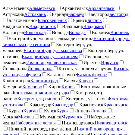
Альметьевск
Альметьевск
Архангельск
Архангельск
Астрахань
Астрахань
Барнаул
Барнаул
Белгород
Белгород
Благовещенск
Благовещенск
Брянск
Брянск
Владивосток
Владивосток
Владимир
Владимир
Волгоград
Волгоград
Вологда
Вологда
Воронеж
Воронеж
Екатеринбург, ул. вильгельма де геннина
Екатеринбург, ул.
вильгельма де геннина
Екатеринбург, ул.
малышева
Екатеринбург, ул. малышева
Екатеринбург, ул.
татищева
Екатеринбург, ул. татищева
Иваново, ул.
лежневская
Иваново, ул. лежневская
Иркутск
Иркутск
Йошкар-ола
Йошкар-ола
Казань, ул. юлиуса фучика
Казань,
ул. юлиуса фучика
Казань фрунзе
Казань фрунзе
Калининград
Калининград
Калуга
Калуга
Кемерово
Кемерово
Киров
Киров
Кострома, пряничные
ряды
Кострома, пряничные ряды
Кострома, тц
паново
Кострома, тц паново
Кострома, ул. титова
Кострома,
ул. титова
Краснодар
Краснодар
Красноярск
Красноярск
Курган
Курган
Курск
Курск
Липецк
Липецк
Москва
Москва
Мурманск
Мурманск
Набережные
челны
Набережные челны
Нижневартовск
Нижневартовск
Нижний новгород, пр-т. ленина
Нижний новгород, пр-т.
ленина
Нижний новгород, ул. бекетова
Нижний новгород,