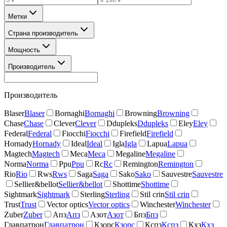
Метки
Страна производитель
Мощность
Производитель
Производитель
Blaser
Blaser
Bornaghi
Bornaghi
Browning
Browning
Chase
Chase
Clever
Clever
Ddupleks
Ddupleks
Eley
Eley
Federal
Federal
Fiocchi
Fiocchi
Firefield
Firefield
Hornady
Hornady
Ideal
Ideal
Igla
Igla
Lapua
Lapua
Magtech
Magtech
Meca
Meca
Megaline
Megaline
Norma
Norma
Ppu
Ppu
Rc
Rc
Remington
Remington
Rio
Rio
Rws
Rws
Saga
Saga
Sako
Sako
Sauvestre
Sauvestre
Sellier&bellot
Sellier&bellot
Shottime
Shottime
Sightmark
Sightmark
Sterling
Sterling
Stil crin
Stil crin
Trust
Trust
Vector optics
Vector optics
Winchester
Winchester
Zuber
Zuber
Апз
Апз
Азот
Азот
Бпз
Бпз
Главпатрон
Главпатрон
Кзорс
Кзорс
Кспз
Кспз
Кхз
Кхз