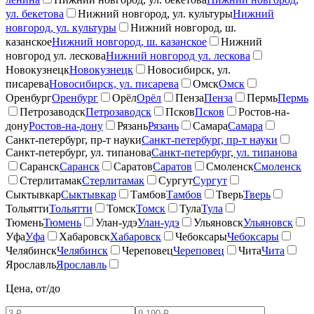
ул. бекетова
Нижний новгород, ул. культуры
Нижний
новгород, ул. культуры
Нижний новгород, ш.
казанское
Нижний новгород, ш. казанское
Нижний
новгород ул. лескова
Нижний новгород ул. лескова
Новокузнецк
Новокузнецк
Новосибирск, ул.
писарева
Новосибирск, ул. писарева
Омск
Омск
Оренбург
Оренбург
Орёл
Орёл
Пенза
Пенза
Пермь
Пермь
Петрозаводск
Петрозаводск
Псков
Псков
Ростов-на-
дону
Ростов-на-дону
Рязань
Рязань
Самара
Самара
Санкт-петербург, пр-т науки
Санкт-петербург, пр-т науки
Санкт-петербург, ул. типанова
Санкт-петербург, ул. типанова
Саранск
Саранск
Саратов
Саратов
Смоленск
Смоленск
Стерлитамак
Стерлитамак
Сургут
Сургут
Сыктывкар
Сыктывкар
Тамбов
Тамбов
Тверь
Тверь
Тольятти
Тольятти
Томск
Томск
Тула
Тула
Тюмень
Тюмень
Улан-удэ
Улан-удэ
Ульяновск
Ульяновск
Уфа
Уфа
Хабаровск
Хабаровск
Чебоксары
Чебоксары
Челябинск
Челябинск
Череповец
Череповец
Чита
Чита
Ярославль
Ярославль
Цена, от/до