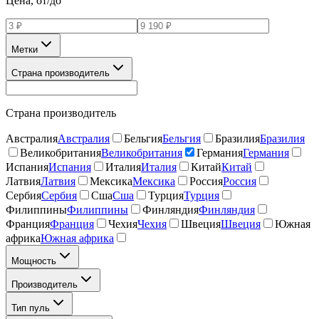
Цена, от/до
Метки
Страна производитель
Страна производитель
Австралия
Австралия
Бельгия
Бельгия
Бразилия
Бразилия
Великобритания
Великобритания
Германия
Германия
Испания
Испания
Италия
Италия
Китай
Китай
Латвия
Латвия
Мексика
Мексика
Россия
Россия
Сербия
Сербия
Сша
Сша
Турция
Турция
Филиппины
Филиппины
Финляндия
Финляндия
Франция
Франция
Чехия
Чехия
Швеция
Швеция
Южная
африка
Южная африка
Мощность
Производитель
Тип пуль