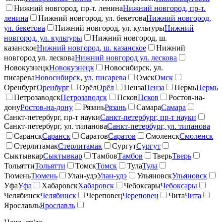
Нижний новгород, пр-т. ленина
Нижний новгород, пр-т.
ленина
Нижний новгород, ул. бекетова
Нижний новгород,
ул. бекетова
Нижний новгород, ул. культуры
Нижний
новгород, ул. культуры
Нижний новгород, ш.
казанское
Нижний новгород, ш. казанское
Нижний
новгород ул. лескова
Нижний новгород ул. лескова
Новокузнецк
Новокузнецк
Новосибирск, ул.
писарева
Новосибирск, ул. писарева
Омск
Омск
Оренбург
Оренбург
Орёл
Орёл
Пенза
Пенза
Пермь
Пермь
Петрозаводск
Петрозаводск
Псков
Псков
Ростов-на-
дону
Ростов-на-дону
Рязань
Рязань
Самара
Самара
Санкт-петербург, пр-т науки
Санкт-петербург, пр-т науки
Санкт-петербург, ул. типанова
Санкт-петербург, ул. типанова
Саранск
Саранск
Саратов
Саратов
Смоленск
Смоленск
Стерлитамак
Стерлитамак
Сургут
Сургут
Сыктывкар
Сыктывкар
Тамбов
Тамбов
Тверь
Тверь
Тольятти
Тольятти
Томск
Томск
Тула
Тула
Тюмень
Тюмень
Улан-удэ
Улан-удэ
Ульяновск
Ульяновск
Уфа
Уфа
Хабаровск
Хабаровск
Чебоксары
Чебоксары
Челябинск
Челябинск
Череповец
Череповец
Чита
Чита
Ярославль
Ярославль