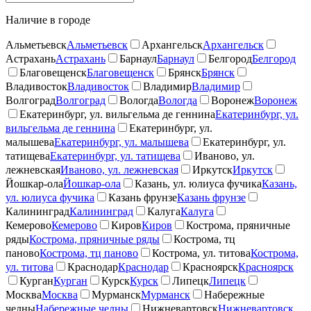
Наличие в городе
Альметьевск
Альметьевск
Архангельск
Архангельск
Астрахань
Астрахань
Барнаул
Барнаул
Белгород
Белгород
Благовещенск
Благовещенск
Брянск
Брянск
Владивосток
Владивосток
Владимир
Владимир
Волгоград
Волгоград
Вологда
Вологда
Воронеж
Воронеж
Екатеринбург, ул. вильгельма де геннина
Екатеринбург, ул.
вильгельма де геннина
Екатеринбург, ул.
малышева
Екатеринбург, ул. малышева
Екатеринбург, ул.
татищева
Екатеринбург, ул. татищева
Иваново, ул.
лежневская
Иваново, ул. лежневская
Иркутск
Иркутск
Йошкар-ола
Йошкар-ола
Казань, ул. юлиуса фучика
Казань,
ул. юлиуса фучика
Казань фрунзе
Казань фрунзе
Калининград
Калининград
Калуга
Калуга
Кемерово
Кемерово
Киров
Киров
Кострома, пряничные
ряды
Кострома, пряничные ряды
Кострома, тц
паново
Кострома, тц паново
Кострома, ул. титова
Кострома,
ул. титова
Краснодар
Краснодар
Красноярск
Красноярск
Курган
Курган
Курск
Курск
Липецк
Липецк
Москва
Москва
Мурманск
Мурманск
Набережные
челны
Набережные челны
Нижневартовск
Нижневартовск