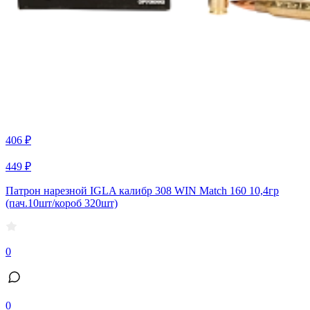
406 ₽
449 ₽
Патрон нарезной IGLA калибр 308 WIN Match 160 10,4гр
(пач.10шт/короб 320шт)
0
0