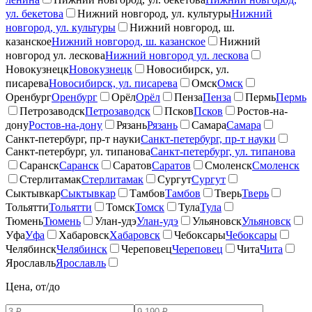
ул. бекетова
Нижний новгород, ул. культуры
Нижний
новгород, ул. культуры
Нижний новгород, ш.
казанское
Нижний новгород, ш. казанское
Нижний
новгород ул. лескова
Нижний новгород ул. лескова
Новокузнецк
Новокузнецк
Новосибирск, ул.
писарева
Новосибирск, ул. писарева
Омск
Омск
Оренбург
Оренбург
Орёл
Орёл
Пенза
Пенза
Пермь
Пермь
Петрозаводск
Петрозаводск
Псков
Псков
Ростов-на-
дону
Ростов-на-дону
Рязань
Рязань
Самара
Самара
Санкт-петербург, пр-т науки
Санкт-петербург, пр-т науки
Санкт-петербург, ул. типанова
Санкт-петербург, ул. типанова
Саранск
Саранск
Саратов
Саратов
Смоленск
Смоленск
Стерлитамак
Стерлитамак
Сургут
Сургут
Сыктывкар
Сыктывкар
Тамбов
Тамбов
Тверь
Тверь
Тольятти
Тольятти
Томск
Томск
Тула
Тула
Тюмень
Тюмень
Улан-удэ
Улан-удэ
Ульяновск
Ульяновск
Уфа
Уфа
Хабаровск
Хабаровск
Чебоксары
Чебоксары
Челябинск
Челябинск
Череповец
Череповец
Чита
Чита
Ярославль
Ярославль
Цена, от/до