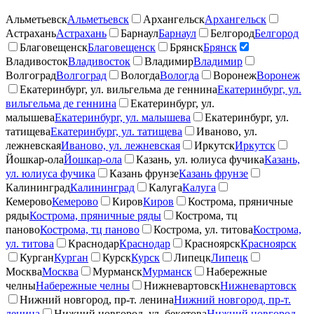
Альметьевск
Альметьевск
Архангельск
Архангельск
Астрахань
Астрахань
Барнаул
Барнаул
Белгород
Белгород
Благовещенск
Благовещенск
Брянск
Брянск
Владивосток
Владивосток
Владимир
Владимир
Волгоград
Волгоград
Вологда
Вологда
Воронеж
Воронеж
Екатеринбург, ул. вильгельма де геннина
Екатеринбург, ул.
вильгельма де геннина
Екатеринбург, ул.
малышева
Екатеринбург, ул. малышева
Екатеринбург, ул.
татищева
Екатеринбург, ул. татищева
Иваново, ул.
лежневская
Иваново, ул. лежневская
Иркутск
Иркутск
Йошкар-ола
Йошкар-ола
Казань, ул. юлиуса фучика
Казань,
ул. юлиуса фучика
Казань фрунзе
Казань фрунзе
Калининград
Калининград
Калуга
Калуга
Кемерово
Кемерово
Киров
Киров
Кострома, пряничные
ряды
Кострома, пряничные ряды
Кострома, тц
паново
Кострома, тц паново
Кострома, ул. титова
Кострома,
ул. титова
Краснодар
Краснодар
Красноярск
Красноярск
Курган
Курган
Курск
Курск
Липецк
Липецк
Москва
Москва
Мурманск
Мурманск
Набережные
челны
Набережные челны
Нижневартовск
Нижневартовск
Нижний новгород, пр-т. ленина
Нижний новгород, пр-т.
ленина
Нижний новгород, ул. бекетова
Нижний новгород,