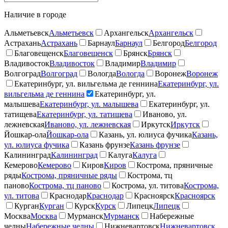
Наличие в городе
Альметьевск
Альметьевск
Архангельск
Архангельск
Астрахань
Астрахань
Барнаул
Барнаул
Белгород
Белгород
Благовещенск
Благовещенск
Брянск
Брянск
Владивосток
Владивосток
Владимир
Владимир
Волгоград
Волгоград
Вологда
Вологда
Воронеж
Воронеж
Екатеринбург, ул. вильгельма де геннина
Екатеринбург, ул.
вильгельма де геннина
Екатеринбург, ул.
малышева
Екатеринбург, ул. малышева
Екатеринбург, ул.
татищева
Екатеринбург, ул. татищева
Иваново, ул.
лежневская
Иваново, ул. лежневская
Иркутск
Иркутск
Йошкар-ола
Йошкар-ола
Казань, ул. юлиуса фучика
Казань,
ул. юлиуса фучика
Казань фрунзе
Казань фрунзе
Калининград
Калининград
Калуга
Калуга
Кемерово
Кемерово
Киров
Киров
Кострома, пряничные
ряды
Кострома, пряничные ряды
Кострома, тц
паново
Кострома, тц паново
Кострома, ул. титова
Кострома,
ул. титова
Краснодар
Краснодар
Красноярск
Красноярск
Курган
Курган
Курск
Курск
Липецк
Липецк
Москва
Москва
Мурманск
Мурманск
Набережные
челны
Набережные челны
Нижневартовск
Нижневартовск