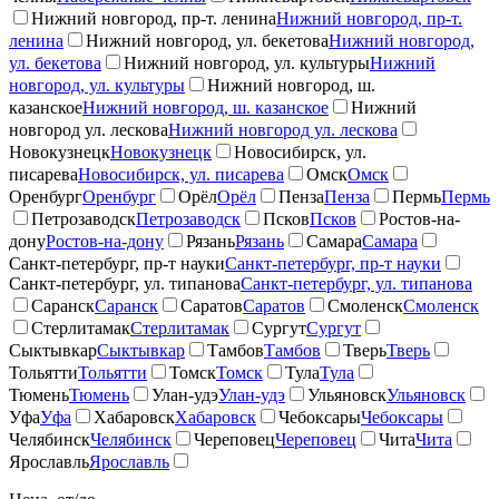
Нижний новгород, пр-т. ленина
Нижний новгород, пр-т.
ленина
Нижний новгород, ул. бекетова
Нижний новгород,
ул. бекетова
Нижний новгород, ул. культуры
Нижний
новгород, ул. культуры
Нижний новгород, ш.
казанское
Нижний новгород, ш. казанское
Нижний
новгород ул. лескова
Нижний новгород ул. лескова
Новокузнецк
Новокузнецк
Новосибирск, ул.
писарева
Новосибирск, ул. писарева
Омск
Омск
Оренбург
Оренбург
Орёл
Орёл
Пенза
Пенза
Пермь
Пермь
Петрозаводск
Петрозаводск
Псков
Псков
Ростов-на-
дону
Ростов-на-дону
Рязань
Рязань
Самара
Самара
Санкт-петербург, пр-т науки
Санкт-петербург, пр-т науки
Санкт-петербург, ул. типанова
Санкт-петербург, ул. типанова
Саранск
Саранск
Саратов
Саратов
Смоленск
Смоленск
Стерлитамак
Стерлитамак
Сургут
Сургут
Сыктывкар
Сыктывкар
Тамбов
Тамбов
Тверь
Тверь
Тольятти
Тольятти
Томск
Томск
Тула
Тула
Тюмень
Тюмень
Улан-удэ
Улан-удэ
Ульяновск
Ульяновск
Уфа
Уфа
Хабаровск
Хабаровск
Чебоксары
Чебоксары
Челябинск
Челябинск
Череповец
Череповец
Чита
Чита
Ярославль
Ярославль