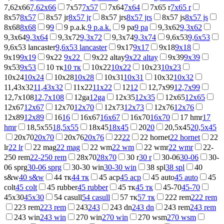
7,62x66
7,62x66
7x57
7x57
7x64
7x64
7x65 r
7x65 r
8x57
8x57
8x57 jr
8x57 jr
8x57 jrs
8x57 jrs
8x57 js
8x57 js
8x68
8x68
9
9
9 p.a.k.
9 p.a.k.
9 ра
9 ра
9,3x62
9,3x62
9,3x64
9,3x64
9,3x72
9,3x72
9,3x74
9,3x74
9,6x53
9,6x53
9,6x53 lancaster
9,6x53 lancaster
9x17
9x17
9x18
9x18
9x19
9x19
9x22
9x22
9x22 altay
9x22 altay
9x39
9x39
9x53
9x53
10 тк
10 тк
10x22
10x22
10x23
10x23
10x24
10x24
10x28
10x28
10x31
10x31
10x32
10x32
11,43x32
11,43x32
11x22
11x22
12
12
12,7x99
12,7x99
12,7x108
12,7x108
12ga
12ga
12x35
12x35
12x65
12x65
12x67
12x67
12x70
12x70
12x73
12x73
12x76
12x76
12x89
12x89
16
16
16x67
16x67
16x70
16x70
17 hmr
17
hmr
18,5х55
18,5х55
18x45
18x45
20
20
20,5x45
20,5x45
20x70
20x70
20x76
20x76
22
22
22 hornet
22 hornet
22
lr
22 lr
22 mag
22 mag
22 wm
22 wm
22 wmr
22 wmr
22-
250 rem
22-250 rem
28x70
28x70
30 r
30 r
30-06
30-06
30-
06 sprg
30-06 sprg
30-30 win
30-30 win
38 spl
38 spl
40
s&w
40 s&w
44 тк
44 тк
45 acp
45 acp
45 auto
45 auto
45
colt
45 colt
45 rubber
45 rubber
45 тк
45 тк
45-70
45-70
45x30
45x30
54 casull
54 casull
57 тк
57 тк
222 rem
222 rem
223 rem
223 rem
243
243
243 dn
243 dn
243 rem
243 rem
243 win
243 win
270 win
270 win
270 wsm
270 wsm