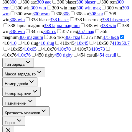
300
300
300 aac
300 aac
300 blaser
300 blaser
300 rem
300
rem
300 win
300 win
300 win mag
300 win mag
300 wm
300
wm
300 wsm
300 wsm
308
308
308 spr
308 spr
308
win
308 win
338 blaser
338 blaser
338 blasermag
338 blasermag
338 lapua magnum
338 lapua magnum
338 win
338 win
338
wm
338 wm
345 тк
345 тк
357 mag
357 mag
366
magnum
366 magnum
366 ткм
366 ткм
375 h&h
375 h&h
410
410
410 slug
410 slug
410x45
410x45
410x50,7
410x50,7
410x65
410x65
410x70
410x70
410x73
410x73
410x76
410x76
450 rigby
450 rigby
454 casull
454 casull
Тип заряда
Масса заряда, гр
Номер дроби
Номер картечи
Назначение
Кратность упаковки
Порох