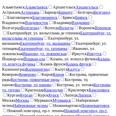
Альметьевск
Альметьевск
Архангельск
Архангельск
Астрахань
Астрахань
Барнаул
Барнаул
Белгород
Белгород
Благовещенск
Благовещенск
Брянск
Брянск
Владивосток
Владивосток
Владимир
Владимир
Волгоград
Волгоград
Вологда
Вологда
Воронеж
Воронеж
Екатеринбург, ул. вильгельма де геннина
Екатеринбург, ул.
вильгельма де геннина
Екатеринбург, ул.
малышева
Екатеринбург, ул. малышева
Екатеринбург, ул.
татищева
Екатеринбург, ул. татищева
Иваново, ул.
лежневская
Иваново, ул. лежневская
Иркутск
Иркутск
Йошкар-ола
Йошкар-ола
Казань, ул. юлиуса фучика
Казань,
ул. юлиуса фучика
Казань фрунзе
Казань фрунзе
Калининград
Калининград
Калуга
Калуга
Кемерово
Кемерово
Киров
Киров
Кострома, пряничные
ряды
Кострома, пряничные ряды
Кострома, тц
паново
Кострома, тц паново
Кострома, ул. титова
Кострома,
ул. титова
Краснодар
Краснодар
Красноярск
Красноярск
Курган
Курган
Курск
Курск
Липецк
Липецк
Москва
Москва
Мурманск
Мурманск
Набережные
челны
Набережные челны
Нижневартовск
Нижневартовск
Нижний новгород, пр-т. ленина
Нижний новгород, пр-т.
ленина
Нижний новгород, ул. бекетова
Нижний новгород,