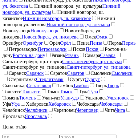
ул. бекетова
Нижний новгород, ул. культуры
Нижний
новгород, ул. культуры
Нижний новгород, ш.
казанское
Нижний новгород, ш. казанское
Нижний
новгород ул. лескова
Нижний новгород ул. лескова
Новокузнецк
Новокузнецк
Новосибирск, ул.
писарева
Новосибирск, ул. писарева
Омск
Омск
Оренбург
Оренбург
Орёл
Орёл
Пенза
Пенза
Пермь
Пермь
Петрозаводск
Петрозаводск
Псков
Псков
Ростов-на-
дону
Ростов-на-дону
Рязань
Рязань
Самара
Самара
Санкт-петербург, пр-т науки
Санкт-петербург, пр-т науки
Санкт-петербург, ул. типанова
Санкт-петербург, ул. типанова
Саранск
Саранск
Саратов
Саратов
Смоленск
Смоленск
Стерлитамак
Стерлитамак
Сургут
Сургут
Сыктывкар
Сыктывкар
Тамбов
Тамбов
Тверь
Тверь
Тольятти
Тольятти
Томск
Томск
Тула
Тула
Тюмень
Тюмень
Улан-удэ
Улан-удэ
Ульяновск
Ульяновск
Уфа
Уфа
Хабаровск
Хабаровск
Чебоксары
Чебоксары
Челябинск
Челябинск
Череповец
Череповец
Чита
Чита
Ярославль
Ярославль
Цена, от/до