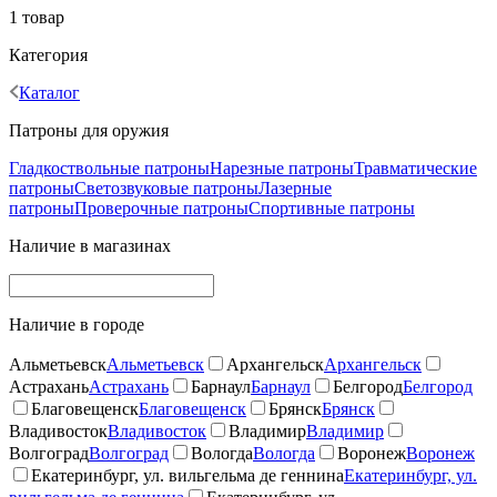
1 товар
Категория
Каталог
Патроны для оружия
Гладкоствольные патроны
Нарезные патроны
Травматические
патроны
Светозвуковые патроны
Лазерные
патроны
Проверочные патроны
Спортивные патроны
Наличие в магазинах
Наличие в городе
Альметьевск
Альметьевск
Архангельск
Архангельск
Астрахань
Астрахань
Барнаул
Барнаул
Белгород
Белгород
Благовещенск
Благовещенск
Брянск
Брянск
Владивосток
Владивосток
Владимир
Владимир
Волгоград
Волгоград
Вологда
Вологда
Воронеж
Воронеж
Екатеринбург, ул. вильгельма де геннина
Екатеринбург, ул.