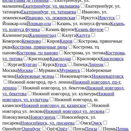
вильгельма де геннина
Екатеринбург, ул.
малышева
Екатеринбург, ул. малышева
Екатеринбург, ул.
татищева
Екатеринбург, ул. татищева
Иваново, ул.
лежневская
Иваново, ул. лежневская
Иркутск
Иркутск
Йошкар-ола
Йошкар-ола
Казань, ул. юлиуса фучика
Казань,
ул. юлиуса фучика
Казань фрунзе
Казань фрунзе
Калининград
Калининград
Калуга
Калуга
Кемерово
Кемерово
Киров
Киров
Кострома, пряничные
ряды
Кострома, пряничные ряды
Кострома, тц
паново
Кострома, тц паново
Кострома, ул. титова
Кострома,
ул. титова
Краснодар
Краснодар
Красноярск
Красноярск
Курган
Курган
Курск
Курск
Липецк
Липецк
Москва
Москва
Мурманск
Мурманск
Набережные
челны
Набережные челны
Нижневартовск
Нижневартовск
Нижний новгород, пр-т. ленина
Нижний новгород, пр-т.
ленина
Нижний новгород, ул. бекетова
Нижний новгород,
ул. бекетова
Нижний новгород, ул. культуры
Нижний
новгород, ул. культуры
Нижний новгород, ш.
казанское
Нижний новгород, ш. казанское
Нижний
новгород ул. лескова
Нижний новгород ул. лескова
Новокузнецк
Новокузнецк
Новосибирск, ул.
писарева
Новосибирск, ул. писарева
Омск
Омск
Оренбург
Оренбург
Орёл
Орёл
Пенза
Пенза
Пермь
Пермь