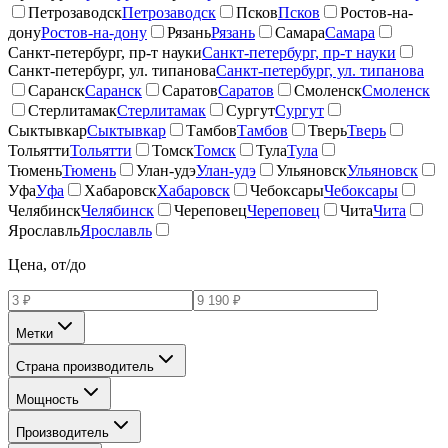
Петрозаводск
Петрозаводск
Псков
Псков
Ростов-на-
дону
Ростов-на-дону
Рязань
Рязань
Самара
Самара
Санкт-петербург, пр-т науки
Санкт-петербург, пр-т науки
Санкт-петербург, ул. типанова
Санкт-петербург, ул. типанова
Саранск
Саранск
Саратов
Саратов
Смоленск
Смоленск
Стерлитамак
Стерлитамак
Сургут
Сургут
Сыктывкар
Сыктывкар
Тамбов
Тамбов
Тверь
Тверь
Тольятти
Тольятти
Томск
Томск
Тула
Тула
Тюмень
Тюмень
Улан-удэ
Улан-удэ
Ульяновск
Ульяновск
Уфа
Уфа
Хабаровск
Хабаровск
Чебоксары
Чебоксары
Челябинск
Челябинск
Череповец
Череповец
Чита
Чита
Ярославль
Ярославль
Цена, от/до
Метки
Страна производитель
Мощность
Производитель