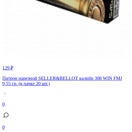
129 ₽
Патрон нарезной SELLER&BELLOT калибр 308 WIN FMJ
9,55 гр. (в пачке 20 шт.)
0
0