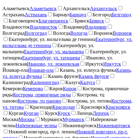
Альметьевск
Альметьевск
Архангельск
Архангельск
Астрахань
Астрахань
Барнаул
Барнаул
Белгород
Белгород
Благовещенск
Благовещенск
Брянск
Брянск
Владивосток
Владивосток
Владимир
Владимир
Волгоград
Волгоград
Вологда
Вологда
Воронеж
Воронеж
Екатеринбург, ул. вильгельма де геннина
Екатеринбург, ул.
вильгельма де геннина
Екатеринбург, ул.
малышева
Екатеринбург, ул. малышева
Екатеринбург, ул.
татищева
Екатеринбург, ул. татищева
Иваново, ул.
лежневская
Иваново, ул. лежневская
Иркутск
Иркутск
Йошкар-ола
Йошкар-ола
Казань, ул. юлиуса фучика
Казань,
ул. юлиуса фучика
Казань фрунзе
Казань фрунзе
Калининград
Калининград
Калуга
Калуга
Кемерово
Кемерово
Киров
Киров
Кострома, пряничные
ряды
Кострома, пряничные ряды
Кострома, тц
паново
Кострома, тц паново
Кострома, ул. титова
Кострома,
ул. титова
Краснодар
Краснодар
Красноярск
Красноярск
Курган
Курган
Курск
Курск
Липецк
Липецк
Москва
Москва
Мурманск
Мурманск
Набережные
челны
Набережные челны
Нижневартовск
Нижневартовск
Нижний новгород, пр-т. ленина
Нижний новгород, пр-т.
ленина
Нижний новгород, ул. бекетова
Нижний новгород,