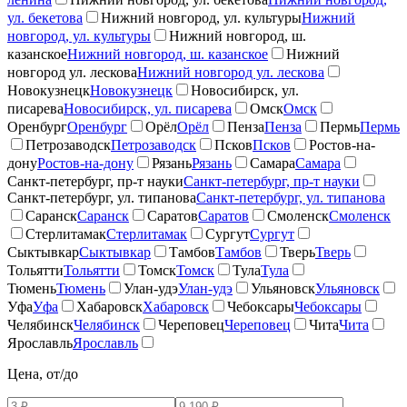
ул. бекетова
Нижний новгород, ул. культуры
Нижний
новгород, ул. культуры
Нижний новгород, ш.
казанское
Нижний новгород, ш. казанское
Нижний
новгород ул. лескова
Нижний новгород ул. лескова
Новокузнецк
Новокузнецк
Новосибирск, ул.
писарева
Новосибирск, ул. писарева
Омск
Омск
Оренбург
Оренбург
Орёл
Орёл
Пенза
Пенза
Пермь
Пермь
Петрозаводск
Петрозаводск
Псков
Псков
Ростов-на-
дону
Ростов-на-дону
Рязань
Рязань
Самара
Самара
Санкт-петербург, пр-т науки
Санкт-петербург, пр-т науки
Санкт-петербург, ул. типанова
Санкт-петербург, ул. типанова
Саранск
Саранск
Саратов
Саратов
Смоленск
Смоленск
Стерлитамак
Стерлитамак
Сургут
Сургут
Сыктывкар
Сыктывкар
Тамбов
Тамбов
Тверь
Тверь
Тольятти
Тольятти
Томск
Томск
Тула
Тула
Тюмень
Тюмень
Улан-удэ
Улан-удэ
Ульяновск
Ульяновск
Уфа
Уфа
Хабаровск
Хабаровск
Чебоксары
Чебоксары
Челябинск
Челябинск
Череповец
Череповец
Чита
Чита
Ярославль
Ярославль
Цена, от/до