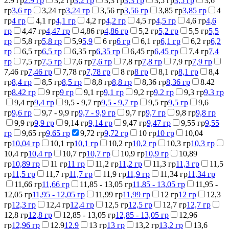
2.9 гр
2.9 гр
3,2 гр
3,2 гр
3,3 гр
3,3 гр
3,5 гр
3,5 гр
3,6
гр
3,6 гр
3,24 гр
3,24 гр
3,56 гр
3,56 гр
3,85 гр
3,85 гр
4
гр
4 гр
4,1 гр
4,1 гр
4,2 гр
4,2 гр
4,5 гр
4,5 гр
4,6 гр
4,6
гр
4,47 гр
4,47 гр
4,86 гр
4,86 гр
5,2 гр
5,2 гр
5,5 гр
5,5
гр
5,8 гр
5,8 гр
5,9
5,9
6 гр
6 гр
6,1 гр
6,1 гр
6,2 гр
6,2
гр
6,5 гр
6,5 гр
6,35 гр
6,35 гр
6,45 гр
6,45 гр
7,4 гр
7,4
гр
7,5 гр
7,5 гр
7,6 гр
7,6 гр
7,8 гр
7,8 гр
7,9 гр
7,9 гр
7,46 гр
7,46 гр
7,78 гр
7,78 гр
8 гр
8 гр
8,1 гр
8,1 гр
8,4
гр
8,4 гр
8,5 гр
8,5 гр
8,8 гр
8,8 гр
8,36 гр
8,36 гр
8.42
гр
8.42 гр
9 гр
9 гр
9,1 гр
9,1 гр
9,2 гр
9,2 гр
9,3 гр
9,3 гр
9,4 гр
9,4 гр
9,5 - 9,7 гр
9,5 - 9,7 гр
9,5 гр
9,5 гр
9,6
гр
9,6 гр
9,7 - 9,9 гр
9,7 - 9,9 гр
9,7 гр
9,7 гр
9,8 гр
9,8 гр
9,9 гр
9,9 гр
9,14 гр
9,14 гр
9,47 гр
9,47 гр
9,55 гр
9,55
гр
9,65 гр
9,65 гр
9,72 гр
9,72 гр
10 гр
10 гр
10,04
гр
10,04 гр
10,1 гр
10,1 гр
10,2 гр
10,2 гр
10,3 гр
10,3 гр
10,4 гр
10,4 гр
10,7 гр
10,7 гр
10,9 гр
10,9 гр
10,89
гр
10,89 гр
11 гр
11 гр
11,2 гр
11,2 гр
11,3 гр
11,3 гр
11,5
гр
11,5 гр
11,7 гр
11,7 гр
11,9 гр
11,9 гр
11,34 гр
11,34 гр
11,66 гр
11,66 гр
11,85 - 13,05 гр
11,85 - 13,05 гр
11,95 -
12,05 гр
11,95 - 12,05 гр
11,99 гр
11,99 гр
12 гр
12 гр
12,3
гр
12,3 гр
12,4 гр
12,4 гр
12,5 гр
12,5 гр
12,7 гр
12,7 гр
12,8 гр
12,8 гр
12,85 - 13,05 гр
12,85 - 13,05 гр
12,96
гр
12,96 гр
12.9
12.9
13 гр
13 гр
13,2 гр
13,2 гр
13,6