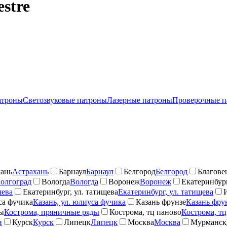
stre
атроны
Светозвуковые патроны
Лазерные патроны
Проверочные п
ань
Астрахань
Барнаул
Барнаул
Белгород
Белгород
Благове
олгоград
Вологда
Вологда
Воронеж
Воронеж
Екатеринбург
шева
Екатеринбург, ул. татищева
Екатеринбург, ул. татищева
са фучика
Казань, ул. юлиуса фучика
Казань фрунзе
Казань фру
ды
Кострома, пряничные ряды
Кострома, тц паново
Кострома, тц
н
Курск
Курск
Липецк
Липецк
Москва
Москва
Мурманск