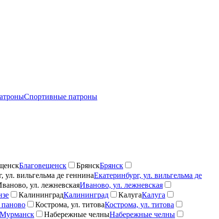
атроны
Спортивные патроны
щенск
Благовещенск
Брянск
Брянск
, ул. вильгельма де геннина
Екатеринбург, ул. вильгельма де
Иваново, ул. лежневская
Иваново, ул. лежневская
нзе
Калининград
Калининград
Калуга
Калуга
 паново
Кострома, ул. титова
Кострома, ул. титова
Мурманск
Набережные челны
Набережные челны