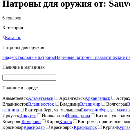
Патроны для оружия от: Sauve
6 товаров
Категория
Каталог
Патроны для оружия
Гладкоствольные патроны
Нарезные патроны
Травматические п
Наличие в магазинах
Наличие в городе
Альметьевск
Альметьевск
Архангельск
Архангельск
Астрах
Владивосток
Владивосток
Владимир
Владимир
Волгоград
В
геннина
Екатеринбург, ул. малышева
Екатеринбург, ул. малы
Иркутск
Иркутск
Йошкар-ола
Йошкар-ола
Казань, ул. юлиу
Кемерово
Кемерово
Киров
Киров
Кострома, пряничные ря
Краснодар
Краснодар
Красноярск
Красноярск
Курган
Курга