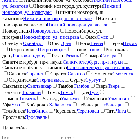
ул. бекетова
Нижний новгород, ул. культуры
Нижний
новгород, ул. культуры
Нижний новгород, ш.
казанское
Нижний новгород, ш. казанское
Нижний
новгород ул. лескова
Нижний новгород ул. лескова
Новокузнецк
Новокузнецк
Новосибирск, ул.
писарева
Новосибирск, ул. писарева
Омск
Омск
Оренбург
Оренбург
Орёл
Орёл
Пенза
Пенза
Пермь
Пермь
Петрозаводск
Петрозаводск
Псков
Псков
Ростов-на-
дону
Ростов-на-дону
Рязань
Рязань
Самара
Самара
Санкт-петербург, пр-т науки
Санкт-петербург, пр-т науки
Санкт-петербург, ул. типанова
Санкт-петербург, ул. типанова
Саранск
Саранск
Саратов
Саратов
Смоленск
Смоленск
Стерлитамак
Стерлитамак
Сургут
Сургут
Сыктывкар
Сыктывкар
Тамбов
Тамбов
Тверь
Тверь
Тольятти
Тольятти
Томск
Томск
Тула
Тула
Тюмень
Тюмень
Улан-удэ
Улан-удэ
Ульяновск
Ульяновск
Уфа
Уфа
Хабаровск
Хабаровск
Чебоксары
Чебоксары
Челябинск
Челябинск
Череповец
Череповец
Чита
Чита
Ярославль
Ярославль
Цена, от/до