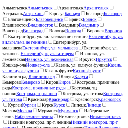
Альметьевск
Альметьевск
Архангельск
Архангельск
Астрахань
Астрахань
Барнаул
Барнаул
Белгород
Белгород
Благовещенск
Благовещенск
Брянск
Брянск
Владивосток
Владивосток
Владимир
Владимир
Волгоград
Волгоград
Вологда
Вологда
Воронеж
Воронеж
Екатеринбург, ул. вильгельма де геннина
Екатеринбург, ул.
вильгельма де геннина
Екатеринбург, ул.
малышева
Екатеринбург, ул. малышева
Екатеринбург, ул.
татищева
Екатеринбург, ул. татищева
Иваново, ул.
лежневская
Иваново, ул. лежневская
Иркутск
Иркутск
Йошкар-ола
Йошкар-ола
Казань, ул. юлиуса фучика
Казань,
ул. юлиуса фучика
Казань фрунзе
Казань фрунзе
Калининград
Калининград
Калуга
Калуга
Кемерово
Кемерово
Киров
Киров
Кострома, пряничные
ряды
Кострома, пряничные ряды
Кострома, тц
паново
Кострома, тц паново
Кострома, ул. титова
Кострома,
ул. титова
Краснодар
Краснодар
Красноярск
Красноярск
Курган
Курган
Курск
Курск
Липецк
Липецк
Москва
Москва
Мурманск
Мурманск
Набережные
челны
Набережные челны
Нижневартовск
Нижневартовск
Нижний новгород, пр-т. ленина
Нижний новгород, пр-т.
ленина
Нижний новгород, ул. бекетова
Нижний новгород,