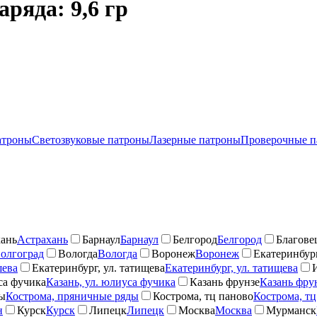
ряда: 9,6 гр
атроны
Светозвуковые патроны
Лазерные патроны
Проверочные п
ань
Астрахань
Барнаул
Барнаул
Белгород
Белгород
Благове
олгоград
Вологда
Вологда
Воронеж
Воронеж
Екатеринбург
шева
Екатеринбург, ул. татищева
Екатеринбург, ул. татищева
са фучика
Казань, ул. юлиуса фучика
Казань фрунзе
Казань фру
ды
Кострома, пряничные ряды
Кострома, тц паново
Кострома, тц
н
Курск
Курск
Липецк
Липецк
Москва
Москва
Мурманск