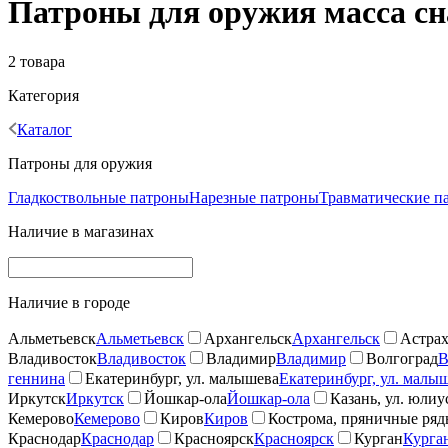
Патроны для оружия масса сна
2 товара
Категория
Каталог
Патроны для оружия
Гладкоствольные патроны
Нарезные патроны
Травматические п
Наличие в магазинах
Наличие в городе
Альметьевск
Альметьевск
Архангельск
Архангельск
Астрах
Владивосток
Владивосток
Владимир
Владимир
Волгоград
В
геннина
Екатеринбург, ул. малышева
Екатеринбург, ул. малы
Иркутск
Иркутск
Йошкар-ола
Йошкар-ола
Казань, ул. юлиу
Кемерово
Кемерово
Киров
Киров
Кострома, пряничные ря
Краснодар
Краснодар
Красноярск
Красноярск
Курган
Курга