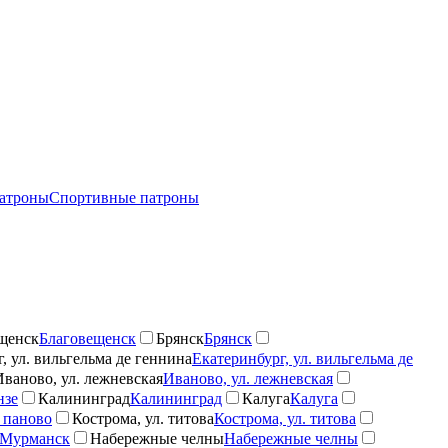
атроны
Спортивные патроны
щенск
Благовещенск
Брянск
Брянск
, ул. вильгельма де геннина
Екатеринбург, ул. вильгельма де
Иваново, ул. лежневская
Иваново, ул. лежневская
нзе
Калининград
Калининград
Калуга
Калуга
 паново
Кострома, ул. титова
Кострома, ул. титова
Мурманск
Набережные челны
Набережные челны