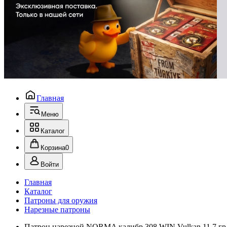
Главная
Меню
Каталог
Корзина
0
Войти
Главная
Каталог
Патроны для оружия
Нарезные патроны
Патрон нарезной NORMA калибр 308 WIN Vulkan 11,7 гр. 1