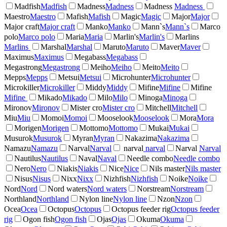
Madfish
Madfish
Madness
Madness
Madness
Madness
Maestro
Maestro
Mafish
Mafish
Magic
Magic
Major
Major
Major craft
Major craft
Manko
Manko
Mann`s
Mann`s
Marco
polo
Marco polo
Maria
Maria
Marlin's
Marlin's
Marlins
Marlins
Marshal
Marshal
Maruto
Maruto
Maver
Maver
Maximus
Maximus
Megabass
Megabass
Megastrong
Megastrong
Meiho
Meiho
Meito
Meito
Mepps
Mepps
Metsui
Metsui
Microhunter
Microhunter
Microkiller
Microkiller
Middy
Middy
Mifine
Mifine
Mifine
Mifine
Mikado
Mikado
Milo
Milo
Minoga
Minoga
Mironov
Mironov
Mister cro
Mister cro
Mitchell
Mitchell
Miu
Miu
Momoi
Momoi
Mooselook
Mooselook
Mora
Mora
Morigen
Morigen
Mottomo
Mottomo
Mukai
Mukai
Musurok
Musurok
Myran
Myran
Nakazima
Nakazima
Namazu
Namazu
Narval
Narval
narval
narval
Narval
Narval
Nautilus
Nautilus
Naval
Naval
Needle combo
Needle combo
Nero
Nero
Niakis
Niakis
Nice
Nice
Nils master
Nils master
Nisus
Nisus
Nixx
Nixx
Nizhfish
Nizhfish
Noike
Noike
Nord
Nord
Nord waters
Nord waters
Norstream
Norstream
Northland
Northland
Nylon line
Nylon line
Nzon
Nzon
Ocea
Ocea
Octopus
Octopus
Octopus feeder rig
Octopus feeder
rig
Ogon fish
Ogon fish
Ojas
Ojas
Okuma
Okuma