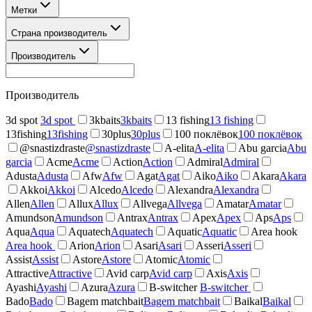
Метки
Страна производитель
Производитель
Производитель
3d spot
3d spot
3kbaits
3kbaits
13 fishing
13 fishing
13fishing
13fishing
30plus
30plus
100 поклёвок
100 поклёвок
@snastizdraste
@snastizdraste
A-elita
A-elita
Abu garcia
Abu
garcia
Acme
Acme
Action
Action
Admiral
Admiral
Adusta
Adusta
Afw
Afw
Agat
Agat
Aiko
Aiko
Akara
Akara
Akkoi
Akkoi
Alcedo
Alcedo
Alexandra
Alexandra
Allen
Allen
Allux
Allux
Allvega
Allvega
Amatar
Amatar
Amundson
Amundson
Antrax
Antrax
Apex
Apex
Aps
Aps
Aqua
Aqua
Aquatech
Aquatech
Aquatic
Aquatic
Area hook
Area hook
Arion
Arion
Asari
Asari
Asseri
Asseri
Assist
Assist
Astore
Astore
Atomic
Atomic
Attractive
Attractive
Avid carp
Avid carp
Axis
Axis
Ayashi
Ayashi
Azura
Azura
B-switcher
B-switcher
Bado
Bado
Bagem matchbait
Bagem matchbait
Baikal
Baikal