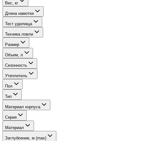
Вес, кг
Длина намотки
Тест удилища
Техника ловли
Размер
Объем, л
Сезонность
Утеплитель
Пол
Тип
Материал корпуса
Серия
Материал
Заглубление, м (max)