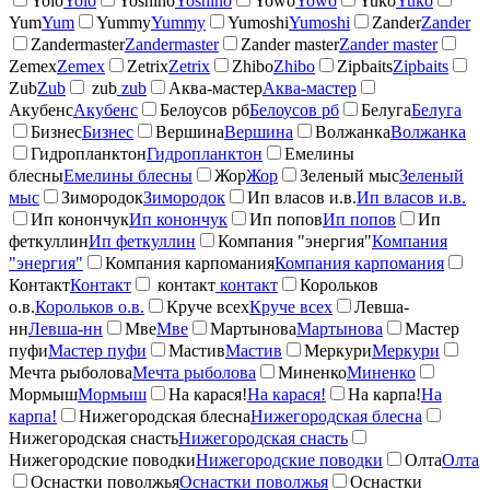
Yolo
Yolo
Yoshino
Yoshino
Yowo
Yowo
Yuko
Yuko
Yum
Yum
Yummy
Yummy
Yumoshi
Yumoshi
Zander
Zander
Zandermaster
Zandermaster
Zander master
Zander master
Zemex
Zemex
Zetrix
Zetrix
Zhibo
Zhibo
Zipbaits
Zipbaits
Zub
Zub
zub
zub
Аква-мастер
Аква-мастер
Акубенс
Акубенс
Белоусов рб
Белоусов рб
Белуга
Белуга
Бизнес
Бизнес
Вершина
Вершина
Волжанка
Волжанка
Гидропланктон
Гидропланктон
Емелины
блесны
Емелины блесны
Жор
Жор
Зеленый мыс
Зеленый
мыс
Зимородок
Зимородок
Ип власов и.в.
Ип власов и.в.
Ип конончук
Ип конончук
Ип попов
Ип попов
Ип
феткуллин
Ип феткуллин
Компания "энергия"
Компания
"энергия"
Компания карпомания
Компания карпомания
Контакт
Контакт
контакт
контакт
Корольков
о.в.
Корольков о.в.
Круче всех
Круче всех
Левша-
нн
Левша-нн
Мве
Мве
Мартынова
Мартынова
Мастер
пуфи
Мастер пуфи
Мастив
Мастив
Меркури
Меркури
Мечта рыболова
Мечта рыболова
Миненко
Миненко
Мормыш
Мормыш
На карася!
На карася!
На карпа!
На
карпа!
Нижегородская блесна
Нижегородская блесна
Нижегородская снасть
Нижегородская снасть
Нижегородские поводки
Нижегородские поводки
Олта
Олта
Оснастки поволжья
Оснастки поволжья
Оснастки