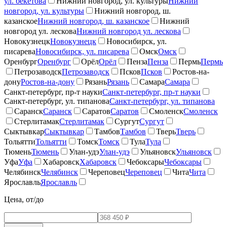
ул. бекетова
Нижний новгород, ул. культуры
Нижний
новгород, ул. культуры
Нижний новгород, ш.
казанское
Нижний новгород, ш. казанское
Нижний
новгород ул. лескова
Нижний новгород ул. лескова
Новокузнецк
Новокузнецк
Новосибирск, ул.
писарева
Новосибирск, ул. писарева
Омск
Омск
Оренбург
Оренбург
Орёл
Орёл
Пенза
Пенза
Пермь
Пермь
Петрозаводск
Петрозаводск
Псков
Псков
Ростов-на-
дону
Ростов-на-дону
Рязань
Рязань
Самара
Самара
Санкт-петербург, пр-т науки
Санкт-петербург, пр-т науки
Санкт-петербург, ул. типанова
Санкт-петербург, ул. типанова
Саранск
Саранск
Саратов
Саратов
Смоленск
Смоленск
Стерлитамак
Стерлитамак
Сургут
Сургут
Сыктывкар
Сыктывкар
Тамбов
Тамбов
Тверь
Тверь
Тольятти
Тольятти
Томск
Томск
Тула
Тула
Тюмень
Тюмень
Улан-удэ
Улан-удэ
Ульяновск
Ульяновск
Уфа
Уфа
Хабаровск
Хабаровск
Чебоксары
Чебоксары
Челябинск
Челябинск
Череповец
Череповец
Чита
Чита
Ярославль
Ярославль
Цена, от/до