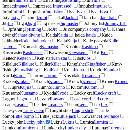
starline
Iam starline
Ice fishing
Ice fishing
Ima
Ima
Impact
Impact
Impressed
Impressed
Impulse
Impulse
Infini
Infini
Inquisitor
Inquisitor
Ivva
Ivva
Ivva
Ivva
Ixtys
Ixtys
Izumi
Izumi
Jackall
Jackall
Jara baits
Jara baits
Jib
Jib
Jig it
Jig it
Jig master
Jig master
Johnny fish
Johnny fish
Jpfishing
Jpfishing
Jrc
Jrc
Js company
Js company
Kahara
diving
Kahara diving
Kaida
Kaida
kaida
kaida
Kaida
baitholder
Kaida baitholder
Kaiju
Kaiju
Kalle paavola
Kalle
paavola
Kamasing
Kamasing
Kashima
Kashima
Kastmaster
Kastmaster
Kawasemi
Kawasemi
Kdf
Kdf
Keitech
Keitech
Ken star
Ken star
Kibs
Kibs
Killalure
Killalure
Killer
Killer
Kingfisher
Kingfisher
Kmv-
fishing
Kmv-fishing
Koi
Koi
Kona
Kona
Kondor
Kondor
Korda
Korda
korum
korum
Kosadaka
Kosadaka
Kraken
Kraken
Kranch
Kranch
Krench
Krench
Kroner
Kroner
Kujira
Kujira
Kumho
Kumho
Kutomi
Kutomi
Kuusamo
Kuusamo
Kyoda
Kyoda
Lacky craft
Lacky craft
Lagoon
Lagoon
Lav-md
Lav-md
Lead core
Lead core
Leader
Leader
Leaders
Leaders
Leon
Leon
Lex
Lex
Linesystem
Linesystem
Linght stick
Linght stick
Little
bomb
Little bomb
Little jack
Little jack
Lowrance
Lowrance
Lucky john
Lucky john
Lukris
Lukris
Lumica
Lumica
Lumicom
Lumicom
Lunker city
Lunker city
Luremax
Luremax