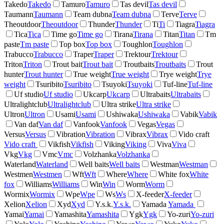
Takedo
Takedo
Tamuro
Tamuro
Tas devil
Tas devil
Taumann
Taumann
Team dubna
Team dubna
Terve
Terve
Theoutdoor
Theoutdoor
Thunder
Thunder
Ti
Ti
Tiagra
Tiagra
Tica
Tica
Time go
Time go
Tirana
Tirana
Titan
Titan
Tm
paste
Tm paste
Top box
Top box
Toughlon
Toughlon
Trabucco
Trabucco
Traper
Traper
Trektour
Trektour
Triton
Triton
Trout bait
Trout bait
Troutbaits
Troutbaits
Trout
hunter
Trout hunter
True weight
True weight
Trye weight
Trye
weight
Tsuribito
Tsuribito
Tsuyoki
Tsuyoki
Tuf-line
Tuf-line
Uf studio
Uf studio
Ukcarp
Ukcarp
Ultrabaits
Ultrabaits
Ultralightclub
Ultralightclub
Ultra strike
Ultra strike
Ultron
Ultron
Usami
Usami
Ushiwaka
Ushiwaka
Vabik
Vabik
Van daf
Van daf
Vanfook
Vanfook
Vegas
Vegas
Versus
Versus
Vibration
Vibration
Vibrax
Vibrax
Vido craft
Vido craft
Vikfish
Vikfish
Viking
Viking
Viva
Viva
Vkg
Vkg
Vmc
Vmc
Volzhanka
Volzhanka
Waterland
Waterland
Well baits
Well baits
Westman
Westman
Westmen
Westmen
Wft
Wft
Where
Where
White fox
White
fox
Williams
Williams
Win
Win
Worm
Worm
Wormix
Wormix
Wpe
Wpe
Ws
Ws
X-feeder
X-feeder
Xelion
Xelion
Xyd
Xyd
Y.s.k.
Y.s.k.
Yamada
Yamada
Yamai
Yamai
Yamashita
Yamashita
Ygk
Ygk
Yo-zuri
Yo-zuri