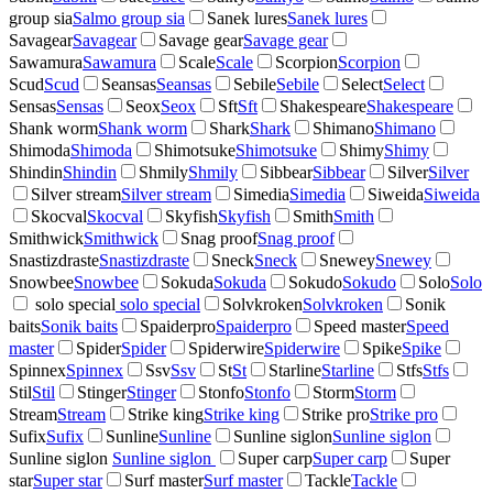
group sia
Salmo group sia
Sanek lures
Sanek lures
Savagear
Savagear
Savage gear
Savage gear
Sawamura
Sawamura
Scale
Scale
Scorpion
Scorpion
Scud
Scud
Seansas
Seansas
Sebile
Sebile
Select
Select
Sensas
Sensas
Seox
Seox
Sft
Sft
Shakespeare
Shakespeare
Shank worm
Shank worm
Shark
Shark
Shimano
Shimano
Shimoda
Shimoda
Shimotsuke
Shimotsuke
Shimy
Shimy
Shindin
Shindin
Shmily
Shmily
Sibbear
Sibbear
Silver
Silver
Silver stream
Silver stream
Simedia
Simedia
Siweida
Siweida
Skocval
Skocval
Skyfish
Skyfish
Smith
Smith
Smithwick
Smithwick
Snag proof
Snag proof
Snastizdraste
Snastizdraste
Sneck
Sneck
Snewey
Snewey
Snowbee
Snowbee
Sokuda
Sokuda
Sokudo
Sokudo
Solo
Solo
solo special
solo special
Solvkroken
Solvkroken
Sonik
baits
Sonik baits
Spaiderpro
Spaiderpro
Speed master
Speed
master
Spider
Spider
Spiderwire
Spiderwire
Spike
Spike
Spinnex
Spinnex
Ssv
Ssv
St
St
Starline
Starline
Stfs
Stfs
Stil
Stil
Stinger
Stinger
Stonfo
Stonfo
Storm
Storm
Stream
Stream
Strike king
Strike king
Strike pro
Strike pro
Sufix
Sufix
Sunline
Sunline
Sunline siglon
Sunline siglon
Sunline siglon
Sunline siglon
Super carp
Super carp
Super
star
Super star
Surf master
Surf master
Tackle
Tackle