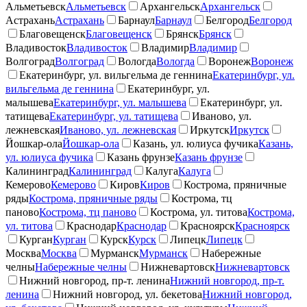
Альметьевск
Альметьевск
Архангельск
Архангельск
Астрахань
Астрахань
Барнаул
Барнаул
Белгород
Белгород
Благовещенск
Благовещенск
Брянск
Брянск
Владивосток
Владивосток
Владимир
Владимир
Волгоград
Волгоград
Вологда
Вологда
Воронеж
Воронеж
Екатеринбург, ул. вильгельма де геннина
Екатеринбург, ул.
вильгельма де геннина
Екатеринбург, ул.
малышева
Екатеринбург, ул. малышева
Екатеринбург, ул.
татищева
Екатеринбург, ул. татищева
Иваново, ул.
лежневская
Иваново, ул. лежневская
Иркутск
Иркутск
Йошкар-ола
Йошкар-ола
Казань, ул. юлиуса фучика
Казань,
ул. юлиуса фучика
Казань фрунзе
Казань фрунзе
Калининград
Калининград
Калуга
Калуга
Кемерово
Кемерово
Киров
Киров
Кострома, пряничные
ряды
Кострома, пряничные ряды
Кострома, тц
паново
Кострома, тц паново
Кострома, ул. титова
Кострома,
ул. титова
Краснодар
Краснодар
Красноярск
Красноярск
Курган
Курган
Курск
Курск
Липецк
Липецк
Москва
Москва
Мурманск
Мурманск
Набережные
челны
Набережные челны
Нижневартовск
Нижневартовск
Нижний новгород, пр-т. ленина
Нижний новгород, пр-т.
ленина
Нижний новгород, ул. бекетова
Нижний новгород,