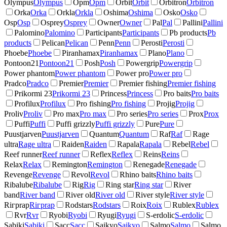
Olympus
Olympus
Opm
Opm
Orbit
Orbit
Orbitron
Orbitron
Orka
Orka
Orkla
Orkla
Oshima
Oshima
Osko
Osko
Osp
Osp
Osprey
Osprey
Owner
Owner
Pal
Pal
Pallini
Pallini
Palomino
Palomino
Participants
Participants
Pb products
Pb
products
Pelican
Pelican
Penn
Penn
Perosti
Perosti
Phoebe
Phoebe
Piranhamax
Piranhamax
Plano
Plano
Pontoon21
Pontoon21
Posh
Posh
Powergrip
Powergrip
Power phantom
Power phantom
Power pro
Power pro
Pradco
Pradco
Premier
Premier
Premier fishing
Premier fishing
Prikormi 23
Prikormi 23
Princess
Princess
Pro baits
Pro baits
Profilux
Profilux
Pro fishing
Pro fishing
Projig
Projig
Proliv
Proliv
Pro max
Pro max
Pro series
Pro series
Prox
Prox
Puffi
Puffi
Puffi grizzly
Puffi grizzly
Pure
Pure
Puustjarven
Puustjarven
Quantum
Quantum
Raf
Raf
Rage
ultra
Rage ultra
Raiden
Raiden
Rapala
Rapala
Rebel
Rebel
Reef runner
Reef runner
Reflex
Reflex
Reins
Reins
Relax
Relax
Remington
Remington
Renegade
Renegade
Revenge
Revenge
Revol
Revol
Rhino baits
Rhino baits
Ribalube
Ribalube
Rig
Rig
Ring star
Ring star
River
band
River band
River old
River old
River style
River style
Riгрrap
Riгрrap
Rodstars
Rodstars
Roix
Roix
Rublex
Rublex
Rvr
Rvr
Ryobi
Ryobi
Ryugi
Ryugi
S-erdolic
S-erdolic
Sabiki
Sabiki
Sacc
Sacc
Saikyo
Saikyo
Salmo
Salmo
Salmo