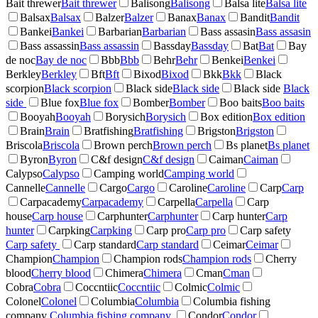
Bait threwer
Bait threwer
Balisong
Balisong
Balsa lite
Balsa lite
Balsax
Balsax
Balzer
Balzer
Banax
Banax
Bandit
Bandit
Bankei
Bankei
Barbarian
Barbarian
Bass assasin
Bass assasin
Bass assassin
Bass assassin
Bassday
Bassday
Bat
Bat
Bay
de noc
Bay de noc
Bbb
Bbb
Behr
Behr
Benkei
Benkei
Berkley
Berkley
Bft
Bft
Bixod
Bixod
Bkk
Bkk
Black
scorpion
Black scorpion
Black side
Black side
Black side
Black
side
Blue fox
Blue fox
Bomber
Bomber
Boo baits
Boo baits
Booyah
Booyah
Borysich
Borysich
Box edition
Box edition
Brain
Brain
Bratfishing
Bratfishing
Brigston
Brigston
Briscola
Briscola
Brown perch
Brown perch
Bs planet
Bs planet
Byron
Byron
C&f design
C&f design
Caiman
Caiman
Calypso
Calypso
Camping world
Camping world
Cannelle
Cannelle
Cargo
Cargo
Caroline
Caroline
Carp
Carp
Carpacademy
Carpacademy
Carpella
Carpella
Carp
house
Carp house
Carphunter
Carphunter
Carp hunter
Carp
hunter
Carpking
Carpking
Carp pro
Carp pro
Carp safety
Carp safety
Carp standard
Carp standard
Ceimar
Ceimar
Champion
Champion
Champion rods
Champion rods
Cherry
blood
Cherry blood
Chimera
Chimera
Cman
Cman
Cobra
Cobra
Coccntiic
Coccntiic
Colmic
Colmic
Colonel
Colonel
Columbia
Columbia
Columbia fishing
company
Columbia fishing company
Condor
Condor