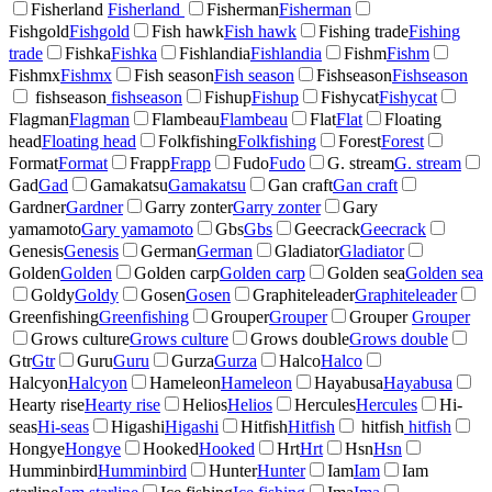
Fisherland
Fisherland
Fisherman
Fisherman
Fishgold
Fishgold
Fish hawk
Fish hawk
Fishing trade
Fishing
trade
Fishka
Fishka
Fishlandia
Fishlandia
Fishm
Fishm
Fishmx
Fishmx
Fish season
Fish season
Fishseason
Fishseason
fishseason
fishseason
Fishup
Fishup
Fishycat
Fishycat
Flagman
Flagman
Flambeau
Flambeau
Flat
Flat
Floating
head
Floating head
Folkfishing
Folkfishing
Forest
Forest
Format
Format
Frapp
Frapp
Fudo
Fudo
G. stream
G. stream
Gad
Gad
Gamakatsu
Gamakatsu
Gan craft
Gan craft
Gardner
Gardner
Garry zonter
Garry zonter
Gary
yamamoto
Gary yamamoto
Gbs
Gbs
Geecrack
Geecrack
Genesis
Genesis
German
German
Gladiator
Gladiator
Golden
Golden
Golden carp
Golden carp
Golden sea
Golden sea
Goldy
Goldy
Gosen
Gosen
Graphiteleader
Graphiteleader
Greenfishing
Greenfishing
Grouper
Grouper
Grouper
Grouper
Grows culture
Grows culture
Grows double
Grows double
Gtr
Gtr
Guru
Guru
Gurza
Gurza
Halco
Halco
Halcyon
Halcyon
Hameleon
Hameleon
Hayabusa
Hayabusa
Hearty rise
Hearty rise
Helios
Helios
Hercules
Hercules
Hi-
seas
Hi-seas
Higashi
Higashi
Hitfish
Hitfish
hitfish
hitfish
Hongye
Hongye
Hooked
Hooked
Hrt
Hrt
Hsn
Hsn
Humminbird
Humminbird
Hunter
Hunter
Iam
Iam
Iam