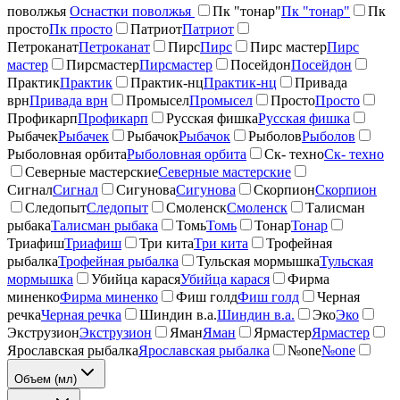
поволжья
Оснастки поволжья
Пк "тонар"
Пк "тонар"
Пк
просто
Пк просто
Патриот
Патриот
Петроканат
Петроканат
Пирс
Пирс
Пирс мастер
Пирс
мастер
Пирсмастер
Пирсмастер
Посейдон
Посейдон
Практик
Практик
Практик-нц
Практик-нц
Привада
врн
Привада врн
Промысел
Промысел
Просто
Просто
Профикарп
Профикарп
Русская фишка
Русская фишка
Рыбачек
Рыбачек
Рыбачок
Рыбачок
Рыболов
Рыболов
Рыболовная орбита
Рыболовная орбита
Ск- техно
Ск- техно
Северные мастерские
Северные мастерские
Сигнал
Сигнал
Сигунова
Сигунова
Скорпион
Скорпион
Следопыт
Следопыт
Смоленск
Смоленск
Талисман
рыбака
Талисман рыбака
Томь
Томь
Тонар
Тонар
Триафиш
Триафиш
Три кита
Три кита
Трофейная
рыбалка
Трофейная рыбалка
Тульская мормышка
Тульская
мормышка
Убийца карася
Убийца карася
Фирма
миненко
Фирма миненко
Фиш голд
Фиш голд
Черная
речка
Черная речка
Шиндин в.а.
Шиндин в.а.
Эко
Эко
Экструзион
Экструзион
Яман
Яман
Ярмастер
Ярмастер
Ярославская рыбалка
Ярославская рыбалка
№one
№one
Объем (мл)