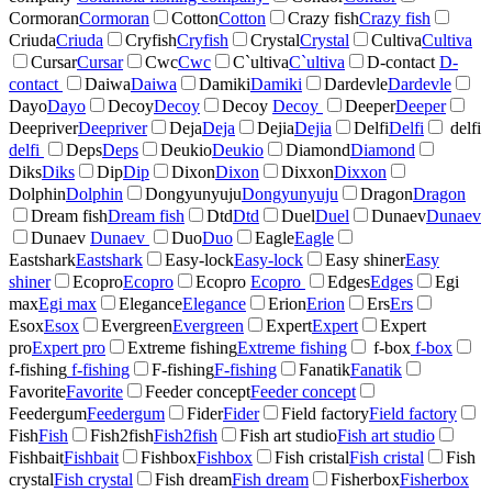
Cormoran
Cormoran
Cotton
Cotton
Crazy fish
Crazy fish
Criuda
Criuda
Cryfish
Cryfish
Crystal
Crystal
Cultiva
Cultiva
Cursar
Cursar
Cwc
Cwc
C`ultiva
C`ultiva
D-contact
D-
contact
Daiwa
Daiwa
Damiki
Damiki
Dardevle
Dardevle
Dayo
Dayo
Decoy
Decoy
Decoy
Decoy
Deeper
Deeper
Deepriver
Deepriver
Deja
Deja
Dejia
Dejia
Delfi
Delfi
delfi
delfi
Deps
Deps
Deukio
Deukio
Diamond
Diamond
Diks
Diks
Dip
Dip
Dixon
Dixon
Dixxon
Dixxon
Dolphin
Dolphin
Dongyunyuju
Dongyunyuju
Dragon
Dragon
Dream fish
Dream fish
Dtd
Dtd
Duel
Duel
Dunaev
Dunaev
Dunaev
Dunaev
Duo
Duo
Eagle
Eagle
Eastshark
Eastshark
Easy-lock
Easy-lock
Easy shiner
Easy
shiner
Ecopro
Ecopro
Ecopro
Ecopro
Edges
Edges
Egi
max
Egi max
Elegance
Elegance
Erion
Erion
Ers
Ers
Esox
Esox
Evergreen
Evergreen
Expert
Expert
Expert
pro
Expert pro
Extreme fishing
Extreme fishing
f-box
f-box
f-fishing
f-fishing
F-fishing
F-fishing
Fanatik
Fanatik
Favorite
Favorite
Feeder concept
Feeder concept
Feedergum
Feedergum
Fider
Fider
Field factory
Field factory
Fish
Fish
Fish2fish
Fish2fish
Fish art studio
Fish art studio
Fishbait
Fishbait
Fishbox
Fishbox
Fish cristal
Fish cristal
Fish
crystal
Fish crystal
Fish dream
Fish dream
Fisherbox
Fisherbox