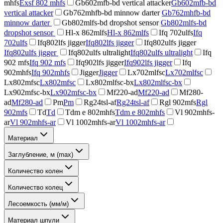
mhfs
Exsf 802 mhfs
Gb602mfb-bd vertical attacker
Gb602mfb-bd
vertical attacker
Gb762mhfb-bd minnow darter
Gb762mhfb-bd
minnow darter
Gb802mlfs-bd dropshot sensor
Gb802mlfs-bd
dropshot sensor
Hl-x 862mlfs
Hl-x 862mlfs
Ifq 702ulfs
Ifq
702ulfs
Ifq802lfs jigger
Ifq802lfs jigger
Ifq802ulfs jigger
Ifq802ulfs jigger
Ifq802ulfs ultralight
Ifq802ulfs ultralight
Ifq
902 mfs
Ifq 902 mfs
Ifq902lfs jigger
Ifq902lfs jigger
Ifq
902mhfs
Ifq 902mhfs
Jigger
Jigger
Lx702mlfsc
Lx702mlfsc
Lx802mfsc
Lx802mfsc
Lx802mlfsc-bx
Lx802mlfsc-bx
Lx902mfsc-bx
Lx902mfsc-bx
Mf220-ad
Mf220-ad
Mf280-
ad
Mf280-ad
Pm
Pm
Rg24tsl-af
Rg24tsl-af
Rgl 902mfs
Rgl
902mfs
Td
Td
Tdm e 802mhfs
Tdm e 802mhfs
Vl 902mhfs-
ar
Vl 902mhfs-ar
Vl 1002mhfs-ar
Vl 1002mhfs-ar
Материал
Заглубление, м (max)
Количество колен
Количество колец
Лесоемкость (мм/м)
Материал шпули