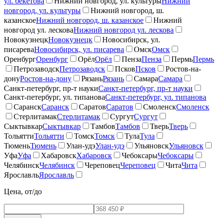
ул. бекетова
Нижний новгород, ул. культуры
Нижний
новгород, ул. культуры
Нижний новгород, ш.
казанское
Нижний новгород, ш. казанское
Нижний
новгород ул. лескова
Нижний новгород ул. лескова
Новокузнецк
Новокузнецк
Новосибирск, ул.
писарева
Новосибирск, ул. писарева
Омск
Омск
Оренбург
Оренбург
Орёл
Орёл
Пенза
Пенза
Пермь
Пермь
Петрозаводск
Петрозаводск
Псков
Псков
Ростов-на-
дону
Ростов-на-дону
Рязань
Рязань
Самара
Самара
Санкт-петербург, пр-т науки
Санкт-петербург, пр-т науки
Санкт-петербург, ул. типанова
Санкт-петербург, ул. типанова
Саранск
Саранск
Саратов
Саратов
Смоленск
Смоленск
Стерлитамак
Стерлитамак
Сургут
Сургут
Сыктывкар
Сыктывкар
Тамбов
Тамбов
Тверь
Тверь
Тольятти
Тольятти
Томск
Томск
Тула
Тула
Тюмень
Тюмень
Улан-удэ
Улан-удэ
Ульяновск
Ульяновск
Уфа
Уфа
Хабаровск
Хабаровск
Чебоксары
Чебоксары
Челябинск
Челябинск
Череповец
Череповец
Чита
Чита
Ярославль
Ярославль
Цена, от/до