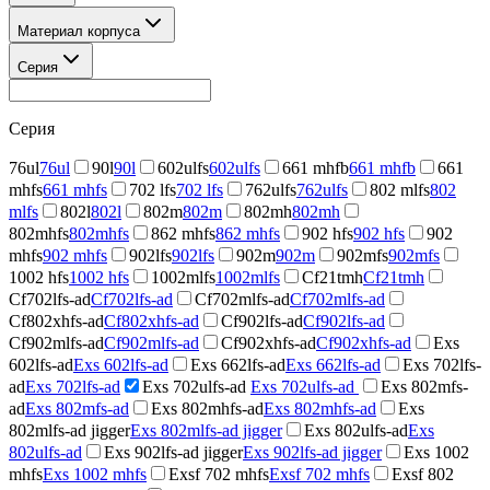
Материал корпуса
Серия
Серия
76ul
76ul
90l
90l
602ulfs
602ulfs
661 mhfb
661 mhfb
661
mhfs
661 mhfs
702 lfs
702 lfs
762ulfs
762ulfs
802 mlfs
802
mlfs
802l
802l
802m
802m
802mh
802mh
802mhfs
802mhfs
862 mhfs
862 mhfs
902 hfs
902 hfs
902
mhfs
902 mhfs
902lfs
902lfs
902m
902m
902mfs
902mfs
1002 hfs
1002 hfs
1002mlfs
1002mlfs
Cf21tmh
Cf21tmh
Cf702lfs-ad
Cf702lfs-ad
Cf702mlfs-ad
Cf702mlfs-ad
Cf802xhfs-ad
Cf802xhfs-ad
Cf902lfs-ad
Cf902lfs-ad
Cf902mlfs-ad
Cf902mlfs-ad
Cf902xhfs-ad
Cf902xhfs-ad
Exs
602lfs-ad
Exs 602lfs-ad
Exs 662lfs-ad
Exs 662lfs-ad
Exs 702lfs-
ad
Exs 702lfs-ad
Exs 702ulfs-ad
Exs 702ulfs-ad
Exs 802mfs-
ad
Exs 802mfs-ad
Exs 802mhfs-ad
Exs 802mhfs-ad
Exs
802mlfs-ad jigger
Exs 802mlfs-ad jigger
Exs 802ulfs-ad
Exs
802ulfs-ad
Exs 902lfs-ad jigger
Exs 902lfs-ad jigger
Exs 1002
mhfs
Exs 1002 mhfs
Exsf 702 mhfs
Exsf 702 mhfs
Exsf 802