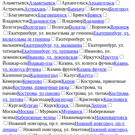
Альметьевск
Альметьевск
Архангельск
Архангельск
Астрахань
Астрахань
Барнаул
Барнаул
Белгород
Белгород
Благовещенск
Благовещенск
Брянск
Брянск
Владивосток
Владивосток
Владимир
Владимир
Волгоград
Волгоград
Вологда
Вологда
Воронеж
Воронеж
Екатеринбург, ул. вильгельма де геннина
Екатеринбург, ул.
вильгельма де геннина
Екатеринбург, ул.
малышева
Екатеринбург, ул. малышева
Екатеринбург, ул.
татищева
Екатеринбург, ул. татищева
Иваново, ул.
лежневская
Иваново, ул. лежневская
Иркутск
Иркутск
Йошкар-ола
Йошкар-ола
Казань, ул. юлиуса фучика
Казань,
ул. юлиуса фучика
Казань фрунзе
Казань фрунзе
Калининград
Калининград
Калуга
Калуга
Кемерово
Кемерово
Киров
Киров
Кострома, пряничные
ряды
Кострома, пряничные ряды
Кострома, тц
паново
Кострома, тц паново
Кострома, ул. титова
Кострома,
ул. титова
Краснодар
Краснодар
Красноярск
Красноярск
Курган
Курган
Курск
Курск
Липецк
Липецк
Москва
Москва
Мурманск
Мурманск
Набережные
челны
Набережные челны
Нижневартовск
Нижневартовск
Нижний новгород, пр-т. ленина
Нижний новгород, пр-т.
ленина
Нижний новгород, ул. бекетова
Нижний новгород,