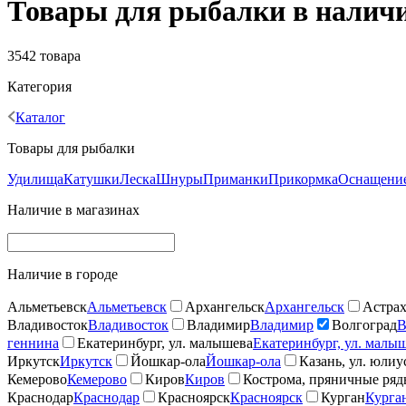
Товары для рыбалки в наличи
3542 товара
Категория
Каталог
Товары для рыбалки
Удилища
Катушки
Леска
Шнуры
Приманки
Прикормка
Оснащение
Наличие в магазинах
Наличие в городе
Альметьевск
Альметьевск
Архангельск
Архангельск
Астрах
Владивосток
Владивосток
Владимир
Владимир
Волгоград
В
геннина
Екатеринбург, ул. малышева
Екатеринбург, ул. малы
Иркутск
Иркутск
Йошкар-ола
Йошкар-ола
Казань, ул. юлиу
Кемерово
Кемерово
Киров
Киров
Кострома, пряничные ря
Краснодар
Краснодар
Красноярск
Красноярск
Курган
Курга