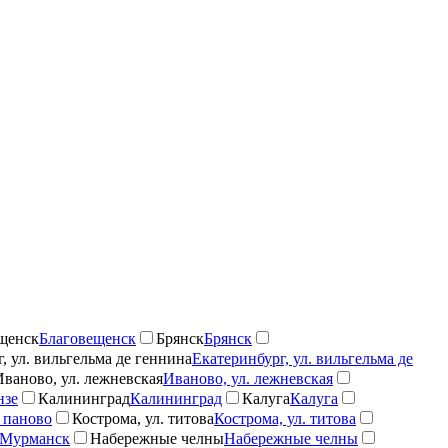
щенск
Благовещенск
Брянск
Брянск
, ул. вильгельма де геннина
Екатеринбург, ул. вильгельма де
Иваново, ул. лежневская
Иваново, ул. лежневская
нзе
Калининград
Калининград
Калуга
Калуга
 паново
Кострома, ул. титова
Кострома, ул. титова
Мурманск
Набережные челны
Набережные челны