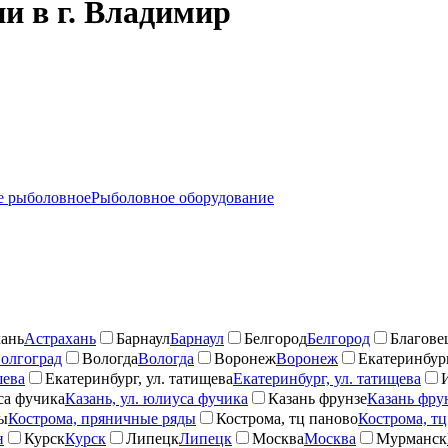
и в г. Владимир
 рыболовное
Рыболовное оборудование
ань
Астрахань
Барнаул
Барнаул
Белгород
Белгород
Благове
олгоград
Вологда
Вологда
Воронеж
Воронеж
Екатеринбург
шева
Екатеринбург, ул. татищева
Екатеринбург, ул. татищева
са фучика
Казань, ул. юлиуса фучика
Казань фрунзе
Казань фру
ды
Кострома, пряничные ряды
Кострома, тц паново
Кострома, тц
н
Курск
Курск
Липецк
Липецк
Москва
Москва
Мурманск