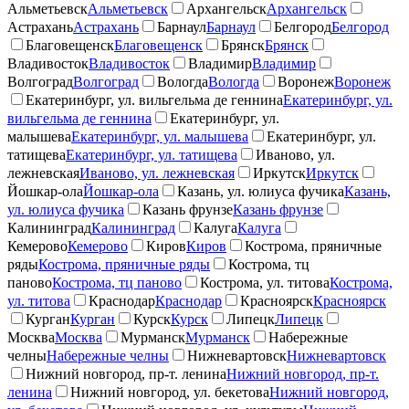
Альметьевск
Альметьевск
Архангельск
Архангельск
Астрахань
Астрахань
Барнаул
Барнаул
Белгород
Белгород
Благовещенск
Благовещенск
Брянск
Брянск
Владивосток
Владивосток
Владимир
Владимир
Волгоград
Волгоград
Вологда
Вологда
Воронеж
Воронеж
Екатеринбург, ул. вильгельма де геннина
Екатеринбург, ул.
вильгельма де геннина
Екатеринбург, ул.
малышева
Екатеринбург, ул. малышева
Екатеринбург, ул.
татищева
Екатеринбург, ул. татищева
Иваново, ул.
лежневская
Иваново, ул. лежневская
Иркутск
Иркутск
Йошкар-ола
Йошкар-ола
Казань, ул. юлиуса фучика
Казань,
ул. юлиуса фучика
Казань фрунзе
Казань фрунзе
Калининград
Калининград
Калуга
Калуга
Кемерово
Кемерово
Киров
Киров
Кострома, пряничные
ряды
Кострома, пряничные ряды
Кострома, тц
паново
Кострома, тц паново
Кострома, ул. титова
Кострома,
ул. титова
Краснодар
Краснодар
Красноярск
Красноярск
Курган
Курган
Курск
Курск
Липецк
Липецк
Москва
Москва
Мурманск
Мурманск
Набережные
челны
Набережные челны
Нижневартовск
Нижневартовск
Нижний новгород, пр-т. ленина
Нижний новгород, пр-т.
ленина
Нижний новгород, ул. бекетова
Нижний новгород,