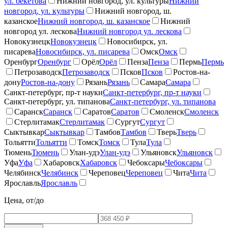
ул. бекетова
Нижний новгород, ул. культуры
Нижний
новгород, ул. культуры
Нижний новгород, ш.
казанское
Нижний новгород, ш. казанское
Нижний
новгород ул. лескова
Нижний новгород ул. лескова
Новокузнецк
Новокузнецк
Новосибирск, ул.
писарева
Новосибирск, ул. писарева
Омск
Омск
Оренбург
Оренбург
Орёл
Орёл
Пенза
Пенза
Пермь
Пермь
Петрозаводск
Петрозаводск
Псков
Псков
Ростов-на-
дону
Ростов-на-дону
Рязань
Рязань
Самара
Самара
Санкт-петербург, пр-т науки
Санкт-петербург, пр-т науки
Санкт-петербург, ул. типанова
Санкт-петербург, ул. типанова
Саранск
Саранск
Саратов
Саратов
Смоленск
Смоленск
Стерлитамак
Стерлитамак
Сургут
Сургут
Сыктывкар
Сыктывкар
Тамбов
Тамбов
Тверь
Тверь
Тольятти
Тольятти
Томск
Томск
Тула
Тула
Тюмень
Тюмень
Улан-удэ
Улан-удэ
Ульяновск
Ульяновск
Уфа
Уфа
Хабаровск
Хабаровск
Чебоксары
Чебоксары
Челябинск
Челябинск
Череповец
Череповец
Чита
Чита
Ярославль
Ярославль
Цена, от/до