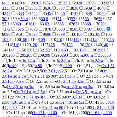
м
10 м
10 м
20
20
25
25
25
25
28
28
30
30
32
32
33
33
34
34
35
35
36
36
37
37
38
38
39
39
40
40
42
42
43
43
44
44
45
45
46
46
47
47
48
48
50
50
50
50
50 м
50 м
50,8
50,8
51
51
53
53
55
55
56
56
57
57
60
60
61
61
63
63
65
65
67
67
68
68
70
70
72
72
75
75
76
76
78
78
80
80
85
85
87
87
88
88
90
90
91
91
95
95
96
96
98
98
100
100
105
105
105
105
106
106
109
109
110
110
112
112
114
114
115
115
118
118
120
120
125
125
128
128
130
130
140
140
144
144
150
150
152
152
160
160
180
180
190
190
200
200
205
205
209
209
290
290
300 м
300 м
350
350
До 1,5м
До 1,5м
До 2,5 м
До 2,5 м
До 2,5м
До 2,5м
До
40
До 40
До 80
До 80
До 200
До 200
От 1,51 до 2м
От 1,51
до 2м
От 2,01 до 2,5
От 2,01 до 2,5
От 2,01м до 2,5м
От
2,01м до 2,5м
От 2,51 до 3
От 2,51 до 3
От 2,51 до 3,5 м
От
2,51 до 3,5 м
От 2,51 до 3,5м
От 2,51 до 3,5м
От 2,51м до
3м
От 2,51м до 3м
от 2,51м до 3м
от 2,51м до 3м
От 3,01м
до 3,5м
От 3,01м до 3,5м
От 3,51 до 4 м
От 3,51 до 4 м
От
3,51 до 4м
От 3,51 до 4м
От 3,51м
От 3,51м
От 4,01 до 5
м
От 4,01 до 5 м
От 4,01 до 5м
От 4,01 до 5м
От 41 до 80
От
41 до 80
От 41 до 80
От 41 до 80
От 81 до 120
От 81 до 120
От 121 до 160
От 121 до 160
От 161 до 200
От 161 до 200