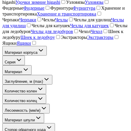
higashi
Удочки зимние higashi
Узловязы
Узловязы
Фидерные
Фидерные
Фурнитура
Фурнитура
Хранение и
транспортировка
Хранение и транспортировка
Черпаки
Черпаки
Чехлы
Чехлы
Чехлы для удилищ
Чехлы
для удилищ
Чехлы для катушек
Чехлы для катушек
Чехлы
для ледобуров
Чехлы для ледобуров
Чехол
Чехол
Шнек к
ледобуру
Шнек к ледобуру
Экстракторы
Экстракторы
Ящики
Ящики
Материал корпуса
Серия
Материал
Заглубление, м (max)
Количество колен
Количество колец
Лесоемкость (мм/м)
Материал шпули
Стопор обратного хода