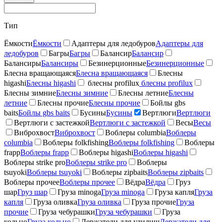
Тип
Ёмкости
Ёмкости
Адаптеры для ледобуров
Адаптеры для
ледобуров
Багры
Багры
Балансир
Балансир
Балансиры
Балансиры
Безинерционные
Безинерционные
Блесна вращающаяся
Блесна вращающаяся
Блесны
higashi
Блесны higashi
блесны profilux
блесны profilux
Блесны зимние
Блесны зимние
Блесны летние
Блесны
летние
Блесны прочие
Блесны прочие
Бойлы gbs
baits
Бойлы gbs baits
Бусины
Бусины
Вертлюги
Вертлюги
Вертлюги с застежкой
Вертлюги с застежкой
Весы
Весы
Виброхвост
Виброхвост
Воблеры columbia
Воблеры
columbia
Воблеры folkfishing
Воблеры folkfishing
Воблеры
frapp
Воблеры frapp
Воблеры higashi
Воблеры higashi
Воблеры strike pro
Воблеры strike pro
Воблеры
tsuyoki
Воблеры tsuyoki
Воблеры zipbaits
Воблеры zipbaits
Воблеры прочее
Воблеры прочее
Вёдра
Вёдра
Груз
шар
Груз шар
Груза minoga
Груза minoga
Груза капля
Груза
капля
Груза оливка
Груза оливка
Груза прочие
Груза
прочие
Груза чебурашки
Груза чебурашки
Груза
кольцо
Груза кольцо
Держатели для удилищ
Держатели для