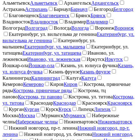
Альметьевск
Альметьевск
Архангельск
Архангельск
Астрахань
Астрахань
Барнаул
Барнаул
Белгород
Белгород
Благовещенск
Благовещенск
Брянск
Брянск
Владивосток
Владивосток
Владимир
Владимир
Волгоград
Волгоград
Вологда
Вологда
Воронеж
Воронеж
Екатеринбург, ул. вильгельма де геннина
Екатеринбург, ул.
вильгельма де геннина
Екатеринбург, ул.
малышева
Екатеринбург, ул. малышева
Екатеринбург, ул.
татищева
Екатеринбург, ул. татищева
Иваново, ул.
лежневская
Иваново, ул. лежневская
Иркутск
Иркутск
Йошкар-ола
Йошкар-ола
Казань, ул. юлиуса фучика
Казань,
ул. юлиуса фучика
Казань фрунзе
Казань фрунзе
Калининград
Калининград
Калуга
Калуга
Кемерово
Кемерово
Киров
Киров
Кострома, пряничные
ряды
Кострома, пряничные ряды
Кострома, тц
паново
Кострома, тц паново
Кострома, ул. титова
Кострома,
ул. титова
Краснодар
Краснодар
Красноярск
Красноярск
Курган
Курган
Курск
Курск
Липецк
Липецк
Москва
Москва
Мурманск
Мурманск
Набережные
челны
Набережные челны
Нижневартовск
Нижневартовск
Нижний новгород, пр-т. ленина
Нижний новгород, пр-т.
ленина
Нижний новгород, ул. бекетова
Нижний новгород,