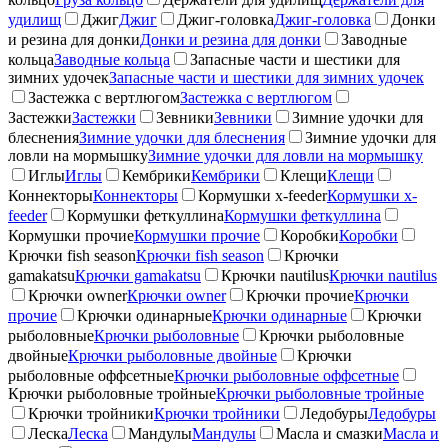
удилищ
Джиг
Джиг
Джиг-головка
Джиг-головка
Донки
и резина для донки
Донки и резина для донки
Заводные
кольца
Заводные кольца
Запасные части и шестики для
зимних удочек
Запасные части и шестики для зимних удочек
Застежка с вертлюгом
Застежка с вертлюгом
Застежки
Застежки
Зевники
Зевники
Зимние удочки для
блеснения
Зимние удочки для блеснения
Зимние удочки для
ловли на мормышку
Зимние удочки для ловли на мормышку
Иглы
Иглы
Кембрики
Кембрики
Клещи
Клещи
Коннекторы
Коннекторы
Кормушки x-feeder
Кормушки x-
feeder
Кормушки феткуллина
Кормушки феткуллина
Кормушки прочие
Кормушки прочие
Коробки
Коробки
Крючки fish season
Крючки fish season
Крючки
gamakatsu
Крючки gamakatsu
Крючки nautilus
Крючки nautilus
Крючки owner
Крючки owner
Крючки прочие
Крючки
прочие
Крючки одинарные
Крючки одинарные
Крючки
рыболовные
Крючки рыболовные
Крючки рыболовные
двойные
Крючки рыболовные двойные
Крючки
рыболовные оффсетные
Крючки рыболовные оффсетные
Крючки рыболовные тройные
Крючки рыболовные тройные
Крючки тройники
Крючки тройники
Ледобуры
Ледобуры
Леска
Леска
Мандулы
Мандулы
Масла и смазки
Масла и