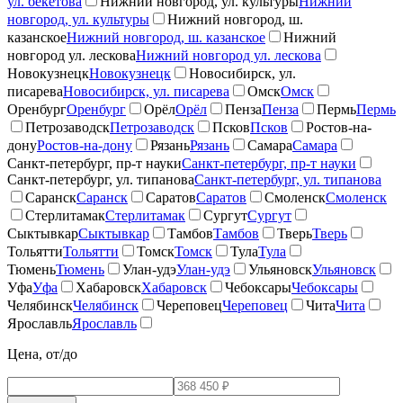
ул. бекетова
Нижний новгород, ул. культуры
Нижний
новгород, ул. культуры
Нижний новгород, ш.
казанское
Нижний новгород, ш. казанское
Нижний
новгород ул. лескова
Нижний новгород ул. лескова
Новокузнецк
Новокузнецк
Новосибирск, ул.
писарева
Новосибирск, ул. писарева
Омск
Омск
Оренбург
Оренбург
Орёл
Орёл
Пенза
Пенза
Пермь
Пермь
Петрозаводск
Петрозаводск
Псков
Псков
Ростов-на-
дону
Ростов-на-дону
Рязань
Рязань
Самара
Самара
Санкт-петербург, пр-т науки
Санкт-петербург, пр-т науки
Санкт-петербург, ул. типанова
Санкт-петербург, ул. типанова
Саранск
Саранск
Саратов
Саратов
Смоленск
Смоленск
Стерлитамак
Стерлитамак
Сургут
Сургут
Сыктывкар
Сыктывкар
Тамбов
Тамбов
Тверь
Тверь
Тольятти
Тольятти
Томск
Томск
Тула
Тула
Тюмень
Тюмень
Улан-удэ
Улан-удэ
Ульяновск
Ульяновск
Уфа
Уфа
Хабаровск
Хабаровск
Чебоксары
Чебоксары
Челябинск
Челябинск
Череповец
Череповец
Чита
Чита
Ярославль
Ярославль
Цена, от/до