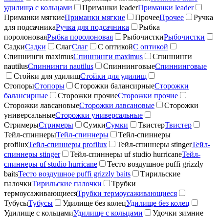
удилища с кольцами
Приманки leader
Приманки leader
Приманки мягкие
Приманки мягкие
Прочее
Прочее
Ручка
для подсачника
Ручка для подсачника
Рыбка
поролоновая
Рыбка поролоновая
Рыбочистки
Рыбочистки
Садки
Садки
Слаг
Слаг
С оптикой
С оптикой
Спиннинги maximus
Спиннинги maximus
Спиннинги
nautilus
Спиннинги nautilus
Спиннинговые
Спиннинговые
Стойки для удилищ
Стойки для удилищ
Стопоры
Стопоры
Сторожки балансирные
Сторожки
балансирные
Сторожки прочие
Сторожки прочие
Сторожки лавсановые
Сторожки лавсановые
Сторожки
универсальные
Сторожки универсальные
Стримеры
Стримеры
Сумки
Сумки
Твистер
Твистер
Тейл-спиннеры
Тейл-спиннеры
Тейл-спиннеры
profilux
Тейл-спиннеры profilux
Тейл-спиннеры stinger
Тейл-
спиннеры stinger
Тейл-спиннеры uf studio hurricane
Тейл-
спиннеры uf studio hurricane
Тесто воздушное puffi grizzly
baits
Тесто воздушное puffi grizzly baits
Тирильские
палочки
Тирильские палочки
Трубки
термоусаживающиеся
Трубки термоусаживающиеся
Тубусы
Тубусы
Удилище без колец
Удилище без колец
Удилище с кольцами
Удилище с кольцами
Удочки зимние