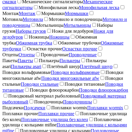
смазки
Механические сигнализаторы
Механические
сигнализаторы
Монофильная леска
Монофильная леска
Монтаж
Монтаж
Мормышки
Мормышки
Мотовила
Мотовила
Мотовило и поводочницы
Мотовило и
поводочницы
Мотыльницы
Мотыльницы
Наборы
грузов
Наборы грузов
Ножи для ледобуров
Ножи для
ледобуров
Ножницы
Ножницы
Обжимная
трубка
Обжимная трубка
Обжимные трубочки
Обжимные
трубочки
Оснастки прочие
Оснастки прочие
Отцепы
Отцепы
Проводочные
Проводочные
Пакеты
Пакеты
Пилькеры
Пилькеры
Пилькеры
asari
Пилькеры asari
Плетёный шнур
Плетёный шнур
Поводки вольфрамовые
Поводки вольфрамовые
Поводки
многожильные afw
Поводки многожильные afw
Поводки
стальные
Поводки стальные
Поводки титановые
Поводки
титановые
Поводки флюорокарбон
Поводки флюорокарбон
Поводковый материал рыболовный
Поводковый материал
рыболовный
Поводочницы
Поводочницы
Подсачеки
Подсачеки
Поплавки wormix
Поплавки wormix
Поплавки прочие
Поплавки прочие
Поплавочные удилища
без колец
Поплавочные удилища без колец
Поплавочные
удилища с кольцами mifine
Поплавочные удилища с кольцами
mifine
Попловочные удилища с кольцами
Попловочные