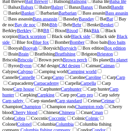
Bait threwer
Bait threwer
Balisong
Balisong
Balsa lite
Balsa lite
Balsax
Balsax
Balzer
Balzer
Banax
Banax
Bandit
Bandit
Bankei
Bankei
Barbarian
Barbarian
Bass assasin
Bass assasin
Bass assassin
Bass assassin
Bassday
Bassday
Bat
Bat
Bay
de noc
Bay de noc
Bbb
Bbb
Behr
Behr
Benkei
Benkei
Berkley
Berkley
Bft
Bft
Bixod
Bixod
Bkk
Bkk
Black
scorpion
Black scorpion
Black side
Black side
Black side
Black
side
Blue fox
Blue fox
Bomber
Bomber
Boo baits
Boo baits
Booyah
Booyah
Borysich
Borysich
Box edition
Box edition
Brain
Brain
Bratfishing
Bratfishing
Brigston
Brigston
Briscola
Briscola
Brown perch
Brown perch
Bs planet
Bs planet
Byron
Byron
C&f design
C&f design
Caiman
Caiman
Calypso
Calypso
Camping world
Camping world
Cannelle
Cannelle
Cargo
Cargo
Caroline
Caroline
Carp
Carp
Carpacademy
Carpacademy
Carpella
Carpella
Carp
house
Carp house
Carphunter
Carphunter
Carp hunter
Carp
hunter
Carpking
Carpking
Carp pro
Carp pro
Carp safety
Carp safety
Carp standard
Carp standard
Ceimar
Ceimar
Champion
Champion
Champion rods
Champion rods
Cherry
blood
Cherry blood
Chimera
Chimera
Cman
Cman
Cobra
Cobra
Coccntiic
Coccntiic
Colmic
Colmic
Colonel
Colonel
Columbia
Columbia
Columbia fishing
company
Columbia fishing company
Condor
Condor