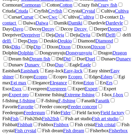
Cormoran
Cormoran
Cotton
Cotton
Crazy fish
Crazy fish
Criuda
Criuda
Cryfish
Cryfish
Crystal
Crystal
Cultiva
Cultiva
Cursar
Cursar
Cwc
Cwc
C`ultiva
C`ultiva
D-contact
D-
contact
Daiwa
Daiwa
Damiki
Damiki
Dardevle
Dardevle
Dayo
Dayo
Decoy
Decoy
Decoy
Decoy
Deeper
Deeper
Deepriver
Deepriver
Deja
Deja
Dejia
Dejia
Delfi
Delfi
delfi
delfi
Deps
Deps
Deukio
Deukio
Diamond
Diamond
Diks
Diks
Dip
Dip
Dixon
Dixon
Dixxon
Dixxon
Dolphin
Dolphin
Dongyunyuju
Dongyunyuju
Dragon
Dragon
Dream fish
Dream fish
Dtd
Dtd
Duel
Duel
Dunaev
Dunaev
Dunaev
Dunaev
Duo
Duo
Eagle
Eagle
Eastshark
Eastshark
Easy-lock
Easy-lock
Easy shiner
Easy
shiner
Ecopro
Ecopro
Ecopro
Ecopro
Edges
Edges
Egi
max
Egi max
Elegance
Elegance
Erion
Erion
Ers
Ers
Esox
Esox
Evergreen
Evergreen
Expert
Expert
Expert
pro
Expert pro
Extreme fishing
Extreme fishing
f-box
f-box
f-fishing
f-fishing
F-fishing
F-fishing
Fanatik
Fanatik
Favorite
Favorite
Feeder concept
Feeder concept
Feedergum
Feedergum
Fider
Fider
Field factory
Field factory
Fish
Fish
Fish2fish
Fish2fish
Fish art studio
Fish art studio
Fishbait
Fishbait
Fishbox
Fishbox
Fish cristal
Fish cristal
Fish
crystal
Fish crystal
Fish dream
Fish dream
Fisherbox
Fisherbox