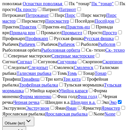
поволжья
Оснастки поволжья
Пк "тонар"
Пк "тонар"
Пк
просто
Пк просто
Патриот
Патриот
Петроканат
Петроканат
Пирс
Пирс
Пирс мастер
Пирс
мастер
Пирсмастер
Пирсмастер
Посейдон
Посейдон
Практик
Практик
Практик-нц
Практик-нц
Привада
врн
Привада врн
Промысел
Промысел
Просто
Просто
Профикарп
Профикарп
Русская фишка
Русская фишка
Рыбачек
Рыбачек
Рыбачок
Рыбачок
Рыболов
Рыболов
Рыболовная орбита
Рыболовная орбита
Ск- техно
Ск- техно
Северные мастерские
Северные мастерские
Сигнал
Сигнал
Сигунова
Сигунова
Скорпион
Скорпион
Следопыт
Следопыт
Смоленск
Смоленск
Талисман
рыбака
Талисман рыбака
Томь
Томь
Тонар
Тонар
Триафиш
Триафиш
Три кита
Три кита
Трофейная
рыбалка
Трофейная рыбалка
Тульская мормышка
Тульская
мормышка
Убийца карася
Убийца карася
Фирма
миненко
Фирма миненко
Фиш голд
Фиш голд
Черная
речка
Черная речка
Шиндин в.а.
Шиндин в.а.
Эко
Эко
Экструзион
Экструзион
Яман
Яман
Ярмастер
Ярмастер
Ярославская рыбалка
Ярославская рыбалка
№one
№one
Объем (мл)