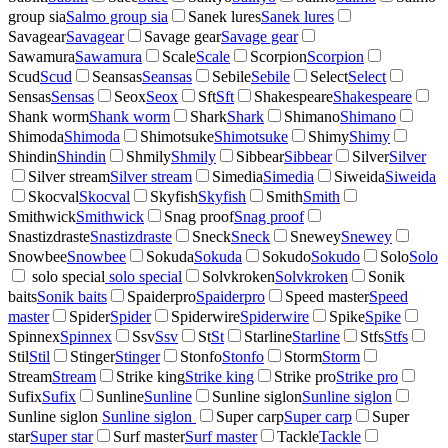
group sia
Salmo group sia
Sanek lures
Sanek lures
Savagear
Savagear
Savage gear
Savage gear
Sawamura
Sawamura
Scale
Scale
Scorpion
Scorpion
Scud
Scud
Seansas
Seansas
Sebile
Sebile
Select
Select
Sensas
Sensas
Seox
Seox
Sft
Sft
Shakespeare
Shakespeare
Shank worm
Shank worm
Shark
Shark
Shimano
Shimano
Shimoda
Shimoda
Shimotsuke
Shimotsuke
Shimy
Shimy
Shindin
Shindin
Shmily
Shmily
Sibbear
Sibbear
Silver
Silver
Silver stream
Silver stream
Simedia
Simedia
Siweida
Siweida
Skocval
Skocval
Skyfish
Skyfish
Smith
Smith
Smithwick
Smithwick
Snag proof
Snag proof
Snastizdraste
Snastizdraste
Sneck
Sneck
Snewey
Snewey
Snowbee
Snowbee
Sokuda
Sokuda
Sokudo
Sokudo
Solo
Solo
solo special
solo special
Solvkroken
Solvkroken
Sonik
baits
Sonik baits
Spaiderpro
Spaiderpro
Speed master
Speed
master
Spider
Spider
Spiderwire
Spiderwire
Spike
Spike
Spinnex
Spinnex
Ssv
Ssv
St
St
Starline
Starline
Stfs
Stfs
Stil
Stil
Stinger
Stinger
Stonfo
Stonfo
Storm
Storm
Stream
Stream
Strike king
Strike king
Strike pro
Strike pro
Sufix
Sufix
Sunline
Sunline
Sunline siglon
Sunline siglon
Sunline siglon
Sunline siglon
Super carp
Super carp
Super
star
Super star
Surf master
Surf master
Tackle
Tackle