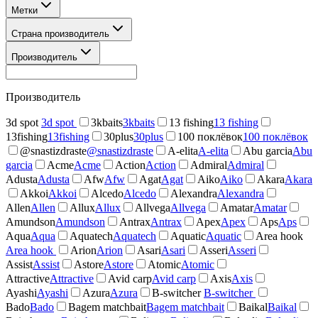
Метки
Страна производитель
Производитель
Производитель
3d spot
3d spot
3kbaits
3kbaits
13 fishing
13 fishing
13fishing
13fishing
30plus
30plus
100 поклёвок
100 поклёвок
@snastizdraste
@snastizdraste
A-elita
A-elita
Abu garcia
Abu
garcia
Acme
Acme
Action
Action
Admiral
Admiral
Adusta
Adusta
Afw
Afw
Agat
Agat
Aiko
Aiko
Akara
Akara
Akkoi
Akkoi
Alcedo
Alcedo
Alexandra
Alexandra
Allen
Allen
Allux
Allux
Allvega
Allvega
Amatar
Amatar
Amundson
Amundson
Antrax
Antrax
Apex
Apex
Aps
Aps
Aqua
Aqua
Aquatech
Aquatech
Aquatic
Aquatic
Area hook
Area hook
Arion
Arion
Asari
Asari
Asseri
Asseri
Assist
Assist
Astore
Astore
Atomic
Atomic
Attractive
Attractive
Avid carp
Avid carp
Axis
Axis
Ayashi
Ayashi
Azura
Azura
B-switcher
B-switcher
Bado
Bado
Bagem matchbait
Bagem matchbait
Baikal
Baikal