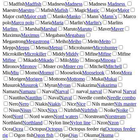
Madfish
Madfish
Madness
Madness
Madness
Madness
Maestro
Maestro
Mafish
Mafish
Magic
Magic
Major
Major
Major craft
Major craft
Manko
Manko
Mann`s
Mann`s
Marco
polo
Marco polo
Maria
Maria
Marlin's
Marlin's
Marlins
Marlins
Marshal
Marshal
Maruto
Maruto
Maver
Maver
Maximus
Maximus
Megabass
Megabass
Megastrong
Megastrong
Meiho
Meiho
Meito
Meito
Mepps
Mepps
Metsui
Metsui
Microhunter
Microhunter
Microkiller
Microkiller
Middy
Middy
Mifine
Mifine
Mifine
Mifine
Mikado
Mikado
Milo
Milo
Minoga
Minoga
Mironov
Mironov
Mister cro
Mister cro
Mitchell
Mitchell
Miu
Miu
Momoi
Momoi
Mooselook
Mooselook
Mora
Mora
Morigen
Morigen
Mottomo
Mottomo
Mukai
Mukai
Musurok
Musurok
Myran
Myran
Nakazima
Nakazima
Namazu
Namazu
Narval
Narval
narval
narval
Narval
Narval
Nautilus
Nautilus
Naval
Naval
Needle combo
Needle combo
Nero
Nero
Niakis
Niakis
Nice
Nice
Nils master
Nils master
Nisus
Nisus
Nixx
Nixx
Nizhfish
Nizhfish
Noike
Noike
Nord
Nord
Nord waters
Nord waters
Norstream
Norstream
Northland
Northland
Nylon line
Nylon line
Nzon
Nzon
Ocea
Ocea
Octopus
Octopus
Octopus feeder rig
Octopus feeder
rig
Ogon fish
Ogon fish
Ojas
Ojas
Okuma
Okuma