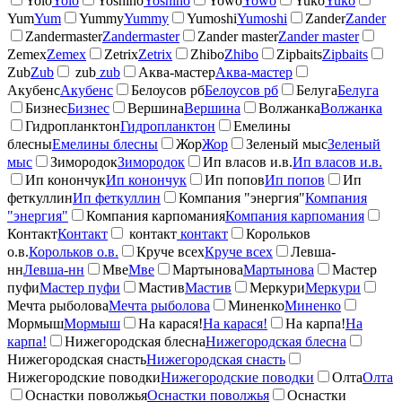
Yolo
Yolo
Yoshino
Yoshino
Yowo
Yowo
Yuko
Yuko
Yum
Yum
Yummy
Yummy
Yumoshi
Yumoshi
Zander
Zander
Zandermaster
Zandermaster
Zander master
Zander master
Zemex
Zemex
Zetrix
Zetrix
Zhibo
Zhibo
Zipbaits
Zipbaits
Zub
Zub
zub
zub
Аква-мастер
Аква-мастер
Акубенс
Акубенс
Белоусов рб
Белоусов рб
Белуга
Белуга
Бизнес
Бизнес
Вершина
Вершина
Волжанка
Волжанка
Гидропланктон
Гидропланктон
Емелины
блесны
Емелины блесны
Жор
Жор
Зеленый мыс
Зеленый
мыс
Зимородок
Зимородок
Ип власов и.в.
Ип власов и.в.
Ип конончук
Ип конончук
Ип попов
Ип попов
Ип
феткуллин
Ип феткуллин
Компания "энергия"
Компания
"энергия"
Компания карпомания
Компания карпомания
Контакт
Контакт
контакт
контакт
Корольков
о.в.
Корольков о.в.
Круче всех
Круче всех
Левша-
нн
Левша-нн
Мве
Мве
Мартынова
Мартынова
Мастер
пуфи
Мастер пуфи
Мастив
Мастив
Меркури
Меркури
Мечта рыболова
Мечта рыболова
Миненко
Миненко
Мормыш
Мормыш
На карася!
На карася!
На карпа!
На
карпа!
Нижегородская блесна
Нижегородская блесна
Нижегородская снасть
Нижегородская снасть
Нижегородские поводки
Нижегородские поводки
Олта
Олта
Оснастки поволжья
Оснастки поволжья
Оснастки