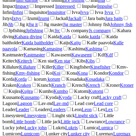
starline
Iam starline
Ice fishing
Ice fishing
Ima
Ima
Impact
Impact
Impressed
Impressed
Impulse
Impulse
Infini
Infini
Inquisitor
Inquisitor
Ivva
Ivva
Ivva
Ivva
Ixtys
Ixtys
Izumi
Izumi
Jackall
Jackall
Jara baits
Jara baits
Jib
Jib
Jig it
Jig it
Jig master
Jig master
Johnny fish
Johnny fish
Jpfishing
Jpfishing
Jrc
Jrc
Js company
Js company
Kahara
diving
Kahara diving
Kaida
Kaida
kaida
kaida
Kaida
baitholder
Kaida baitholder
Kaiju
Kaiju
Kalle paavola
Kalle
paavola
Kamasing
Kamasing
Kashima
Kashima
Kastmaster
Kastmaster
Kawasemi
Kawasemi
Kdf
Kdf
Keitech
Keitech
Ken star
Ken star
Kibs
Kibs
Killalure
Killalure
Killer
Killer
Kingfisher
Kingfisher
Kmv-
fishing
Kmv-fishing
Koi
Koi
Kona
Kona
Kondor
Kondor
Korda
Korda
korum
korum
Kosadaka
Kosadaka
Kraken
Kraken
Kranch
Kranch
Krench
Krench
Kroner
Kroner
Kujira
Kujira
Kumho
Kumho
Kutomi
Kutomi
Kuusamo
Kuusamo
Kyoda
Kyoda
Lacky craft
Lacky craft
Lagoon
Lagoon
Lav-md
Lav-md
Lead core
Lead core
Leader
Leader
Leaders
Leaders
Leon
Leon
Lex
Lex
Linesystem
Linesystem
Linght stick
Linght stick
Little
bomb
Little bomb
Little jack
Little jack
Lowrance
Lowrance
Lucky john
Lucky john
Lukris
Lukris
Lumica
Lumica
Lumicom
Lumicom
Lunker city
Lunker city
Luremax
Luremax