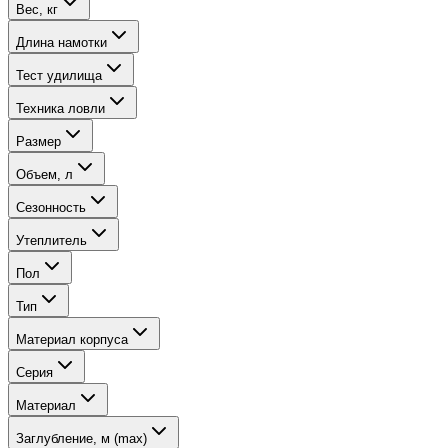
Вес, кг
Длина намотки
Тест удилища
Техника ловли
Размер
Объем, л
Сезонность
Утеплитель
Пол
Тип
Материал корпуса
Серия
Материал
Заглубление, м (max)