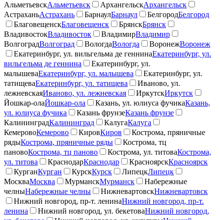
Альметьевск
Альметьевск
Архангельск
Архангельск
Астрахань
Астрахань
Барнаул
Барнаул
Белгород
Белгород
Благовещенск
Благовещенск
Брянск
Брянск
Владивосток
Владивосток
Владимир
Владимир
Волгоград
Волгоград
Вологда
Вологда
Воронеж
Воронеж
Екатеринбург, ул. вильгельма де геннина
Екатеринбург, ул.
вильгельма де геннина
Екатеринбург, ул.
малышева
Екатеринбург, ул. малышева
Екатеринбург, ул.
татищева
Екатеринбург, ул. татищева
Иваново, ул.
лежневская
Иваново, ул. лежневская
Иркутск
Иркутск
Йошкар-ола
Йошкар-ола
Казань, ул. юлиуса фучика
Казань,
ул. юлиуса фучика
Казань фрунзе
Казань фрунзе
Калининград
Калининград
Калуга
Калуга
Кемерово
Кемерово
Киров
Киров
Кострома, пряничные
ряды
Кострома, пряничные ряды
Кострома, тц
паново
Кострома, тц паново
Кострома, ул. титова
Кострома,
ул. титова
Краснодар
Краснодар
Красноярск
Красноярск
Курган
Курган
Курск
Курск
Липецк
Липецк
Москва
Москва
Мурманск
Мурманск
Набережные
челны
Набережные челны
Нижневартовск
Нижневартовск
Нижний новгород, пр-т. ленина
Нижний новгород, пр-т.
ленина
Нижний новгород, ул. бекетова
Нижний новгород,