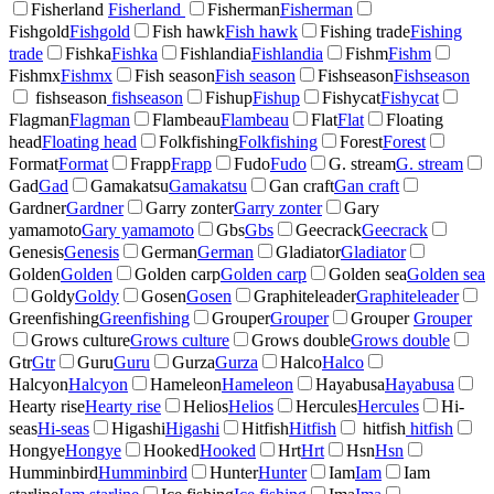
Fisherland
Fisherland
Fisherman
Fisherman
Fishgold
Fishgold
Fish hawk
Fish hawk
Fishing trade
Fishing
trade
Fishka
Fishka
Fishlandia
Fishlandia
Fishm
Fishm
Fishmx
Fishmx
Fish season
Fish season
Fishseason
Fishseason
fishseason
fishseason
Fishup
Fishup
Fishycat
Fishycat
Flagman
Flagman
Flambeau
Flambeau
Flat
Flat
Floating
head
Floating head
Folkfishing
Folkfishing
Forest
Forest
Format
Format
Frapp
Frapp
Fudo
Fudo
G. stream
G. stream
Gad
Gad
Gamakatsu
Gamakatsu
Gan craft
Gan craft
Gardner
Gardner
Garry zonter
Garry zonter
Gary
yamamoto
Gary yamamoto
Gbs
Gbs
Geecrack
Geecrack
Genesis
Genesis
German
German
Gladiator
Gladiator
Golden
Golden
Golden carp
Golden carp
Golden sea
Golden sea
Goldy
Goldy
Gosen
Gosen
Graphiteleader
Graphiteleader
Greenfishing
Greenfishing
Grouper
Grouper
Grouper
Grouper
Grows culture
Grows culture
Grows double
Grows double
Gtr
Gtr
Guru
Guru
Gurza
Gurza
Halco
Halco
Halcyon
Halcyon
Hameleon
Hameleon
Hayabusa
Hayabusa
Hearty rise
Hearty rise
Helios
Helios
Hercules
Hercules
Hi-
seas
Hi-seas
Higashi
Higashi
Hitfish
Hitfish
hitfish
hitfish
Hongye
Hongye
Hooked
Hooked
Hrt
Hrt
Hsn
Hsn
Humminbird
Humminbird
Hunter
Hunter
Iam
Iam
Iam