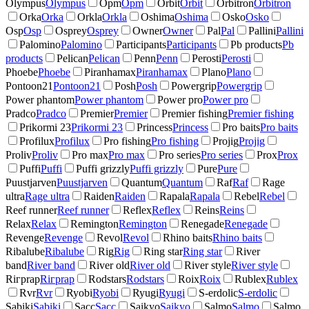
Olympus
Olympus
Opm
Opm
Orbit
Orbit
Orbitron
Orbitron
Orka
Orka
Orkla
Orkla
Oshima
Oshima
Osko
Osko
Osp
Osp
Osprey
Osprey
Owner
Owner
Pal
Pal
Pallini
Pallini
Palomino
Palomino
Participants
Participants
Pb products
Pb
products
Pelican
Pelican
Penn
Penn
Perosti
Perosti
Phoebe
Phoebe
Piranhamax
Piranhamax
Plano
Plano
Pontoon21
Pontoon21
Posh
Posh
Powergrip
Powergrip
Power phantom
Power phantom
Power pro
Power pro
Pradco
Pradco
Premier
Premier
Premier fishing
Premier fishing
Prikormi 23
Prikormi 23
Princess
Princess
Pro baits
Pro baits
Profilux
Profilux
Pro fishing
Pro fishing
Projig
Projig
Proliv
Proliv
Pro max
Pro max
Pro series
Pro series
Prox
Prox
Puffi
Puffi
Puffi grizzly
Puffi grizzly
Pure
Pure
Puustjarven
Puustjarven
Quantum
Quantum
Raf
Raf
Rage
ultra
Rage ultra
Raiden
Raiden
Rapala
Rapala
Rebel
Rebel
Reef runner
Reef runner
Reflex
Reflex
Reins
Reins
Relax
Relax
Remington
Remington
Renegade
Renegade
Revenge
Revenge
Revol
Revol
Rhino baits
Rhino baits
Ribalube
Ribalube
Rig
Rig
Ring star
Ring star
River
band
River band
River old
River old
River style
River style
Riгрrap
Riгрrap
Rodstars
Rodstars
Roix
Roix
Rublex
Rublex
Rvr
Rvr
Ryobi
Ryobi
Ryugi
Ryugi
S-erdolic
S-erdolic
Sabiki
Sabiki
Sacc
Sacc
Saikyo
Saikyo
Salmo
Salmo
Salmo