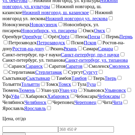
ул. бекетова
Нижний новгород, ул. культуры
Нижний
новгород, ул. культуры
Нижний новгород, ш.
казанское
Нижний новгород, ш. казанское
Нижний
новгород ул. лескова
Нижний новгород ул. лескова
Новокузнецк
Новокузнецк
Новосибирск, ул.
писарева
Новосибирск, ул. писарева
Омск
Омск
Оренбург
Оренбург
Орёл
Орёл
Пенза
Пенза
Пермь
Пермь
Петрозаводск
Петрозаводск
Псков
Псков
Ростов-на-
дону
Ростов-на-дону
Рязань
Рязань
Самара
Самара
Санкт-петербург, пр-т науки
Санкт-петербург, пр-т науки
Санкт-петербург, ул. типанова
Санкт-петербург, ул. типанова
Саранск
Саранск
Саратов
Саратов
Смоленск
Смоленск
Стерлитамак
Стерлитамак
Сургут
Сургут
Сыктывкар
Сыктывкар
Тамбов
Тамбов
Тверь
Тверь
Тольятти
Тольятти
Томск
Томск
Тула
Тула
Тюмень
Тюмень
Улан-удэ
Улан-удэ
Ульяновск
Ульяновск
Уфа
Уфа
Хабаровск
Хабаровск
Чебоксары
Чебоксары
Челябинск
Челябинск
Череповец
Череповец
Чита
Чита
Ярославль
Ярославль
Цена, от/до