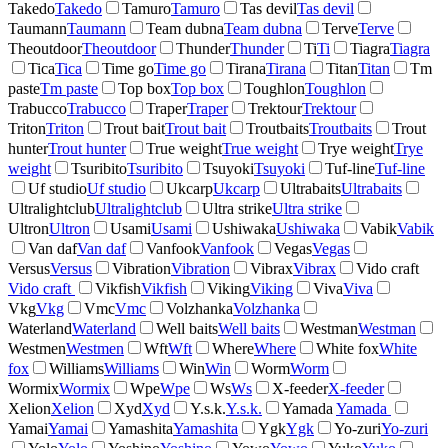
Takedo
Takedo
Tamuro
Tamuro
Tas devil
Tas devil
Taumann
Taumann
Team dubna
Team dubna
Terve
Terve
Theoutdoor
Theoutdoor
Thunder
Thunder
Ti
Ti
Tiagra
Tiagra
Tica
Tica
Time go
Time go
Tirana
Tirana
Titan
Titan
Tm
paste
Tm paste
Top box
Top box
Toughlon
Toughlon
Trabucco
Trabucco
Traper
Traper
Trektour
Trektour
Triton
Triton
Trout bait
Trout bait
Troutbaits
Troutbaits
Trout
hunter
Trout hunter
True weight
True weight
Trye weight
Trye
weight
Tsuribito
Tsuribito
Tsuyoki
Tsuyoki
Tuf-line
Tuf-line
Uf studio
Uf studio
Ukcarp
Ukcarp
Ultrabaits
Ultrabaits
Ultralightclub
Ultralightclub
Ultra strike
Ultra strike
Ultron
Ultron
Usami
Usami
Ushiwaka
Ushiwaka
Vabik
Vabik
Van daf
Van daf
Vanfook
Vanfook
Vegas
Vegas
Versus
Versus
Vibration
Vibration
Vibrax
Vibrax
Vido craft
Vido craft
Vikfish
Vikfish
Viking
Viking
Viva
Viva
Vkg
Vkg
Vmc
Vmc
Volzhanka
Volzhanka
Waterland
Waterland
Well baits
Well baits
Westman
Westman
Westmen
Westmen
Wft
Wft
Where
Where
White fox
White
fox
Williams
Williams
Win
Win
Worm
Worm
Wormix
Wormix
Wpe
Wpe
Ws
Ws
X-feeder
X-feeder
Xelion
Xelion
Xyd
Xyd
Y.s.k.
Y.s.k.
Yamada
Yamada
Yamai
Yamai
Yamashita
Yamashita
Ygk
Ygk
Yo-zuri
Yo-zuri